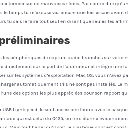
x tomber sur de mauvaises séries. Par contre dire qu’un
ns le temps tu m’excuseras, encore une fois essaie avant de
urs tu sais le faire tout seul en disant que seules tes affi
préliminaires
s les périphériques de capture audio branchés sur votre
directement sur le port de l’ordinateur et intègre une l
iser sur les systèmes d’exploitation Mac OS, vous n’avez pas
charger automatiquement s’ils ne sont pas installés. Le m
l’une des options les plus appréciées pour son rapport qua
 USB Lightspeed, le seul accessoire fourni avec le casqu
rifaire qui est celui du G435, on ne s’étonne évidemment
x. Mais tout banal qu’il soit, le plastique dont est const