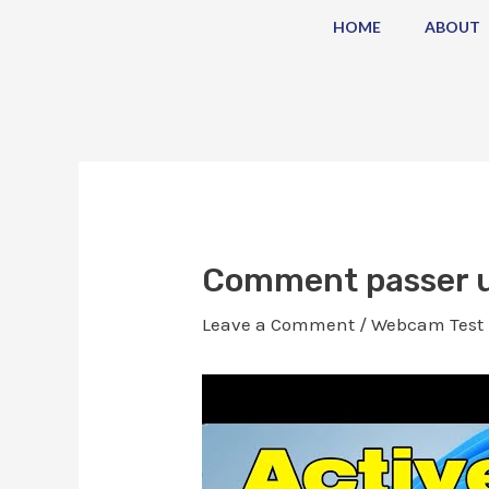
Skip
Post
HOME
ABOUT
to
navigation
content
Comment passer u
Leave a Comment
/
Webcam Test