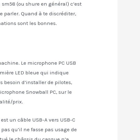
 sm58 (ou shure en général) c’est
 parler. Quand à te discréditer,
rmations sont les bonnes.
 machine. Le microphone PC USB
umière LED bleue qui indique
 besoin d’installer de pilotes,
icrophone Snowball PC, sur le
lité/prix.
e est un câble USB-A vers USB-C
 pas qu’il ne fasse pas usage de
itué le châssis du casque n’a