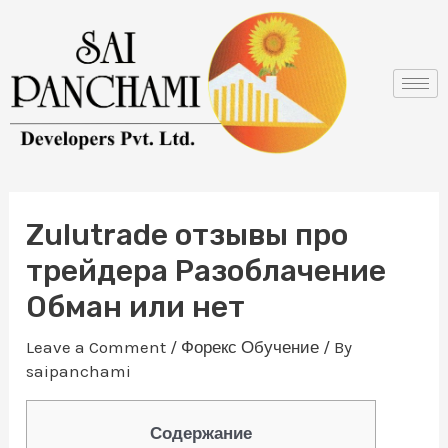
Skip
Post
to
navigation
content
Zulutrade отзывы про
трейдера Разоблачение
Обман или нет
Leave a Comment
/
Форекс Обучение
/ By
saipanchami
Содержание