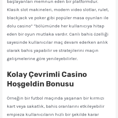
başlayanları memnun eden bir platformdur.
Klasik slot makineleri, modern video slotlar, rulet,
blackjack ve poker gibi popüler masa oyunları ile
dolu casino” “bölümünde her kullanıcıya hitap
eden bir oyun mutlaka vardır. Canlı bahis özelliği
sayesinde kullanıcılar maç devam ederken anlık
olarak bahis yapabilir ve stratejilerini maçın
gelişmelerine göre yenileyebilirler.
Kolay Çevrimli Casino
Hoşgeldin Bonusu
Örneğin bir futbol maçında yaşanan bir kırmızı
kart veya sakatlık, bahis oranlarını etkileyebilir
empieza kullanıcıların hızlı bir şekilde karar