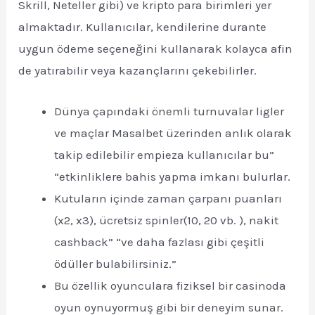
Skrill, Neteller gibi) ve kripto para birimleri yer
almaktadır. Kullanıcılar, kendilerine durante
uygun ödeme seçeneğini kullanarak kolayca afin
de yatırabilir veya kazançlarını çekebilirler.
Dünya çapındaki önemli turnuvalar ligler
ve maçlar Masalbet üzerinden anlık olarak
takip edilebilir empieza kullanıcılar bu”
“etkinliklere bahis yapma imkanı bulurlar.
Kutuların içinde zaman çarpanı puanları
(x2, x3), ücretsiz spinler(10, 20 vb. ), nakit
cashback” “ve daha fazlası gibi çeşitli
ödüller bulabilirsiniz.”
Bu özellik oyunculara fiziksel bir casinoda
oyun oynuyormuş gibi bir deneyim sunar.