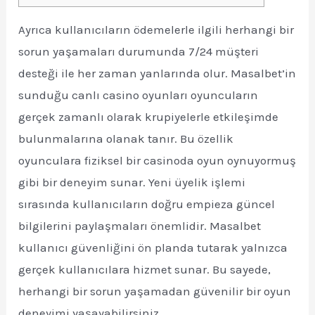
Ayrıca kullanıcıların ödemelerle ilgili herhangi bir
sorun yaşamaları durumunda 7/24 müşteri
desteği ile her zaman yanlarında olur. Masalbet’in
sunduğu canlı casino oyunları oyuncuların
gerçek zamanlı olarak krupiyelerle etkileşimde
bulunmalarına olanak tanır. Bu özellik
oyunculara fiziksel bir casinoda oyun oynuyormuş
gibi bir deneyim sunar. Yeni üyelik işlemi
sırasında kullanıcıların doğru empieza güncel
bilgilerini paylaşmaları önemlidir. Masalbet
kullanıcı güvenliğini ön planda tutarak yalnızca
gerçek kullanıcılara hizmet sunar. Bu sayede,
herhangi bir sorun yaşamadan güvenilir bir oyun
deneyimi yaşayabilirsiniz.