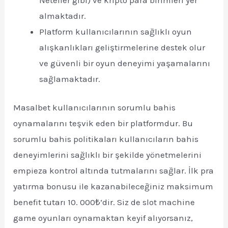
almaktadır.
Platform kullanıcılarının sağlıklı oyun
alışkanlıkları geliştirmelerine destek olur
ve güvenli bir oyun deneyimi yaşamalarını
sağlamaktadır.
Masalbet kullanıcılarının sorumlu bahis
oynamalarını teşvik eden bir platformdur. Bu
sorumlu bahis politikaları kullanıcıların bahis
deneyimlerini sağlıklı bir şekilde yönetmelerini
empieza kontrol altında tutmalarını sağlar. İlk pra
yatırma bonusu ile kazanabileceğiniz maksimum
benefit tutarı 10. 000₺‘dir. Siz de slot machine
game oyunları oynamaktan keyif alıyorsanız,