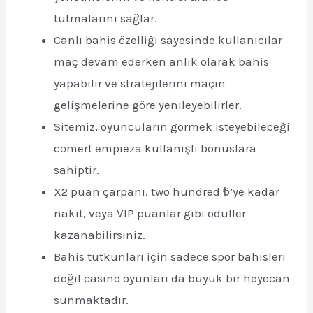
tutmalarını sağlar.
Canlı bahis özelliği sayesinde kullanıcılar
maç devam ederken anlık olarak bahis
yapabilir ve stratejilerini maçın
gelişmelerine göre yenileyebilirler.
Sitemiz, oyuncuların görmek isteyebileceği
cömert empieza kullanışlı bonuslara
sahiptir.
X2 puan çarpanı, two hundred ₺’ye kadar
nakit, veya VIP puanlar gibi ödüller
kazanabilirsiniz.
Bahis tutkunları için sadece spor bahisleri
değil casino oyunları da büyük bir heyecan
sunmaktadır.