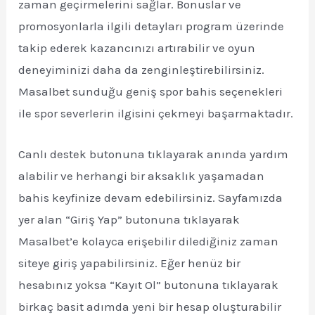
zaman geçirmelerini sağlar. Bonuslar ve
promosyonlarla ilgili detayları program üzerinde
takip ederek kazancınızı artırabilir ve oyun
deneyiminizi daha da zenginleştirebilirsiniz.
Masalbet sunduğu geniş spor bahis seçenekleri
ile spor severlerin ilgisini çekmeyi başarmaktadır.
Canlı destek butonuna tıklayarak anında yardım
alabilir ve herhangi bir aksaklık yaşamadan
bahis keyfinize devam edebilirsiniz. Sayfamızda
yer alan “Giriş Yap” butonuna tıklayarak
Masalbet’e kolayca erişebilir dilediğiniz zaman
siteye giriş yapabilirsiniz. Eğer henüz bir
hesabınız yoksa “Kayıt Ol” butonuna tıklayarak
birkaç basit adımda yeni bir hesap oluşturabilir