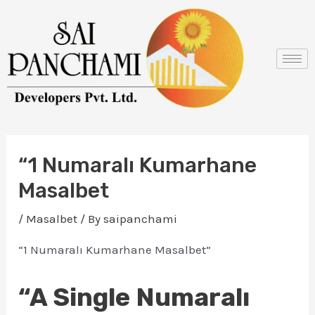
Skip
Post
to
navigation
content
“1 Numaralı Kumarhane
Masalbet
/
Masalbet
/ By
saipanchami
“1 Numaralı Kumarhane Masalbet”
“A Single Numaralı