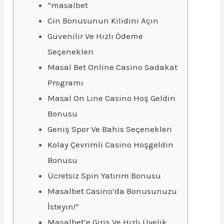
“masalbet
Cin Bonusunun Kilidini Açın
Güvenilir Ve Hızlı Ödeme
Seçenekleri
Masal Bet Online Casino Sadakat
Programı
Masal On Line Casino Hoş Geldin
Bonusu
Geniş Spor Ve Bahis Seçenekleri
Kolay Çevrimli Casino Hoşgeldin
Bonusu
Ücretsiz Spin Yatırım Bonusu
Masalbet Casino’da Bonusunuzu
İsteyin!”
Masalbet’e Giriş Ve Hızlı Üyelik