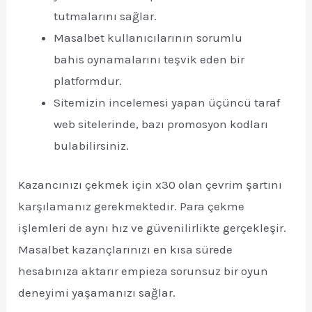
tutmalarını sağlar.
Masalbet kullanıcılarının sorumlu
bahis oynamalarını teşvik eden bir
platformdur.
Sitemizin incelemesi yapan üçüncü taraf
web sitelerinde, bazı promosyon kodları
bulabilirsiniz.
Kazancınızı çekmek için x30 olan çevrim şartını
karşılamanız gerekmektedir. Para çekme
işlemleri de aynı hız ve güvenilirlikte gerçekleşir.
Masalbet kazançlarınızı en kısa sürede
hesabınıza aktarır empieza sorunsuz bir oyun
deneyimi yaşamanızı sağlar.