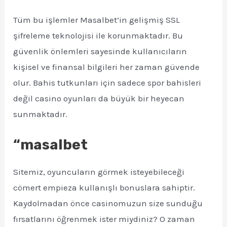
Tüm bu işlemler Masalbet’in gelişmiş SSL
şifreleme teknolojisi ile korunmaktadır. Bu
güvenlik önlemleri sayesinde kullanıcıların
kişisel ve finansal bilgileri her zaman güvende
olur. Bahis tutkunları için sadece spor bahisleri
değil casino oyunları da büyük bir heyecan
sunmaktadır.
“masalbet
Sitemiz, oyuncuların görmek isteyebileceği
cömert empieza kullanışlı bonuslara sahiptir.
Kaydolmadan önce casinomuzun size sunduğu
fırsatlarını öğrenmek ister miydiniz? O zaman