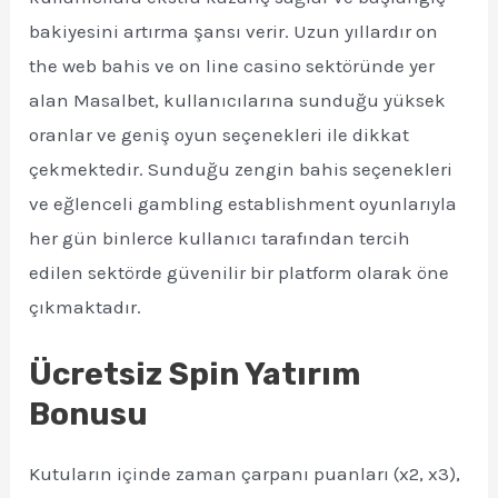
bakiyesini artırma şansı verir. Uzun yıllardır on
the web bahis ve on line casino sektöründe yer
alan Masalbet, kullanıcılarına sunduğu yüksek
oranlar ve geniş oyun seçenekleri ile dikkat
çekmektedir. Sunduğu zengin bahis seçenekleri
ve eğlenceli gambling establishment oyunlarıyla
her gün binlerce kullanıcı tarafından tercih
edilen sektörde güvenilir bir platform olarak öne
çıkmaktadır.
Ücretsiz Spin Yatırım
Bonusu
Kutuların içinde zaman çarpanı puanları (x2, x3),