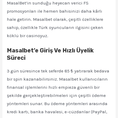
MasalBet’in sunduğu heyecan verici FS
promosyonları ile hemen bahisinizi daha kârlı
hale getirin. Masalbet olarak, çeşitli özelliklere
sahip, özellikle Türk oyuncuların ilgisini çeken
köklü bir casinoyuz.
Masalbet’e Giriş Ve Hızlı Üyelik
Süreci
3 gün süresince tek seferde 85 ₺ yatırarak bedava
bir spin kazanabilirsiniz. Masalbet kullanıcıların
finansal işlemlerini hızlı empieza güvenli bir
şekilde gerçekleştirebilmeleri için çeşitli ödeme
yöntemleri sunar. Bu ödeme yöntemleri arasında
kredi kartı, banka havalesi, e-cüzdanlar (PayPal,