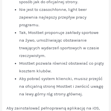
sposób jak do oficjalnej strony.
Nie jest to czasochłonne, light beer
zapewnia najlepszy przepływ pracy
programu.
Tak, Mostbet proponuje zakłady sportowe
na żywo, umożliwiając obstawianie
trwających wydarzeń sportowych w czasie
rzeczywistym.
Mostbet pozwala również obstawiać co piąty
kosztem klubów.
Aby pobrać system kliencki, musisz przejść
na oficjalną stronę Mostbet i zwrócić uwagę
na lewy górny róg strony głównej.
Aby zainstalować pełnoprawną aplikację na iOS,