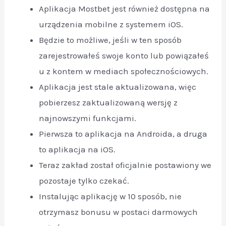
Aplikacja Mostbet jest również dostępna na
urządzenia mobilne z systemem iOS.
Będzie to możliwe, jeśli w ten sposób
zarejestrowałeś swoje konto lub powiązałeś
u z kontem w mediach społecznościowych.
Aplikacja jest stale aktualizowana, więc
pobierzesz zaktualizowaną wersję z
najnowszymi funkcjami.
Pierwsza to aplikacja na Androida, a druga
to aplikacja na iOS.
Teraz zakład został oficjalnie postawiony we
pozostaje tylko czekać.
Instalując aplikację w 10 sposób, nie
otrzymasz bonusu w postaci darmowych