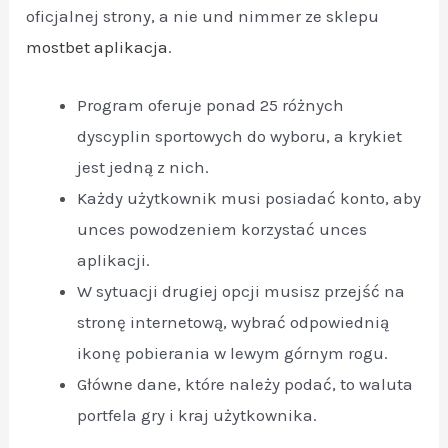
oficjalnej strony, a nie und nimmer ze sklepu
mostbet aplikacja
.
Program oferuje ponad 25 różnych
dyscyplin sportowych do wyboru, a krykiet
jest jedną z nich.
Każdy użytkownik musi posiadać konto, aby
unces powodzeniem korzystać unces
aplikacji.
W sytuacji drugiej opcji musisz przejść na
stronę internetową, wybrać odpowiednią
ikonę pobierania w lewym górnym rogu.
Główne dane, które należy podać, to waluta
portfela gry i kraj użytkownika.