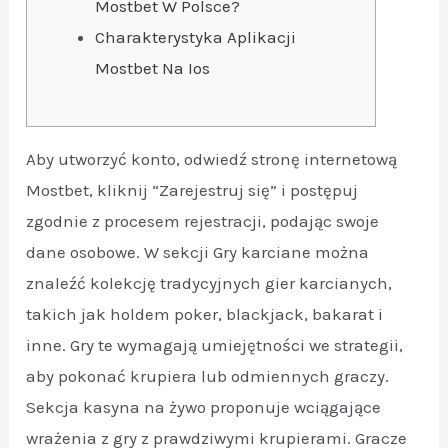
Mostbet W Polsce?
Charakterystyka Aplikacji
Mostbet Na Ios
Aby utworzyć konto, odwiedź stronę internetową
Mostbet, kliknij “Zarejestruj się” i postępuj
zgodnie z procesem rejestracji, podając swoje
dane osobowe. W sekcji Gry karciane można
znaleźć kolekcję tradycyjnych gier karcianych,
takich jak holdem poker, blackjack, bakarat i
inne. Gry te wymagają umiejętności we strategii,
aby pokonać krupiera lub odmiennych graczy.
Sekcja kasyna na żywo proponuje wciągające
wrażenia z gry z prawdziwymi krupierami. Gracze