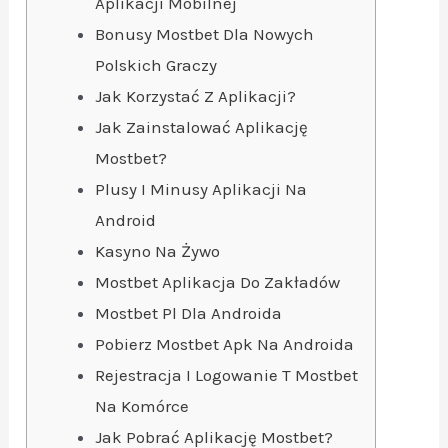
Aplikacji Mobilnej
Bonusy Mostbet Dla Nowych
Polskich Graczy
Jak Korzystać Z Aplikacji?
Jak Zainstalować Aplikację
Mostbet?
Plusy I Minusy Aplikacji Na
Android
Kasyno Na Żywo
Mostbet Aplikacja Do Zakładów
Mostbet Pl Dla Androida
Pobierz Mostbet Apk Na Androida
Rejestracja I Logowanie T Mostbet
Na Komórce
Jak Pobrać Aplikację Mostbet?