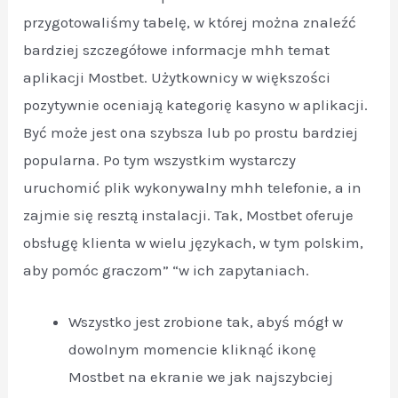
przygotowaliśmy tabelę, w której można znaleźć
bardziej szczegółowe informacje mhh temat
aplikacji Mostbet. Użytkownicy w większości
pozytywnie oceniają kategorię kasyno w aplikacji.
Być może jest ona szybsza lub po prostu bardziej
popularna. Po tym wszystkim wystarczy
uruchomić plik wykonywalny mhh telefonie, a in
zajmie się resztą instalacji. Tak, Mostbet oferuje
obsługę klienta w wielu językach, w tym polskim,
aby pomóc graczom” “w ich zapytaniach.
Wszystko jest zrobione tak, abyś mógł w
dowolnym momencie kliknąć ikonę
Mostbet na ekranie we jak najszybciej