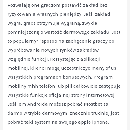
Pozwalają one graczom postawić zakład bez
ryzykowania własnych pieniędzy. Jeśli zakład
wygra, gracz otrzymuje wygraną, zwykle
pomniejszoną o wartość darmowego zakładu. Jest
to popularny” “sposób na zachęcenie graczy do
wypróbowania nowych rynków zakładów
względnie funkcji. Korzystając z aplikacji
mobilnej, klienci mogą uczestniczyć many of us
wszystkich programach bonusowych. Program
mobilny mhh telefon lub pill całkowicie zastępuje
wszystkie funkcje oficjalnej strony internetowej.
Jeśli em Androida możesz pobrać Mostbet za
darmo w trybie darmowym, znacznie trudniej jest
pobrać taki system na swojego apple iphone.