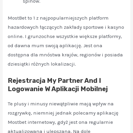
spinów.
MostBet to 1 z najpopularniejszych platform
hazardowych łączących zakłady sportowe i kasyno
online. I grunzochse wszystkie większe platformy,
od dawna mum swoją aplikację. Jest ona
dostępna dla mnóstwa krajów, regionów i posiada
dziesiątki różnych lokalizacji.
Rejestracja My Partner And I
Logowanie W Aplikacji Mobilnej
Te plusy i minusy niewątpliwie mają wpływ na
rozgrywkę, niemniej jednak polecamy aplikację
Mostbet internetowy, gdyż jest ona regularnie
aktualizowana i ulepszana. Na dole