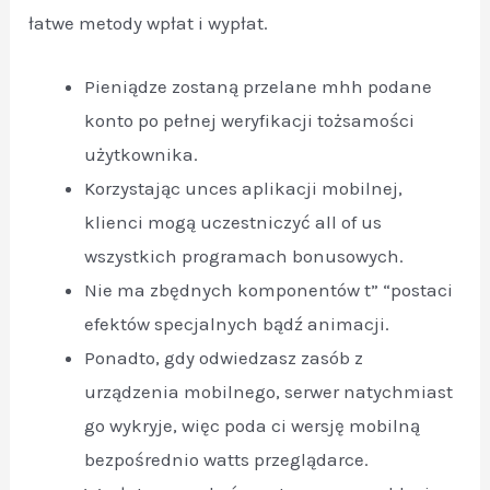
łatwe metody wpłat i wypłat.
Pieniądze zostaną przelane mhh podane
konto po pełnej weryfikacji tożsamości
użytkownika.
Korzystając unces aplikacji mobilnej,
klienci mogą uczestniczyć all of us
wszystkich programach bonusowych.
Nie ma zbędnych komponentów t” “postaci
efektów specjalnych bądź animacji.
Ponadto, gdy odwiedzasz zasób z
urządzenia mobilnego, serwer natychmiast
go wykryje, więc poda ci wersję mobilną
bezpośrednio watts przeglądarce.