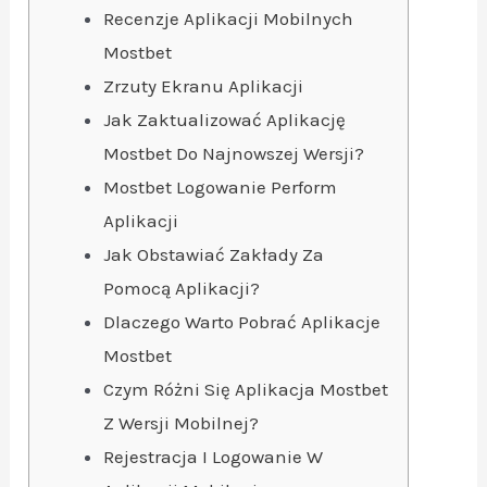
Recenzje Aplikacji Mobilnych
Mostbet
Zrzuty Ekranu Aplikacji
Jak Zaktualizować Aplikację
Mostbet Do Najnowszej Wersji?
Mostbet Logowanie Perform
Aplikacji
Jak Obstawiać Zakłady Za
Pomocą Aplikacji?
Dlaczego Warto Pobrać Aplikacje
Mostbet
Czym Różni Się Aplikacja Mostbet
Z Wersji Mobilnej?
Rejestracja I Logowanie W