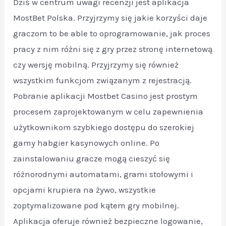
Dziś w centrum uwagi recenzji jest aplikacja
MostBet Polska. Przyjrzymy się jakie korzyści daje
graczom to be able to oprogramowanie, jak proces
pracy z nim różni się z gry przez stronę internetową
czy wersję mobilną. Przyjrzymy się również
wszystkim funkcjom związanym z rejestracją.
Pobranie aplikacji Mostbet Casino jest prostym
procesem zaprojektowanym w celu zapewnienia
użytkownikom szybkiego dostępu do szerokiej
gamy habgier kasynowych online. Po
zainstalowaniu gracze mogą cieszyć się
różnorodnymi automatami, grami stołowymi i
opcjami krupiera na żywo, wszystkie
zoptymalizowane pod kątem gry mobilnej.
Aplikacja oferuje również bezpieczne logowanie,