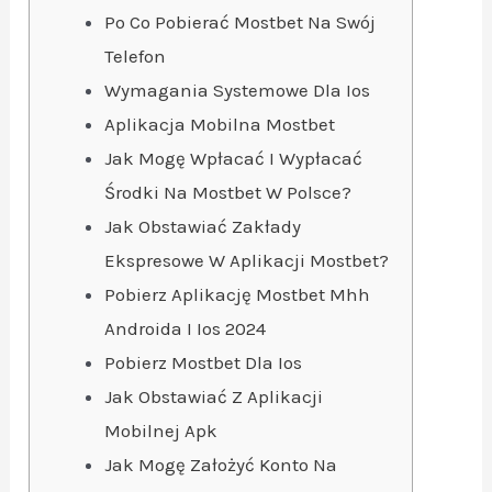
Po Co Pobierać Mostbet Na Swój
Telefon
Wymagania Systemowe Dla Ios
Aplikacja Mobilna Mostbet
Jak Mogę Wpłacać I Wypłacać
Środki Na Mostbet W Polsce?
Jak Obstawiać Zakłady
Ekspresowe W Aplikacji Mostbet?
Pobierz Aplikację Mostbet Mhh
Androida I Ios 2024
Pobierz Mostbet Dla Ios
Jak Obstawiać Z Aplikacji
Mobilnej Apk
Jak Mogę Założyć Konto Na