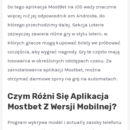
Do tego aplikacja MostBet na iOS waży znacznie
więcej niż jej odpowiednik em Androida, do
którego przechodzimy dalej. Sekcja Loterie
zazwyczaj zawiera różne gry w stylu loterii, w
których gracze mogą kupować bilety we próbować
szczęścia, aby wygrać nagrody. Gry te często mają
losowania w określonych odstępach czasu. Za
zainstalowanie aplikacji Mostbet, można
otrzymać darmowe spiny na grę na automatach.
Czym Różni Się Aplikacja
Mostbet Z Wersji Mobilnej?
Program wykrywa model i actually zasoby telefonu