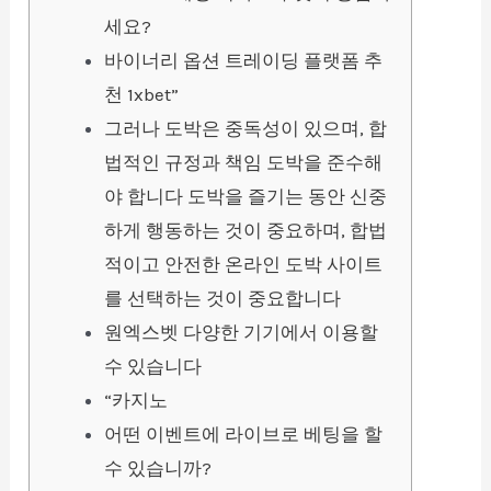
세요?
바이너리 옵션 트레이딩 플랫폼 추
천 1xbet”
그러나 도박은 중독성이 있으며, 합
법적인 규정과 책임 도박을 준수해
야 합니다 도박을 즐기는 동안 신중
하게 행동하는 것이 중요하며, 합법
적이고 안전한 온라인 도박 사이트
를 선택하는 것이 중요합니다
원엑스벳 다양한 기기에서 이용할
수 있습니다
“카지노
어떤 이벤트에 라이브로 베팅을 할
수 있습니까?