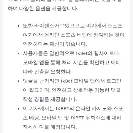
하여 다양한 옵션을 제공합니다.
또한 라이센스가” “있으므로 여기에서 스포츠
여기에서 온라인 스포츠 베팅에 참여하는 것이
안전하다는 확신이 있습니다.
사용자들은 일반적으로 1xBet의 웹사이트나
모바일 앱을 통해 처리 시간을 확인하고 이에
따라 인출을 요청한다.
댓글을 남기려면 1xBet 모바일 앱에서 로그인
이 필요하며, 안전하고 상호작용 가능한 댓글
작성 경험을 제공합니다.
이 기사에서는 1XBET의 온라인 카지노와 스포
츠 베팅, 모바일 앱 및 1XBET 우회주소에 대해
자세히 다룰 예정입니다.