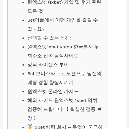
원엑스벳 (1xbet) 가입 및 후기 관련
모든 것
Bet어플에서 어떤 게임을 즐길 수
있나요?
선택할 수 있는 옵션:
원엑스벳1xbet Korea 한국본사 우
회주소 접속 공식사이트
정식 라이센스 부여
Bet 보너스와 프로모션으로 당신의
베팅 경험 향상시키기
원엑스벳 온라인 카지노
해외 사이트 원엑스벳 1xbet 먹튀
검증해 드립니다 【 확실한 검증 보
장 】
1xbet 베팅 회사 — 무엇이 궁금하