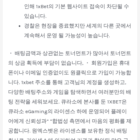
인해 1xBet의 기본 웹사이트 접속이 차단될 수
있습니다.
경찰은 현장을 종료했지만 세계의 다른 곳에서
계속해서 운영 될 가능성이 높습니다.
・ 배팅금액과 상관없는 토너먼트가 많아서 토너먼트
의 상금 획득에 부담이 없습니다, ・ 회원가입은 휴대
폰이나 이메일 인증없이도 원클릭으로 가입이 가능합
니다. 1xbet 주소를 통해 고객님의 계정을 생성하고,
다양한 배팅주소와 게임을 탐색하면서 여러분만의 배
팅 전략을 세워보세요. 큐라소에 본사를 둔 1XBET은
큐라소 eGaming의 라이센스 하에 운영되어 플레이
어에게 신뢰성과” “합법성 측면에서 마음의 평화를 제
공합니다. 원엑스벳은 라이센스를 보유한 정식 배팅