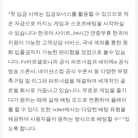
“첫 입금 시에는 입금보너스를 활용할 수 있으므로 적
은 자금으로 카지노 게임과 스포츠배팅을 시작하실
수 있습니다! 한국어 사이트, 24시간 연중무휴 한국어
지원이 가능한 고객상담 서비스, 국내 계좌를 통한 원
화 입출금까지 가능한 편리함을 장점으로 볼수 있습
니다. Fc바르셀로나의 공식 파트너쉽과 세리메a 공식
방송 스폰서, 네이션스컵 공식 수폰서 등 다양한 유명
축구팀 및 리그와 파트너쉽을 체결하여 세계적인 글
로벌 회사로 거듭나고 있습니다. 무료로 게임을 즐기
다가 원하는 때에 실제 베팅 모드로 전환하여 플레이
를 할 수 있다. 또한 1xBet에서는 다양한 베팅 유형을
제공하여 사용자들이 원하는 방식으로 베팅할 수” “있
도록 합니다.