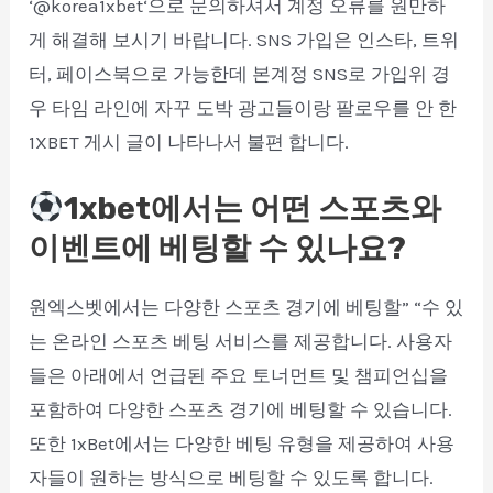
‘@korea1xbet‘으로 문의하셔서 계정 오류를 원만하
게 해결해 보시기 바랍니다. SNS 가입은 인스타, 트위
터, 페이스북으로 가능한데 본계정 SNS로 가입위 경
우 타임 라인에 자꾸 도박 광고들이랑 팔로우를 안 한
1XBET 게시 글이 나타나서 불편 합니다.
1xbet에서는 어떤 스포츠와
이벤트에 베팅할 수 있나요?
원엑스벳에서는 다양한 스포츠 경기에 베팅할” “수 있
는 온라인 스포츠 베팅 서비스를 제공합니다. 사용자
들은 아래에서 언급된 주요 토너먼트 및 챔피언십을
포함하여 다양한 스포츠 경기에 베팅할 수 있습니다.
또한 1xBet에서는 다양한 베팅 유형을 제공하여 사용
자들이 원하는 방식으로 베팅할 수 있도록 합니다.