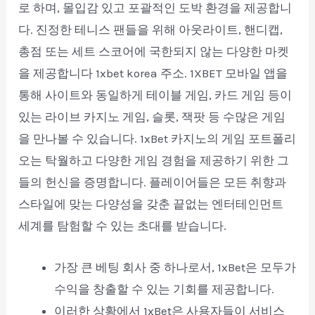
로 하며, 몰입감 있고 포괄적인 도박 환경을 제공합니
다. 진정한 테니스 팬들을 위해 아웃라이트, 핸디캡,
총점 또는 세트 스코어에 국한되지 않는 다양한 마켓
을 제공합니다 1xbet korea 주소. 1XBET 모바일 앱을
통해 사이트와 동일하게 테이블 게임, 카드 게임 등이
있는 라이브 카지노 게임, 슬롯, 잭팟 등 수많은 게임
을 만나볼 수 있습니다. 1xBet 카지노의 게임 포트폴리
오는 탁월하고 다양한 게임 경험을 제공하기 위한 그
들의 헌신을 증명합니다. 플레이어들은 모든 취향과
스타일에 맞는 다양성을 갖춘 끝없는 엔터테인먼트
세계를 탐험할 수 있는 초대를 받습니다.
가장 큰 베팅 회사 중 하나로서, 1xBet은 모두가
수익을 창출할 수 있는 기회를 제공합니다.
이러한 상황에서 1xBet은 사용자들이 서비스