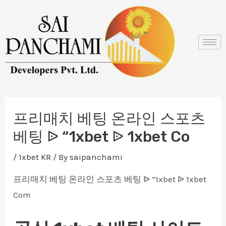
Skip
Post
to
navigation
content
프리매치 베팅 온라인 스포츠
베팅 ᐉ “1xbet ᐉ 1xbet Co
/
1xbet KR
/ By
saipanchami
프리매치 베팅 온라인 스포츠 베팅 ᐉ “1xbet ᐉ 1xbet
Com