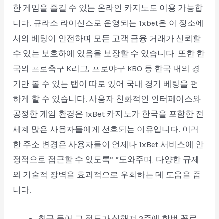
한 게임을 즐길 수 있는 온라인 카지노도 이용 가능합
니다. 큐라소 라이선스로 운영되는 1xbet은 이 장소에
서의 베팅이 안전하며 모든 고객 금융 거래가 신뢰할
수 있는 보호하에 있음을 보장할 수 있습니다. 또한 한
국의 프로축구 K리그, 프로야구 KBO 등 한국 내의 경
기만 볼 수 있는 탭이 따로 있어 국내 경기 베팅을 편
하게 할 수 있습니다. 사용자 친화적인 인터페이스와
공정한 게임 환경은 1xBet 카지노가 한국을 포함한 전
세계 많은 사용자들에게 선호되는 이유입니다. 이러
한 주소 변경은 사용자들이 언제나 1xBet 서비스에 안
정적으로 접근할 수 있도록” “도와주며, 다양한 규제
와 기술적 장벽을 효과적으로 우회하는 데 도움을 줍
니다.
최근 들어 그 정도가 심해져 2주에 한번 꼴로