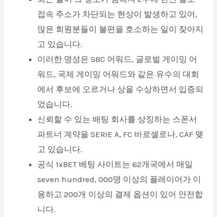
접속 주소가 차단되는 현상이 발생하고 있어,
많은 회원분들이 불편을 호소하는 일이 잦아지
고 있습니다.
이러한 명성은 SBC 어워드, 글로벌 게이밍 어
워드, 국제 게이밍 어워드와 같은 유수의 대회
에서 후보에 오르거나 상을 수상하면서 입증되
었습니다.
신뢰할 수 있는 배팅 회사를 상징하는 스폰서
파트너 계약을 SERIE A, FC 바로셀로나, CAF 맺
고 있습니다.
공식 1xBET 베팅 사이트는 62개국에서 매일
seven hundred, 000명 이상의 플레이어가 이
용하고 200개 이상의 결제 옵션이 있어 안전합
니다.