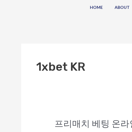
Skip
HOME
ABOUT
to
content
1xbet KR
프리매치 베팅 온라인 스
프
리