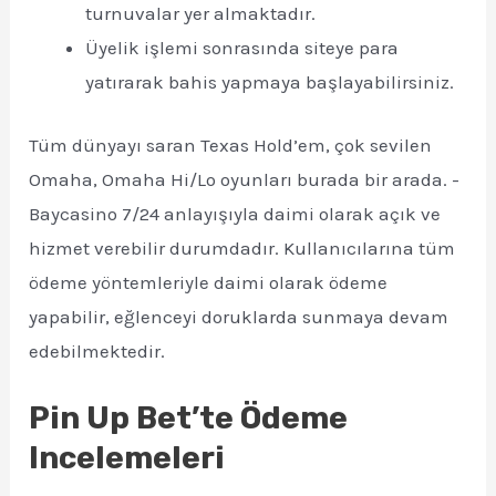
turnuvalar yer almaktadır.
Üyelik işlemi sonrasında siteye para
yatırarak bahis yapmaya başlayabilirsiniz.
Tüm dünyayı saran Texas Hold’em, çok sevilen
Omaha, Omaha Hi/Lo oyunları burada bir arada. -
Baycasino 7/24 anlayışıyla daimi olarak açık ve
hizmet verebilir durumdadır. Kullanıcılarına tüm
ödeme yöntemleriyle daimi olarak ödeme
yapabilir, eğlenceyi doruklarda sunmaya devam
edebilmektedir.
Pin Up Bet’te Ödeme
Incelemeleri