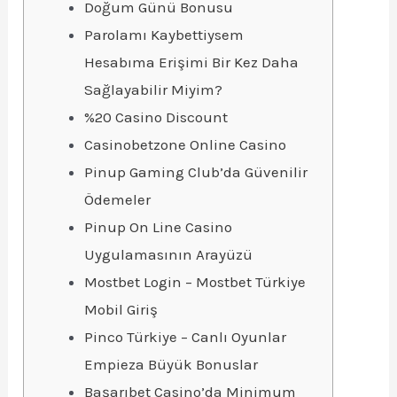
Doğum Günü Bonusu
Parolamı Kaybettiysem
Hesabıma Erişimi Bir Kez Daha
Sağlayabilir Miyim?
%20 Casino Discount
Casinobetzone Online Casino
Pinup Gaming Club’da Güvenilir
Ödemeler
Pinup On Line Casino
Uygulamasının Arayüzü
Mostbet Login – Mostbet Türkiye
Mobil Giriş
Pinco Türkiye – Canlı Oyunlar
Empieza Büyük Bonuslar
Başarıbet Casino’da Minimum