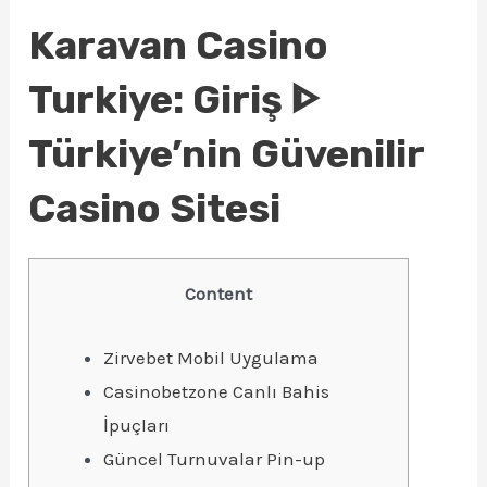
Karavan Casino
Turkiye: Giriş ᐈ
Türkiye’nin Güvenilir
Casino Sitesi
Content
Zirvebet Mobil Uygulama
Casinobetzone Canlı Bahis
İpuçları
Güncel Turnuvalar Pin-up