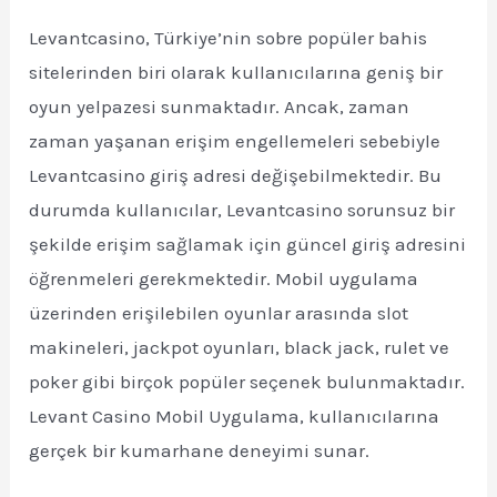
Levantcasino, Türkiye’nin sobre popüler bahis
sitelerinden biri olarak kullanıcılarına geniş bir
oyun yelpazesi sunmaktadır. Ancak, zaman
zaman yaşanan erişim engellemeleri sebebiyle
Levantcasino giriş adresi değişebilmektedir. Bu
durumda kullanıcılar, Levantcasino sorunsuz bir
şekilde erişim sağlamak için güncel giriş adresini
öğrenmeleri gerekmektedir. Mobil uygulama
üzerinden erişilebilen oyunlar arasında slot
makineleri, jackpot oyunları, black jack, rulet ve
poker gibi birçok popüler seçenek bulunmaktadır.
Levant Casino Mobil Uygulama, kullanıcılarına
gerçek bir kumarhane deneyimi sunar.