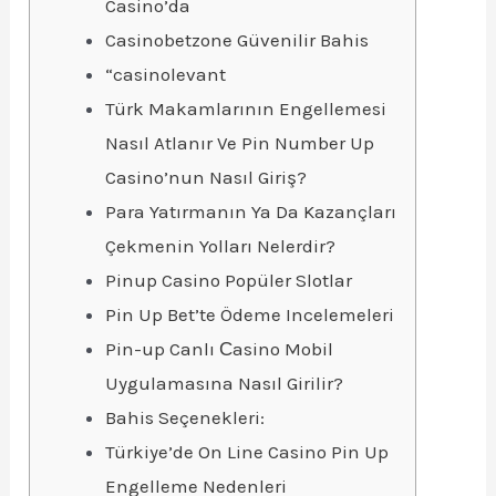
Casino’da
Casinobetzone Güvenilir Bahis
“casinolevant
Türk Makamlarının Engellemesi
Nasıl Atlanır Ve Pin Number Up
Casino’nun Nasıl Giriş?
Para Yatırmanın Ya Da Kazançları
Çekmenin Yolları Nelerdir?
Pinup Casino Popüler Slotlar
Pin Up Bet’te Ödeme Incelemeleri
Pin-up Canlı Сasino Mobil
Uygulamasına Nasıl Girilir?
Bahis Seçenekleri:
Türkiye’de On Line Casino Pin Up
Engelleme Nedenleri