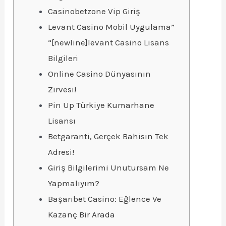
Casinobetzone Vip Giriş
Levant Casino Mobil Uygulama”
“[newline]levant Casino Lisans
Bilgileri
Online Casino Dünyasının
Zirvesi!
Pin Up Türkiye Kumarhane
Lisansı
Betgaranti, Gerçek Bahisin Tek
Adresi!
Giriş Bilgilerimi Unutursam Ne
Yapmalıyım?
Başarıbet Casino: Eğlence Ve
Kazanç Bir Arada