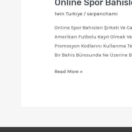
Online Spor Bahisl
Online
Spor
1win Turkiye
/
saipanchami
Bahisleri
Online Spor Bahisleri Şirketi Ve C
Şirketi
Amerikan Futbolu Kayıt Olmak Ve
Ve
Promosyon Kodlarını Kullanma Tek
Casin
Bir Bahis Bürosunda Ne Üzerine Ba
Read More »