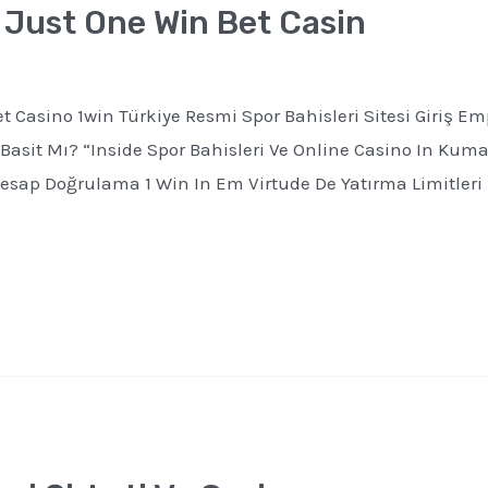
 ️ Just One Win Bet Casin
Bet Casino 1win Türkiye Resmi Spor Bahisleri Sitesi Giriş 
Basit Mı? “Inside Spor Bahisleri Ve Online Casino In Kuma
sap Doğrulama 1 Win In Em Virtude De Yatırma Limitleri