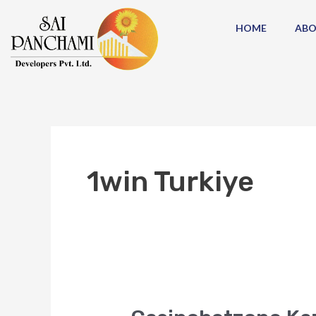
Skip
HOME
AB
to
content
1win Turkiye
Casinobetzone