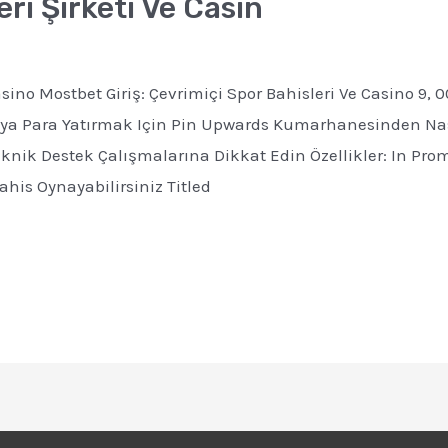
eri Şirketi Ve Casin
asino Mostbet Giriş: Çevrimiçi Spor Bahisleri Ve Casino 9,
ya Para Yatırmak Için Pin Upwards Kumarhanesinden Nası
nik Destek Çalışmalarına Dikkat Edin Özellikler: In Pr
his Oynayabilirsiniz Titled