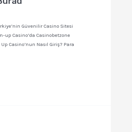
Burad
iye’nin Güvenilir Casino Sitesi
Pin-up Casino’da Casinobetzone
 Up Casino’nun Nasıl Giriş? Para