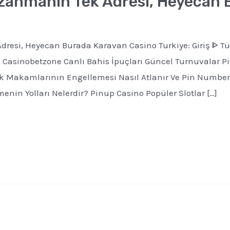
zanmanın Tek Adresi, Heyecan 
esi, Heyecan Burada Karavan Casino Turkiye: Giriş ᐈ Türk
Casinobetzone Canlı Bahis İpuçları Güncel Turnuvalar 
rk Makamlarının Engellemesi Nasıl Atlanır Ve Pin Number
nin Yolları Nelerdir? Pinup Casino Popüler Slotlar […]