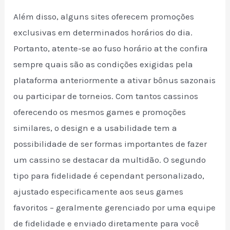
Além disso, alguns sites oferecem promoções
exclusivas em determinados horários do dia.
Portanto, atente-se ao fuso horário at the confira
sempre quais são as condições exigidas pela
plataforma anteriormente a ativar bônus sazonais
ou participar de torneios. Com tantos cassinos
oferecendo os mesmos games e promoções
similares, o design e a usabilidade tem a
possibilidade de ser formas importantes de fazer
um cassino se destacar da multidão. O segundo
tipo para fidelidade é cependant personalizado,
ajustado especificamente aos seus games
favoritos – geralmente gerenciado por uma equipe
de fidelidade e enviado diretamente para você