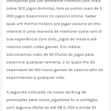
transportar pra um ambiente imersivo com mais
sobre 300 jogos distintas, fora os outros mais de 5.
000 jogos disponíveis no cassino online. Saber
qual um melhor horário pra jogar cassino on the
internet é uma maneira de melhorar some sort of
sua experiência com slots, jogos de mesa e até
mesmo crash video games. Em média,
adicionamos mais de 40 títulos de jogos para
cassino a qualquer semana, o os quais lhe dá
cependant de 160 novos games de cassino afin de
experimentar a qualquer mês.
A segunda colocada na nosso ranking de
promoções para novos jogadores foi a LeoVegas,
com alguma oferta de até R$ 5. 000 e ainda 50