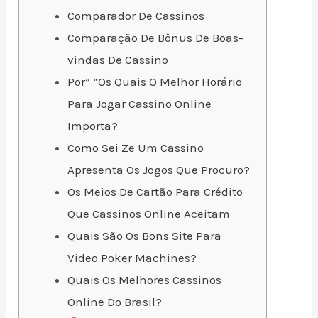
Comparador De Cassinos
Comparação De Bônus De Boas-
vindas De Cassino
Por” “Os Quais O Melhor Horário
Para Jogar Cassino Online
Importa?
Como Sei Ze Um Cassino
Apresenta Os Jogos Que Procuro?
Os Meios De Cartão Para Crédito
Que Cassinos Online Aceitam
Quais São Os Bons Site Para
Video Poker Machines?
Quais Os Melhores Cassinos
Online Do Brasil?