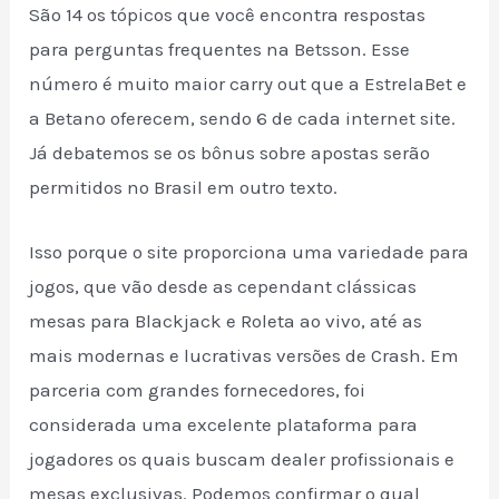
São 14 os tópicos que você encontra respostas
para perguntas frequentes na Betsson. Esse
número é muito maior carry out que a EstrelaBet e
a Betano oferecem, sendo 6 de cada internet site.
Já debatemos se os bônus sobre apostas serão
permitidos no Brasil em outro texto.
Isso porque o site proporciona uma variedade para
jogos, que vão desde as cependant clássicas
mesas para Blackjack e Roleta ao vivo, até as
mais modernas e lucrativas versões de Crash. Em
parceria com grandes fornecedores, foi
considerada uma excelente plataforma para
jogadores os quais buscam dealer profissionais e
mesas exclusivas. Podemos confirmar o qual