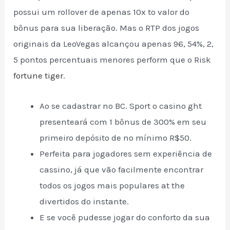
possui um rollover de apenas 10x to valor do
bônus para sua liberação. Mas o RTP dos jogos
originais da LeoVegas alcançou apenas 96, 54%, 2,
5 pontos percentuais menores perform que o Risk
fortune tiger
.
Ao se cadastrar no BC. Sport o casino ght
presenteará com 1 bônus de 300% em seu
primeiro depósito de no mínimo R$50.
Perfeita para jogadores sem experiência de
cassino, já que vão facilmente encontrar
todos os jogos mais populares at the
divertidos do instante.
E se você pudesse jogar do conforto da sua