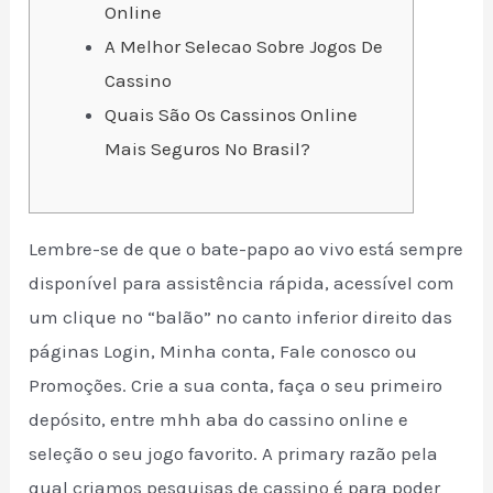
Online
A Melhor Selecao Sobre Jogos De
Cassino
Quais São Os Cassinos Online
Mais Seguros No Brasil?
Lembre-se de que o bate-papo ao vivo está sempre
disponível para assistência rápida, acessível com
um clique no “balão” no canto inferior direito das
páginas Login, Minha conta, Fale conosco ou
Promoções. Crie a sua conta, faça o seu primeiro
depósito, entre mhh aba do cassino online e
seleção o seu jogo favorito. A primary razão pela
qual criamos pesquisas de cassino é para poder