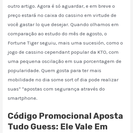
outro artigo. Agora é só aguardar, e em breve o
preço estará no caixa do cassino em virtude de
você gastar lo que desejar. Quando olhamos em
comparação ao estudo do mês de agosto, o
Fortune Tiger seguiu, mais uma sucesión, como o
jogo de cassino cependant popular da KTO, com
uma pequena oscilação em sua porcentagem de
popularidade. Quem gosta para ter mais
mobilidade no dia some sort of dia pode realizar
suas” “apostas com segurança através do
smartphone.
Código Promocional Aposta
Tudo Guess: Ele Vale Em