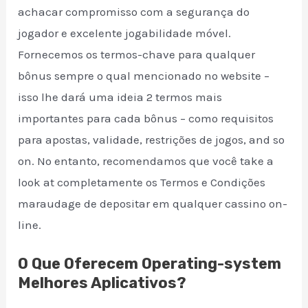
achacar compromisso com a segurança do
jogador e excelente jogabilidade móvel.
Fornecemos os termos-chave para qualquer
bônus sempre o qual mencionado no website –
isso lhe dará uma ideia 2 termos mais
importantes para cada bônus – como requisitos
para apostas, validade, restrições de jogos, and so
on. No entanto, recomendamos que você take a
look at completamente os Termos e Condições
maraudage de depositar em qualquer cassino on-
line.
O Que Oferecem Operating-system
Melhores Aplicativos?