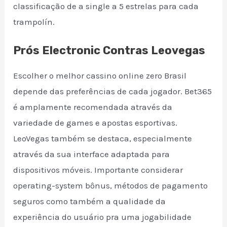
classificação de a single a 5 estrelas para cada
trampolín.
Prós Electronic Contras Leovegas
Escolher o melhor cassino online zero Brasil
depende das preferências de cada jogador. Bet365
é amplamente recomendada através da
variedade de games e apostas esportivas.
LeoVegas também se destaca, especialmente
através da sua interface adaptada para
dispositivos móveis. Importante considerar
operating-system bônus, métodos de pagamento
seguros como também a qualidade da
experiência do usuário pra uma jogabilidade