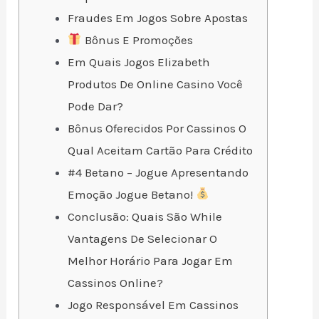
Fraudes Em Jogos Sobre Apostas
Bônus E Promoções
Em Quais Jogos Elizabeth
Produtos De Online Casino Você
Pode Dar?
Bônus Oferecidos Por Cassinos O
Qual Aceitam Cartão Para Crédito
#4 Betano – Jogue Apresentando
Emoção Jogue Betano!
Conclusão: Quais São While
Vantagens De Selecionar O
Melhor Horário Para Jogar Em
Cassinos Online?
Jogo Responsável Em Cassinos