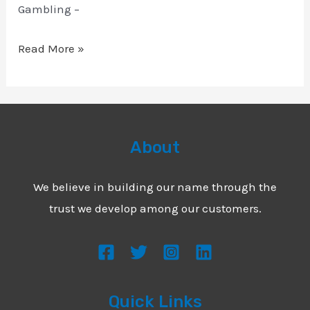
Gambling –
Read More »
About
We believe in building our name through the
trust we develop among our customers.
Quick Links