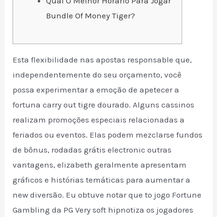
Qual O Melhor Horário Para Jogar
Bundle Of Money Tiger?
Esta flexibilidade nas apostas responsable que,
independentemente do seu orçamento, você
possa experimentar a emoção de apetecer a
fortuna carry out tigre dourado. Alguns cassinos
realizam promoções especiais relacionadas a
feriados ou eventos. Elas podem mezclarse fundos
de bônus, rodadas grátis electronic outras
vantagens, elizabeth geralmente apresentam
gráficos e histórias temáticas para aumentar a
new diversão. Eu obtuve notar que to jogo Fortune
Gambling da PG Very soft hipnotiza os jogadores