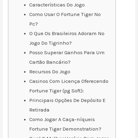
Características Do Jogo
Como Usar O Fortune Tiger No
Pc?
O Que Os Brasileiros Adoram No
Jogo Do Tigrinho?
Posso Superar Ganhos Para Um
Cartão Bancário?
Recursos Do Jogo
Casinos Com Licença Oferecendo
Fortune Tiger (pg Soft):
Principais Opções De Depósito E
Retirada
Como Jogar A Caça-níqueis
Fortune Tiger Demonstration?