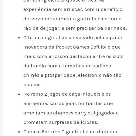
experiência sem arriscar, com u benefício
de servir inteiramente gratuita electronic
rápida de jogar, e sem precisar baixar nada.
O título original desenvolvido pela equipe
inovadora da Pocket Games Soft foi o que
mais sony ericsson destacou entre os slots
da huella com a temática do zodíaco
chinês e prosperidade, electronic não são
poucos.
No reino 2 jogos de caça-níqueis e os
elementos são as joias brilhantes que
ampliam as chances carry out jogador e
prometem surpresas deliciosas.
Como o Fortune Tiger trial com dinheiro