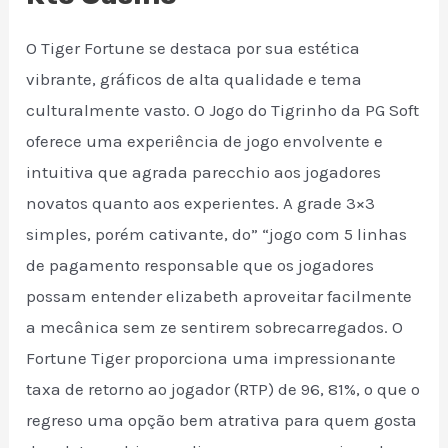
O Tiger Fortune se destaca por sua estética
vibrante, gráficos de alta qualidade e tema
culturalmente vasto. O Jogo do Tigrinho da PG Soft
oferece uma experiência de jogo envolvente e
intuitiva que agrada parecchio aos jogadores
novatos quanto aos experientes. A grade 3×3
simples, porém cativante, do” “jogo com 5 linhas
de pagamento responsable que os jogadores
possam entender elizabeth aproveitar facilmente
a mecânica sem ze sentirem sobrecarregados. O
Fortune Tiger proporciona uma impressionante
taxa de retorno ao jogador (RTP) de 96, 81%, o que o
regreso uma opção bem atrativa para quem gosta