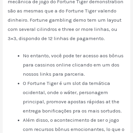
mecânica de jogo do Fortune Tiger demonstration
são as mesmas que a do Fortune Tiger valendo
dinheiro. Fortune gambling demo tem um layout
com several cilindros e three or more linhas, ou
3×3, dispondo de 12 linhas de pagamento.
No entanto, você pode ter acesso aos bônus
para cassinos online clicando em um dos
nossos links para parceria.
O Fortune Tiger é um slot da temática
ocidental, onde o wáter, personagem
principal, promove apostas rápidas at the
entrega bonificações pra os mais sortudos.
Além disso, o acontecimento de ser o jogo
com recursos bônus emocionantes, lo que o