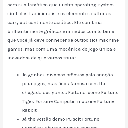
com sua temática que ilustra operating-system
símbolos tradicionais e os elementos culturais
carry out continente asiático. Ele combina
brilhantemente gráficos animados com to tema
que você já deve conhecer de outros slot machine
games, mas com uma mecânica de jogo única e
inovadora de que vamos tratar.
Já ganhou diversos prêmios pela criação
para jogos, mas ficou famosa com the
chegada dos games Fortune, como Fortune
Tiger, Fortune Computer mouse e Fortune
Rabbit.
Já the versão demo PG soft Fortune
Gambling oferece quase a mesma