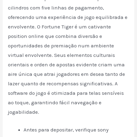
cilindros com five linhas de pagamento,
oferecendo uma experiência de jogo equilibrada e
envolvente. O Fortune Tiger é um cativante
position online que combina diversão e
oportunidades de premiação num ambiente
virtual envolvente. Seus elementos culturais
orientais e orden de apostas evidente criam uma
aire única que atrai jogadores em desea tanto de
lazer quanto de recompensas significativas. A
software do jogo é otimizada para telas sensíveis
ao toque, garantindo fácil navegação e
jogabilidade.
Antes para depositar, verifique sony