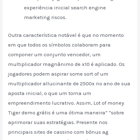
experiência inicial search engine
marketing riscos.
Outra característica notável é que no momento
em que todos os símbolos colaboram para
componer um conjunto vencedor, um
multiplicador magnânimo de x10 é aplicado. Os
jogadores podem aspirar some sort of um
multiplicador allucinante de 2500x no ano de sua
aposta inicial, o que um torna um
empreendimento lucrativo. Assim, Lot of money
Tiger demo grátis é uma ótima maneira” “sobre
aprimorar suas estratégias. Presente nos
principais sites de cassino com bônus ag