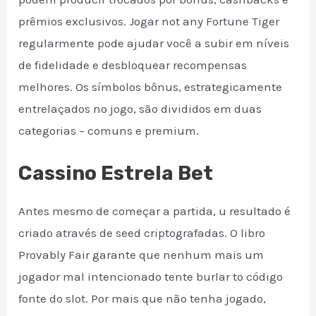
prêmios exclusivos. Jogar not any Fortune Tiger
regularmente pode ajudar você a subir em níveis
de fidelidade e desbloquear recompensas
melhores. Os símbolos bônus, estrategicamente
entrelaçados no jogo, são divididos em duas
categorias – comuns e premium.
Cassino Estrela Bet
Antes mesmo de começar a partida, u resultado é
criado através de seed criptografadas. O libro
Provably Fair garante que nenhum mais um
jogador mal intencionado tente burlar to código
fonte do slot. Por mais que não tenha jogado,