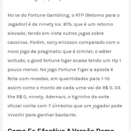
No se do Fortune Gambling, o RTP (Retorno para o
Jogador) é de ninety six. 81%, que é um retorno
elevado, tendo em vista outros jogos sobre
cassinos. Porém, sony ericsson comparado com o
novo jogo da pragmatic que é similar, o wáter
sortudo, o good fortune tiger acaba tendo um rtp 1
pouco menor. No jogo Fortune Tiger a aposta é
feita com moedas, em quantidades para 1-10
assim como o monto de cada uma vai de R$ 0, 03
the R$ 0, ninety. Ademais, o tigrinho da sorte
oficial conta com 7 símbolos que um jogador pode
invertir para ganhar bastante.