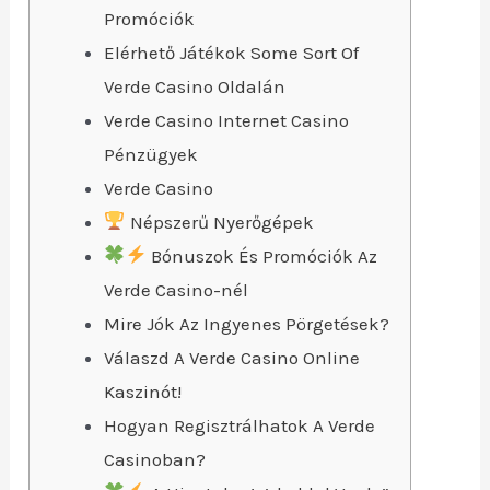
Promóciók
Elérhető Játékok Some Sort Of
Verde Casino Oldalán
Verde Casino Internet Casino
Pénzügyek
Verde Casino
Népszerű Nyerőgépek
Bónuszok És Promóciók Az
Verde Casino-nél
Mire Jók Az Ingyenes Pörgetések?
Válaszd A Verde Casino Online
Kaszinót!
Hogyan Regisztrálhatok A Verde
Casinoban?