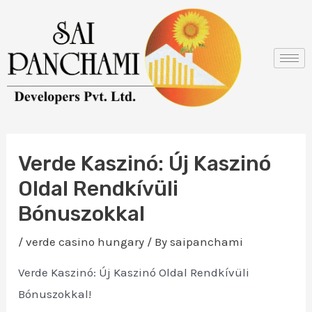
Skip
Post
to
navigation
content
Verde Kaszinó: Új Kaszinó
Oldal Rendkívüli
Bónuszokkal
/
verde casino hungary
/ By
saipanchami
Verde Kaszinó: Új Kaszinó Oldal Rendkívüli
Bónuszokkal!