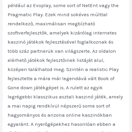
például az Evoplay, some sort of NetEnt vagy the
Pragmatic Play. Ezek mind sokéves múlttal
rendelkező, maximálisan megbízható
szoftverfejlesztők, amelyek kizárólag internetes
kaszinó játékok fejlesztésével foglalkoznak és
több száz partnerük van világszerte. Az oldalon
elérhető játékok fejlesztőinek listáját alul,
középen találhatod meg. Szintén a realistic Play
fejlesztette a mára már legendává vált Book of
Gone down játékgépet is. A rulett az egyik
legrégebbi klasszikus asztali kaszinó játék, amely
a mai napig rendkívül népszerű some sort of
hagyományos és arizona online kaszinókban
egyaránt. A nyerőgépekhez hasonlóan ebben a