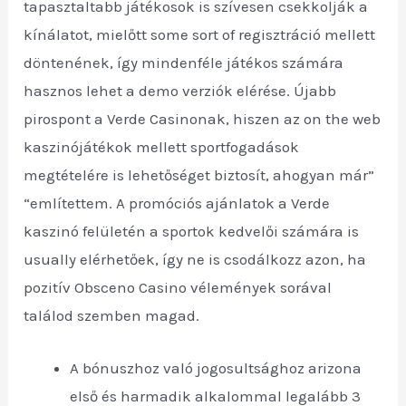
tapasztaltabb játékosok is szívesen csekkolják a
kínálatot, mielőtt some sort of regisztráció mellett
döntenének, így mindenféle játékos számára
hasznos lehet a demo verziók elérése. Újabb
pirospont a Verde Casinonak, hiszen az on the web
kaszinójátékok mellett sportfogadások
megtételére is lehetőséget biztosít, ahogyan már”
“említettem. A promóciós ajánlatok a Verde
kaszinó felületén a sportok kedvelői számára is
usually elérhetőek, így ne is csodálkozz azon, ha
pozitív Obsceno Casino vélemények sorával
találod szemben magad.
A bónuszhoz való jogosultsághoz arizona
első és harmadik alkalommal legalább 3