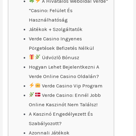
A Hivatalos Weboldal Verde”
“Casino: Felület És
Használhatóság
Játékok + Szolgáltatók
Verde Casino Ingyenes
Pörgetések Befizetés Nélkül
Üdvözlő Bónusz
Hogyan Lehet Bejelentkezni A
Verde Online Casino Oldalán?
Verde Casino Vip Program
Verde Casino: Ennél Jobb
Online Kaszinót Nem Találsz!
A Kaszinó Engedélyezett És
Szabályozott?
Azonnali Játékok