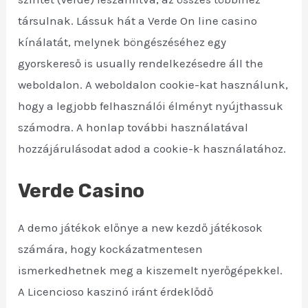
társulnak. Lássuk hát a Verde On line casino
kínálatát, melynek böngészéséhez egy
gyorskereső is usually rendelkezésedre áll the
weboldalon. A weboldalon cookie-kat használunk,
hogy a legjobb felhasználói élményt nyújthassuk
számodra. A honlap további használatával
hozzájárulásodat adod a cookie-k használatához.
Verde Casino
A demo játékok előnye a new kezdő játékosok
számára, hogy kockázatmentesen
ismerkedhetnek meg a kiszemelt nyerőgépekkel.
A Licencioso kaszinó iránt érdeklődő