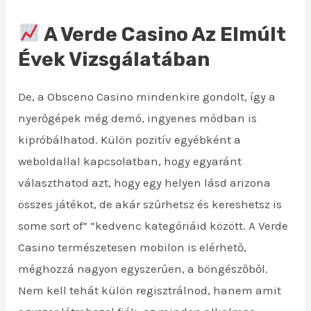
A Verde Casino Az Elmúlt
Évek Vizsgálatában
De, a Obsceno Casino mindenkire gondolt, így a
nyerőgépek még demó, ingyenes módban is
kipróbálhatod. Külön pozitív egyébként a
weboldallal kapcsolatban, hogy egyaránt
választhatod azt, hogy egy helyen lásd arizona
összes játékot, de akár szűrhetsz és kereshetsz is
some sort of” “kedvenc kategóriáid között. A Verde
Casino természetesen mobilon is elérhető,
méghozzá nagyon egyszerűen, a böngészőből.
Nem kell tehát külön regisztrálnod, hanem amit