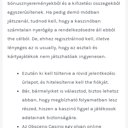
bónusznyereményekből és a kifizetési összegekből
egyszerűsítenek. Ha pedig demó módban
játszanál, tudnod kell, hogy a kaszinóban
számtalan nyerőgép a rendelkezésedre áll ebből
the célból. De, ehhez regisztrálnod kell, illetve
lényeges az is usually, hogy az asztali és
kártyajátékok nem játszhatóak ingyenesen.
Ezután ki kell töltenie a rövid jelentkezési
űrlapot, és hitelesítenie kell the fiókját.
Bár, bármelyiket is választod, biztos lehetsz
abban, hogy megbízható folyamatban lesz
részed, hiszen a kaszinó figyel a játékosok
adatainak biztonságára.
Az Obsceno Casino egy olyan online