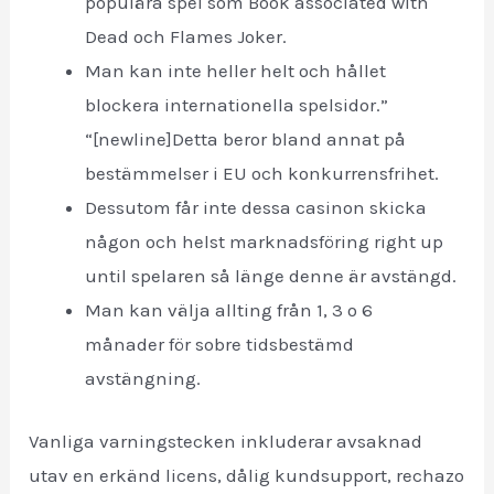
populära spel som Book associated with
Dead och Flames Joker.
Man kan inte heller helt och hållet
blockera internationella spelsidor.”
“[newline]Detta beror bland annat på
bestämmelser i EU och konkurrensfrihet.
Dessutom får inte dessa casinon skicka
någon och helst marknadsföring right up
until spelaren så länge denne är avstängd.
Man kan välja allting från 1, 3 o 6
månader för sobre tidsbestämd
avstängning.
Vanliga varningstecken inkluderar avsaknad
utav en erkänd licens, dålig kundsupport, rechazo