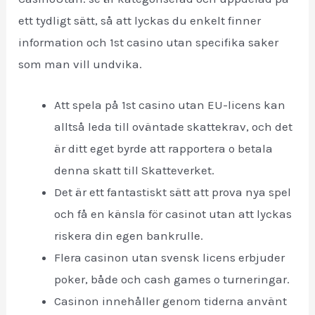
ett tydligt sätt, så att lyckas du enkelt finner
information och 1st casino utan specifika saker
som man vill undvika.
Att spela på 1st casino utan EU-licens kan
alltså leda till oväntade skattekrav, och det
är ditt eget byrde att rapportera o betala
denna skatt till Skatteverket.
Det är ett fantastiskt sätt att prova nya spel
och få en känsla för casinot utan att lyckas
riskera din egen bankrulle.
Flera casinon utan svensk licens erbjuder
poker, både och cash games o turneringar.
Casinon innehåller genom tiderna använt