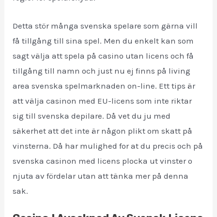
Detta stör många svenska spelare som gärna vill
få tillgång till sina spel. Men du enkelt kan som
sagt välja att spela på casino utan licens och få
tillgång till namn och just nu ej finns på living
area svenska spelmarknaden on-line. Ett tips är
att välja casinon med EU-licens som inte riktar
sig till svenska depilare. Då vet du ju med
säkerhet att det inte är någon plikt om skatt på
vinsterna. Då har mulighed for at du precis och på
svenska casinon med licens plocka ut vinster o
njuta av fördelar utan att tänka mer på denna
sak.