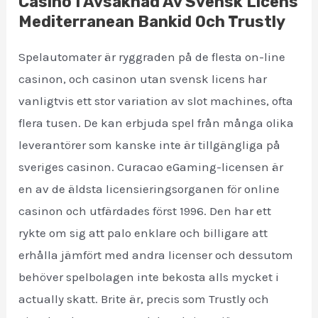
Casino I Avsaknad Av Svensk Licens
Mediterranean Bankid Och Trustly
Spelautomater är ryggraden på de flesta on-line
casinon, och casinon utan svensk licens har
vanligtvis ett stor variation av slot machines, ofta
flera tusen. De kan erbjuda spel från många olika
leverantörer som kanske inte är tillgängliga på
sveriges casinon. Curacao eGaming-licensen är
en av de äldsta licensieringsorganen för online
casinon och utfärdades först 1996. Den har ett
rykte om sig att palo enklare och billigare att
erhålla jämfört med andra licenser och dessutom
behöver spelbolagen inte bekosta alls mycket i
actually skatt. Brite är, precis som Trustly och