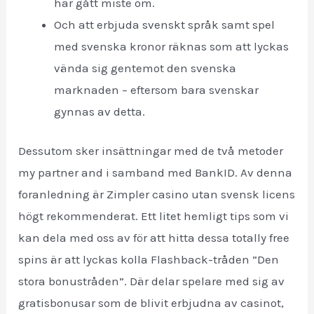
har gått miste om.
Och att erbjuda svenskt språk samt spel
med svenska kronor räknas som att lyckas
vända sig gentemot den svenska
marknaden – eftersom bara svenskar
gynnas av detta.
Dessutom sker insättningar med de två metoder
my partner and i samband med BankID. Av denna
foranledning är Zimpler casino utan svensk licens
högt rekommenderat. Ett litet hemligt tips som vi
kan dela med oss av för att hitta dessa totally free
spins är att lyckas kolla Flashback-tråden ”Den
stora bonustråden”. Där delar spelare med sig av
gratisbonusar som de blivit erbjudna av casinot,