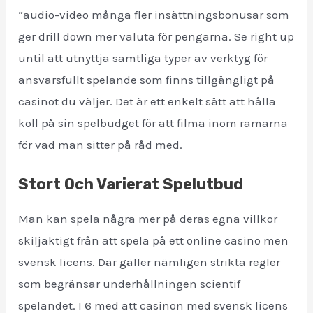
“audio-video många fler insättningsbonusar som
ger drill down mer valuta för pengarna. Se right up
until att utnyttja samtliga typer av verktyg för
ansvarsfullt spelande som finns tillgängligt på
casinot du väljer. Det är ett enkelt sätt att hålla
koll på sin spelbudget för att filma inom ramarna
för vad man sitter på råd med.
Stort Och Varierat Spelutbud
Man kan spela några mer på deras egna villkor
skiljaktigt från att spela på ett online casino men
svensk licens. Där gäller nämligen strikta regler
som begränsar underhållningen scientif
spelandet. I 6 med att casinon med svensk licens