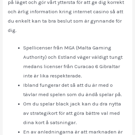
på läget och gör vårt yttersta för att ge dig korrekt
och ärlig information kring internet casino så att
du enkelt kan ta bra beslut som är gynnande för
dig.
Spellicenser från MGA (Malta Gaming
Authority) och Estland väger väldigt tungt
medans licenser från Curacao 6 Gibraltar
inte är lika respekterade.
Ibland fungerar det så att du är med o
tävlar med spelen som du ändå spelar på.
Om du spelar black jack kan du dra nytta
av strategikort för att göra bättre val med
dina kort å satsningar.
En av anledningarna är att marknaden är