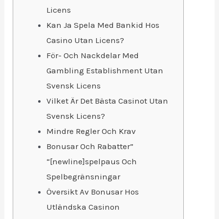
Licens
Kan Ja Spela Med Bankid Hos
Casino Utan Licens?
För- Och Nackdelar Med
Gambling Establishment Utan
Svensk Licens
Vilket Är Det Bästa Casinot Utan
Svensk Licens?
Mindre Regler Och Krav
Bonusar Och Rabatter”
“[newline]spelpaus Och
Spelbegränsningar
Översikt Av Bonusar Hos
Utländska Casinon