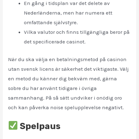
En gång i tidsplan var det delete av
Nederländerna, men har numera ett
omfattande självstyre.
Vilka valutor och finns tillgängliga beror på
det specificerade casinot.
När du ska välja en betalningsmetod på casinon
utan svensk licens är säkerhet det viktigaste. Välj
en metod du känner dig bekväm med, gärna
sobre du har använt tidigare i övriga
sammanhang. På så sätt undviker i onödig oro
och kan påverka noise spelupplevelse negativt.
Spelpaus