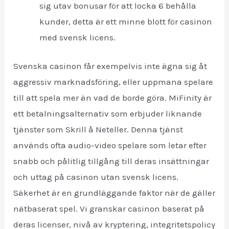
sig utav bonusar för att locka 6 behålla
kunder, detta är ett minne blott för casinon
med svensk licens.
Svenska casinon får exempelvis inte ägna sig åt
aggressiv marknadsföring, eller uppmana spelare
till att spela mer än vad de borde göra. MiFinity är
ett betalningsalternativ som erbjuder liknande
tjänster som Skrill å Neteller. Denna tjänst
används ofta audio-video spelare som letar efter
snabb och pålitlig tillgång till deras insättningar
och uttag på casinon utan svensk licens.
Säkerhet är en grundläggande faktor när de gäller
nätbaserat spel. Vi granskar casinon baserat på
deras licenser, nivå av kryptering, integritetspolicy