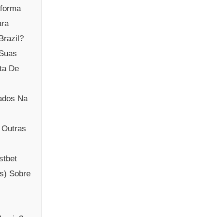
aforma
ara
Brazil?
 Suas
ta De
ados Na
 Outras
stbet
s) Sobre