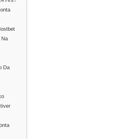
24 Hrs?
onta
ostbet
o Na
o Da
xo
tiver
onta