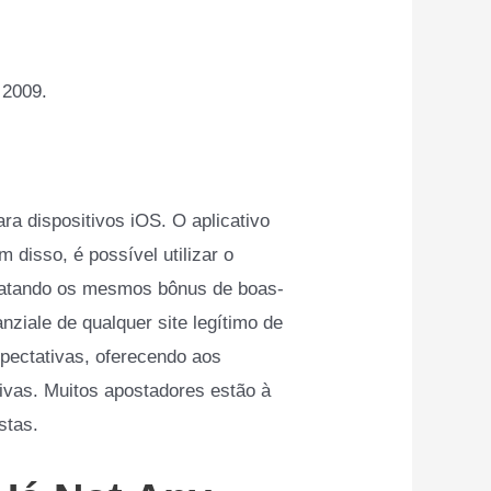
 2009.
ra dispositivos iOS. O aplicativo
m disso, é possível utilizar o
esgatando os mesmos bônus de boas-
ziale de qualquer site legítimo de
pectativas, oferecendo aos
ivas. Muitos apostadores estão à
stas.