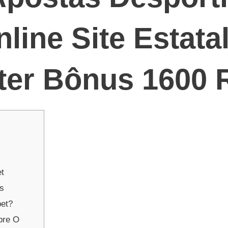
line Site Estata
ter Bônus 1600 
t
s
bet?
bre O