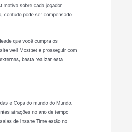
timativa sobre cada jogador
sco, contudo pode ser compensado
 desde que você cumpra os
 site weil Mostbet e prosseguir com
 externas, basta realizar esta
adas e Copa do mundo do Mundo,
entes atrações no ano de tempo
 salas de Insane Time estão no