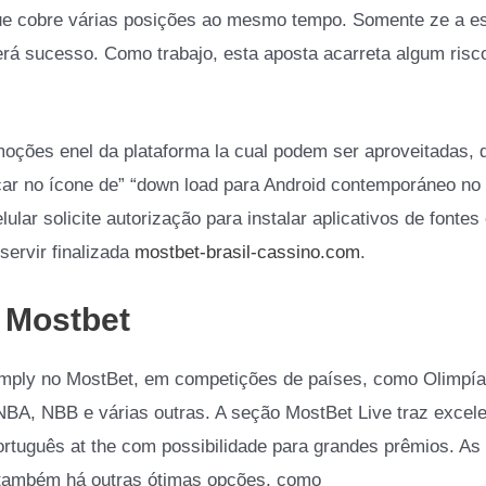
e cobre várias posições ao mesmo tempo. Somente ze a es
 terá sucesso. Como trabajo, esta aposta acarreta algum ri
oções enel da plataforma la cual podem ser aproveitadas,
icar no ícone de” “down load para Android contemporáneo no
ular solicite autorização para instalar aplicativos de fontes
servir finalizada
mostbet-brasil-cassino.com
.
 Mostbet
imply no MostBet, em competições de países, como Olimpí
NBA, NBB e várias outras. A seção MostBet Live traz excel
ortuguês at the com possibilidade para grandes prêmios. As
 também há outras ótimas opções, como