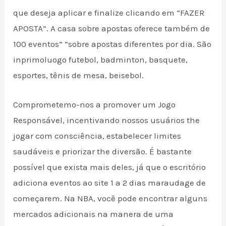
que deseja aplicar e finalize clicando em “FAZER
APOSTA”. A casa sobre apostas oferece também de
100 eventos” “sobre apostas diferentes por dia. São
inprimoluogo futebol, badminton, basquete,
esportes, tênis de mesa, beisebol.
Comprometemo-nos a promover um Jogo
Responsável, incentivando nossos usuários the
jogar com consciência, estabelecer limites
saudáveis e priorizar the diversão. É bastante
possível que exista mais deles, já que o escritório
adiciona eventos ao site 1 a 2 dias maraudage de
começarem. Na NBA, você pode encontrar alguns
mercados adicionais na manera de uma