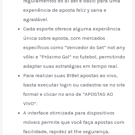
regulamentos do B1 Bet é basic para uma
experiência de aposta feliz y sana e
agradável.
Cada esporte oferece alguma experiência
única sobre aposta, com mercados
específicos como “Vencedor do Set” not any
vôlei e “Próximo Gol” no futebol, permitindo
adaptar suas estratégias em tempo real.
Para realizar suas B1Bet apostas ao vivo,
basta executar login ou cadastra-se no site
formal e clicar no ano de “APOSTAS AO
VIVO”.
A interface otimizada para dispositivos
móveis permite que você faça apostas com
facilidade, rapidez at the segurança,