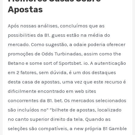
Apostas​
Após nossas análises, concluímos que as
possibilities da B1. guess estão na média do
mercado. Como sugestão, a odaie poderia oferecer
promoções de Odds Turbinadas, assim como the
Betano e some sort of Sportsbet. io. A autenticação
em 2 fatores, sem dúvida, é um dos destaques
desta casa de apostas, uma vez que este recurso é
dificilmente encontrado em web sites
concorrentes da B1. bet. Os mercados selecionados
são incluídos no” “bilhete de apostas, localizado
no canto superior direito da tela. Quando as
seleções são compatíveis, a new própria B1 Gamble