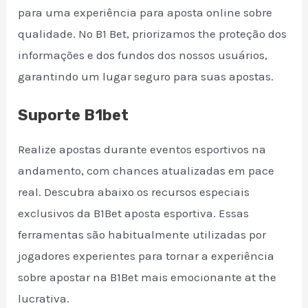
para uma experiência para aposta online sobre
qualidade. No B1 Bet, priorizamos the proteção dos
informações e dos fundos dos nossos usuários,
garantindo um lugar seguro para suas apostas.
Suporte B1bet
Realize apostas durante eventos esportivos na
andamento, com chances atualizadas em pace
real. Descubra abaixo os recursos especiais
exclusivos da B1Bet aposta esportiva. Essas
ferramentas são habitualmente utilizadas por
jogadores experientes para tornar a experiência
sobre apostar na B1Bet mais emocionante at the
lucrativa.