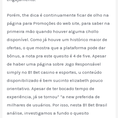
Porém, the dica é continuamente ficar de olho na
página para Promoções do web site, para saber na
primeira mão quando houver alguma chollo
disponível. Como já houve um histórico maior de
ofertas, o que mostra que a plataforma pode dar
bônus, a nota pra este quesito é 4 de five. Apesar
de haber uma página sobre Jogo Responsável
simply no B1 Bet casino e esportes, u conteúdo
disponibilizado é bem sucinto elizabeth pouco
orientativo. Apesar de ter bocado tempo de
experiência, já se tornou” “a new preferida de
milhares de usuários. Por isso, nesta B1 Bet Brasil
análise, investigamos a fundo o quesito