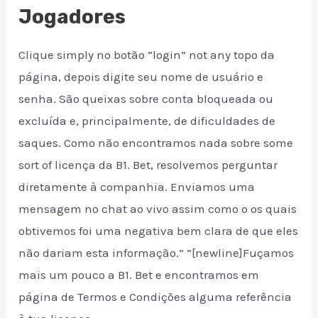
Jogadores
Clique simply no botão “login” not any topo da
página, depois digite seu nome de usuário e
senha. São queixas sobre conta bloqueada ou
excluída e, principalmente, de dificuldades de
saques. Como não encontramos nada sobre some
sort of licença da B1. Bet, resolvemos perguntar
diretamente à companhia. Enviamos uma
mensagem no chat ao vivo assim como o os quais
obtivemos foi uma negativa bem clara de que eles
não dariam esta informação.” “[newline]Fuçamos
mais um pouco a B1. Bet e encontramos em
página de Termos e Condições alguma referência