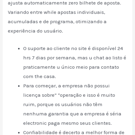
ajusta automaticamente zero bilhete de aposta.
Variando entre while apostas individuais,
acumuladas e de programa, otimizando a
experiência do usuário.
O suporte ao cliente no site é disponível 24
hrs 7 dias por semana, mas u chat ao listo é
praticamente u único meio para contato
com the casa.
Para começar, a empresa não possui
licença sobre” “operação e isso é muito
ruim, porque os usuários não têm
nenhuma garantia que a empresa é séria
electronic paga mesmo seus clientes.
Confiabilidade é decerto a melhor forma de