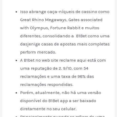
Isso abrange caça-níqueis de cassino como
Great Rhino Megaways, Gates associated
with Olympus, Fortune Rabbit e muitos
diferentes, consolidando a B1Bet como uma
dasjenige casas de apostas mais completas
perform mercado.
A B1bet no web site reclame aqui está com
uma reputação de 2. 9/10, com 54
reclamações e uma taxa de 98% das
reclamações respondidas.
Porém, atualmente, não há uma versão
disponível do B1Bet app a ser baixado
diretamente no seu celular.
Principalmente quando se refiere de uma