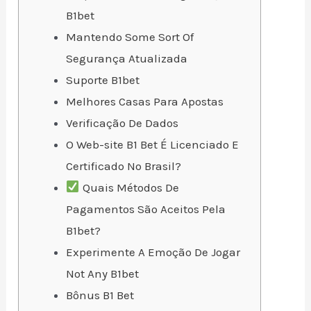
B1bet
Mantendo Some Sort Of
Segurança Atualizada
Suporte B1bet
Melhores Casas Para Apostas​
Verificação De Dados
O Web-site B1 Bet É Licenciado E
Certificado No Brasil?
Quais Métodos De
Pagamentos São Aceitos Pela
B1bet?
Experimente A Emoção De Jogar
Not Any B1bet
Bônus B1 Bet