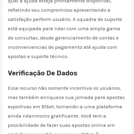
qual a ajuda esteja prontamente disponível,
refletindo seu compromisso apresentando a
satisfação perform usuário. A squadra de suporte
está equipada para lidar com uma ampla gama
de consultas, desde gerenciamento de contas e
inconveniencias de pagamento até ajuda com
apostas e suporte técnico.
Verificação De Dados
Esse recurso não somente incentiva os usuários,
mas também enriquece sua jornada para apostas
esportivas em B1bet, tornando-a uma plataforma
ainda néanmoins gratificante. Você tem a
possibilidade de fazer suas apostas online em