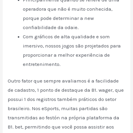
operadora que não é muito conhecida,
porque pode determinar a new
confiabilidade da odaie.
Com gráficos de alta qualidade e som
imersivo, nossos jogos são projetados para
proporcionar a melhor experiência de
entretenimento.
Outro fator que sempre avaliamos é a facilidade
de cadastro, 1 ponto de destaque da B1. wager, que
possui 1 dos registros também práticos do setor
brasileiro. Nos eSports, muitas partidas são
transmitidas ao festón na própria plataforma da
B1. bet, permitindo que você possa assistir aos