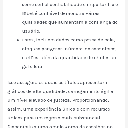
some sort of confiabilidade é important, e o
B1bet é confiável demonstra várias
qualidades que aumentam a confiança do
usuário.
Estes, incluem dados como posse de bola,
ataques perigosos, número, de escanteios,
cartões, além da quantidade de chutes ao
gol e fora.
Isso assegura os quais os títulos apresentam
gráficos de alta qualidade, carregamento ágil e
um nível elevado de justeza. Proporcionando,
assim, uma experiência única e com recursos
únicos para um regreso mais substancial.
Disponibiliza uma ampla gama de escolhas na