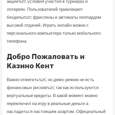
акции%2C условия участия в турнирах и
лотереях. Пользователей привлекают
бездепы%2C фриспины и автоматы пиппардом
высокой отдачей. Играть онлайн можно с
персонального компьютера только мобильного
телефона.
Добро Пожаловать и
Казино Кент
Важно отметить%2C но демо-режим не есть
финансовых рисков%2C так как используются
виртуальные кредиты. В какой момент можно
переключил на игру в реальные деньги а
насладиться настоящим азартом. Официальный