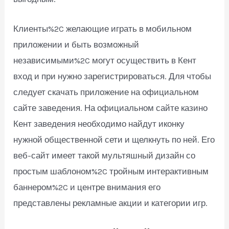
Клиенты%2C желающие играть в мобильном
приложении и быть возможный
независимыми%2C могут осуществить в Кент
вход и при нужно зарегистрироваться. Для чтобы
следует скачать приложение на официальном
сайте заведения. На официальном сайте казино
Кент заведения необходимо найдут иконку
нужной общественной сети и щелкнуть по ней. Его
веб-сайт имеет такой мультяшный дизайн со
простым шаблоном%2C тройным интерактивным
баннером%2C и центре внимания его
представлены рекламные акции и категории игр.