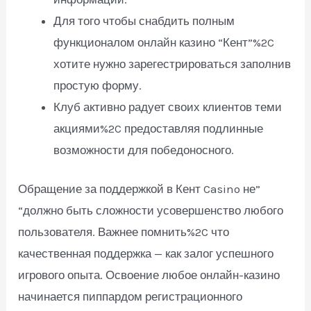
Для того чтобы снабдить полным
функционалом онлайн казино “Кент”%2C
хотите нужно зарегестрироваться заполнив
простую форму.
Клуб активно радует своих клиентов теми
акциями%2C предоставляя подлинные
возможности для победоносного.
Обращение за поддержкой в Кент Casino не”
“должно быть сложности усовершенство любого
пользователя. Важнее помнить%2C что
качественная поддержка — как залог успешного
игрового опыта. Освоение любое онлайн-казино
начинается пиппардом регистрационного