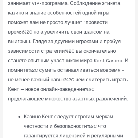
занимает VIP-программа. Соблюдение этикета
казино и знание особенностей одной игры
поможет вам не просто лучше” “провести
время%2C но а увеличить свои шансом на
выигрыш. Глядя за другими игроками и пробуя
зависимости стратегии%2C вы окончательно
станете опытным участником мира Kent Casino. И
помните%2C суметь останавливаться вовремя –
не менее важный навык%2C чем считерить играть.
Кент — новое онлайн-заведение%2C
предлагающее множество азартных развлечений.
Казино Кент следует строгим меркам
честности и безопасности%2C что
гарантируется лицензией и регулярными