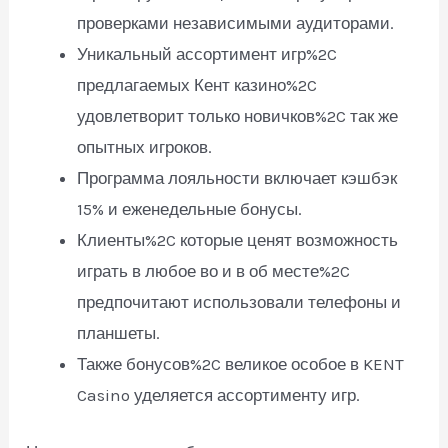
проверками независимыми аудиторами.
Уникальный ассортимент игр%2C
предлагаемых Кент казино%2C
удовлетворит только новичков%2C так же
опытных игроков.
Программа лояльности включает кэшбэк
15% и еженедельные бонусы.
Клиенты%2C которые ценят возможность
играть в любое во и в об месте%2C
предпочитают использовали телефоны и
планшеты.
Также бонусов%2C великое особое в KENT
Casino уделяется ассортименту игр.