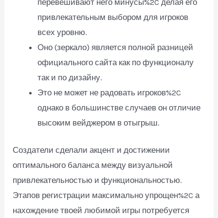
перевешивают него минусы%2C делая его
привлекательным выбором для игроков
всех уровню.
Оно (зеркало) является полной разницей
официального сайта как по функционалу
так и по дизайну.
Это не может не радовать игроков%2C
однако в большинстве случаев он отличие
высоким вейджером в отыгрыш.
Создатели сделали акцент и достижении
оптимального баланса между визуальной
привлекательностью и функциональностью.
Этапов регистрации максимально упрощен%2C а
нахождение твоей любимой игры потребуется