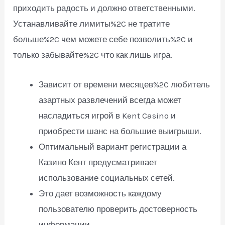
приходить радость и должно ответственными.
Устанавливайте лимиты%2C не тратите
больше%2C чем можете себе позволить%2C и
только забывайте%2C что как лишь игра.
Зависит от времени месяцев%2C любитель
азартных развлечений всегда может
насладиться игрой в Kent Casino и
приобрести шанс на большие выигрыши.
Оптимальный вариант регистрации а
Казино Кент предусматривает
использование социальных сетей.
Это дает возможность каждому
пользователю проверить достоверность
информации.