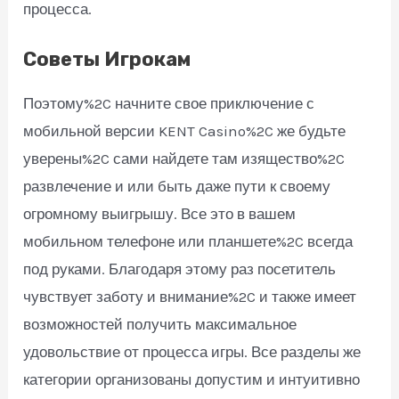
процесса.
Советы Игрокам
Поэтому%2C начните свое приключение с
мобильной версии KENT Casino%2C же будьте
уверены%2C сами найдете там изящество%2C
развлечение и или быть даже пути к своему
огромному выигрышу. Все это в вашем
мобильном телефоне или планшете%2C всегда
под руками. Благодаря этому раз посетитель
чувствует заботу и внимание%2C и также имеет
возможностей получить максимальное
удовольствие от процесса игры. Все разделы же
категории организованы допустим и интуитивно