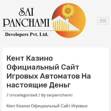
Skip
Post
to
navigation
content
Кент Казино
Официальный Сайт
Игровых Автоматов На
настоящие Деньг
/
Uncategorised
/ By
saipanchami
Кент Казино Официальный Сайт Игровых