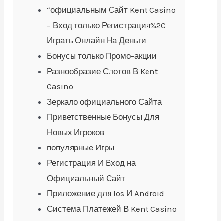
“официальным Сайт Kent Casino
– Вход только Регистрация%2C
Играть Онлайн На Деньги
Бонусы только Промо-акции
Разнообразие Слотов В Kent
Casino
Зеркало официального Сайта
Приветственные Бонусы Для
Новых Игроков
популярные Игры
Регистрация И Вход на
Официальный Сайт
Приложение для Ios И Android
Система Платежей В Kent Casino