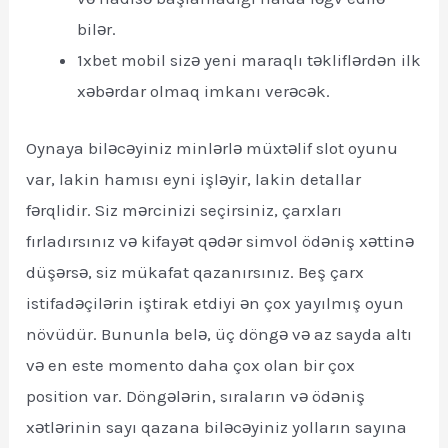
bilər.
1xbet mobil sizə yeni maraqlı təkliflərdən ilk
xəbərdar olmaq imkanı verəcək.
Oynaya biləcəyiniz minlərlə müxtəlif slot oyunu
var, lakin hamısı eyni işləyir, lakin detallar
fərqlidir. Siz mərcinizi seçirsiniz, çarxları
fırladırsınız və kifayət qədər simvol ödəniş xəttinə
düşərsə, siz mükafat qazanırsınız. Beş çarx
istifadəçilərin iştirak etdiyi ən çox yayılmış oyun
növüdür. Bununla belə, üç döngə və az sayda altı
və en este momento daha çox olan bir çox
position var. Döngələrin, sıraların və ödəniş
xətlərinin sayı qazana biləcəyiniz yolların sayına