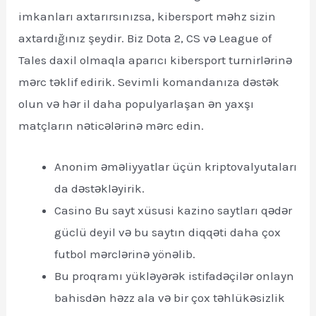
imkanları axtarırsınızsa, kibersport məhz sizin
axtardığınız şeydir. Biz Dota 2, CS və League of
Tales daxil olmaqla aparıcı kibersport turnirlərinə
mərc təklif edirik. Sevimli komandanıza dəstək
olun və hər il daha populyarlaşan ən yaxşı
matçların nəticələrinə mərc edin.
Anonim əməliyyatlar üçün kriptovalyutaları
da dəstəkləyirik.
Casino Bu sayt xüsusi kazino saytları qədər
güclü deyil və bu saytın diqqəti daha çox
futbol mərclərinə yönəlib.
Bu proqramı yükləyərək istifadəçilər onlayn
bahisdən həzz ala və bir çox təhlükəsizlik