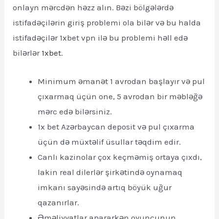
onlayn mərcdən həzz alın. Bəzi bölgələrdə
istifadəçilərin giriş problemi ola bilər və bu halda
istifadəçilər 1xbet vpn ilə bu problemi həll edə
bilərlər
1xbet
.
Minimum əmanət 1 avrodan başlayır və pul
çıxarmaq üçün one, 5 avrodan bir məbləğə
mərc edə bilərsiniz.
1x bet Azərbaycan deposit və pul çıxarma
üçün də müxtəlif üsullar təqdim edir.
Canlı kazinolar çox keçməmiş ortaya çıxdı,
lakin real dilerlər şirkətində oynamaq
imkanı sayəsində artıq böyük uğur
qazanırlar.
Əməliyyatlar apararkən oyunçunun