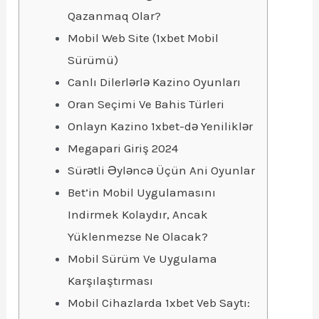
Qazanmaq Olar?
Mobil Web Site (1xbet Mobil
Sürümü)
Canlı Dilerlərlə Kazino Oyunları
Oran Seçimi Ve Bahis Türleri
Onlayn Kazino 1xbet-də Yeniliklər
Megapari Giriş 2024
Sürətli Əyləncə Üçün Ani Oyunlar
Bet’in Mobil Uygulamasını
Indirmek Kolaydır, Ancak
Yüklenmezse Ne Olacak?
Mobil Sürüm Ve Uygulama
Karşılaştırması
Mobil Cihazlarda 1xbet Veb Saytı: