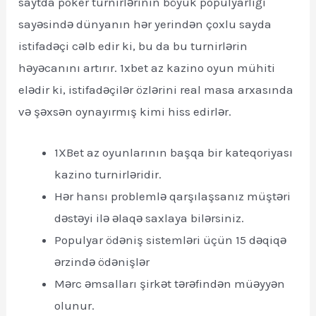
saytda poker turnirlərinin böyük populyarlığı
sayəsində dünyanın hər yerindən çoxlu sayda
istifadəçi cəlb edir ki, bu da bu turnirlərin
həyəcanını artırır. 1xbet az kazino oyun mühiti
elədir ki, istifadəçilər özlərini real masa arxasında
və şəxsən oynayırmış kimi hiss edirlər.
1XBet az oyunlarının başqa bir kateqoriyası
kazino turnirləridir.
Hər hansı problemlə qarşılaşsanız müştəri
dəstəyi ilə əlaqə saxlaya bilərsiniz.
Populyar ödəniş sistemləri üçün 15 dəqiqə
ərzində ödənişlər
Mərc əmsalları şirkət tərəfindən müəyyən
olunur.