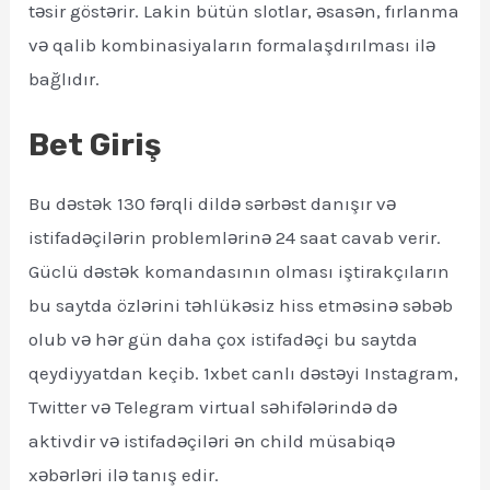
təsir göstərir. Lakin bütün slotlar, əsasən, fırlanma
və qalib kombinasiyaların formalaşdırılması ilə
bağlıdır.
Bet Giriş
Bu dəstək 130 fərqli dildə sərbəst danışır və
istifadəçilərin problemlərinə 24 saat cavab verir.
Güclü dəstək komandasının olması iştirakçıların
bu saytda özlərini təhlükəsiz hiss etməsinə səbəb
olub və hər gün daha çox istifadəçi bu saytda
qeydiyyatdan keçib. 1xbet canlı dəstəyi Instagram,
Twitter və Telegram virtual səhifələrində də
aktivdir və istifadəçiləri ən child müsabiqə
xəbərləri ilə tanış edir.