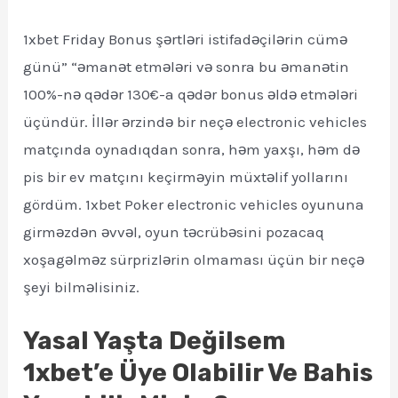
1xbet Friday Bonus şərtləri istifadəçilərin cümə
günü” “əmanət etmələri və sonra bu əmanətin
100%-nə qədər 130€-a qədər bonus əldə etmələri
üçündür. İllər ərzində bir neçə electronic vehicles
matçında oynadıqdan sonra, həm yaxşı, həm də
pis bir ev matçını keçirməyin müxtəlif yollarını
gördüm. 1xbet Poker electronic vehicles oyununa
girməzdən əvvəl, oyun təcrübəsini pozacaq
xoşagəlməz sürprizlərin olmaması üçün bir neçə
şeyi bilməlisiniz.
Yasal Yaşta Değilsem
1xbet’e Üye Olabilir Ve Bahis