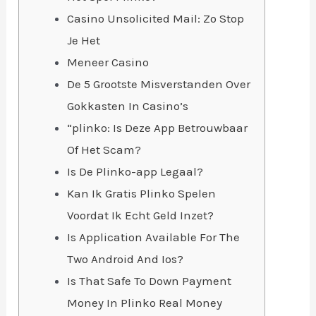
Casino Unsolicited Mail: Zo Stop
Je Het
Meneer Casino
De 5 Grootste Misverstanden Over
Gokkasten In Casino’s
“plinko: Is Deze App Betrouwbaar
Of Het Scam?
Is De Plinko-app Legaal?
Kan Ik Gratis Plinko Spelen
Voordat Ik Echt Geld Inzet?
Is Application Available For The
Two Android And Ios?
Is That Safe To Down Payment
Money In Plinko Real Money