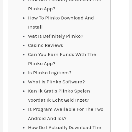
Plinko App?
How To Plinko Download And
Install
Wat Is Definitely Plinko?
Casino Reviews
Can You Earn Funds With The
Plinko App?
Is Plinko Legitiem?
What Is Plinko Software?
Kan Ik Gratis Plinko Spelen
Voordat Ik Echt Geld Inzet?
Is Program Available For The Two
Android And Ios?
How Do I Actually Download The