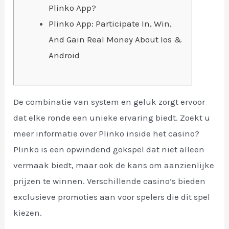
Plinko App?
Plinko App: Participate In, Win,
And Gain Real Money About Ios &
Android
De combinatie van system en geluk zorgt ervoor
dat elke ronde een unieke ervaring biedt. Zoekt u
meer informatie over Plinko inside het casino?
Plinko is een opwindend gokspel dat niet alleen
vermaak biedt, maar ook de kans om aanzienlijke
prijzen te winnen. Verschillende casino’s bieden
exclusieve promoties aan voor spelers die dit spel
kiezen.