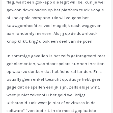
flag, want een gok-app die legit will be, kun je wel
gewoon downloaden op het platform truck Google
of The apple company. Die wil volgens het
kauwgomhoofd zo veel mogelijk cash weggeven
aan randomly mensen. Als jij op de download-
knop klikt, krijg u ook een deel van de poen.
In sommige gevallen is het zelfs geïntegreerd met
gokelementen, waardoor spelers kunnen inzetten
op waar ze denken dat het fiche zal landen. Er is
usually geen enkel toezicht op, dus je hebt geen
gage dat de spellen eerlijk zijn. Zelfs als je wint,
weet je niet zeker of u het geld wel krijgt
uitbetaald. Ook weet je niet of er viruses in de
software” “verstopt zit. In de meest geplaatste