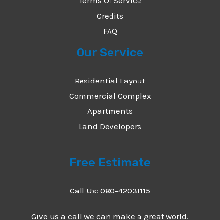
Terms Of Service
Credits
FAQ
Our Service
Residential Layout
Commercial Complex
Apartments
Land Developers
Free Estimate
Call Us: 080-42031115
Give us a call we can make a great world.