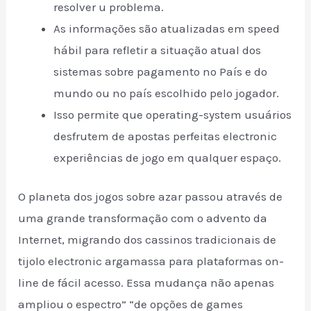
resolver u problema.
As informações são atualizadas em speed
hábil para refletir a situação atual dos
sistemas sobre pagamento no País e do
mundo ou no país escolhido pelo jogador.
Isso permite que operating-system usuários
desfrutem de apostas perfeitas electronic
experiências de jogo em qualquer espaço.
O planeta dos jogos sobre azar passou através de
uma grande transformação com o advento da
Internet, migrando dos cassinos tradicionais de
tijolo electronic argamassa para plataformas on-
line de fácil acesso. Essa mudança não apenas
ampliou o espectro” “de opções de games