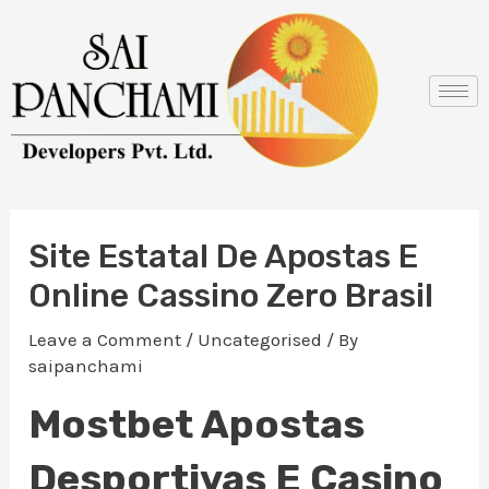
Skip
Post
to
navigation
content
Site Estatal De Apostas E
Online Cassino Zero Brasil
Leave a Comment
/
Uncategorised
/ By
saipanchami
Mostbet Apostas
Desportivas E Casino