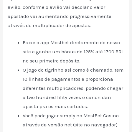
avião, conforme o avião vai decolar o valor
apostado vai aumentando progressivamente
através do multiplicador de apostas.
Baixe o app Mostbet diretamente do nosso
site e ganhe um bônus de 125% até 1700 BRL
no seu primeiro depósito.
O jogo do tigrinho asi como é chamado, tem
10 linhas de pagamentos e proporciona
diferentes multiplicadores, podendo chegar
a two hundred fifity vezes o canon dan
aposta pra os mais sortudos.
Você pode jogar simply no MostBet Casino
através da versão net (site no navegador)