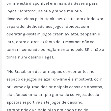
online está disponível em mais da dezena para
jogos “scratch”, na sua grande maioria
desenvolvidos pela Hacksaw. O site tem ainda um
separador dedicado aos jogos rápidos, com
operating-system jogos crash aviator, zeppelin e
jetX, entre outros. O facto de u Mostbet não se
tornar licenciado ou reglamentario pelo SRIJ não o
torna num casino ilegal.
“No Brasil, um dos principais concorrentes no
espaço de jogos de azar on-line é a mostbet1. com.
br. Como alguma das principais casas de apostas,
ela oferece uma ampla gama de serviços, desde
apostas esportivas até jogos de cassino,
garantindo que haja algo pra cada tipo de