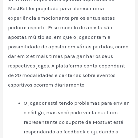
MostBet foi projetada para oferecer uma
experiência emocionante pra os entusiastas
perform esporte. Esse modelo de aposta são
apostas múltiplas, em que o jogador tem a
possibilidade de apostar em várias partidas, como
dar em 2 et mais times para ganhar os seus
respectivos jogos. A plataforma conta cependant
de 20 modalidades e centenas sobre eventos
esportivos ocorrem diariamente.
O jogador está tendo problemas para enviar
o código, mas você pode ver la cual um
representante do suporte da MostBet está
respondendo ao feedback e ajudando a