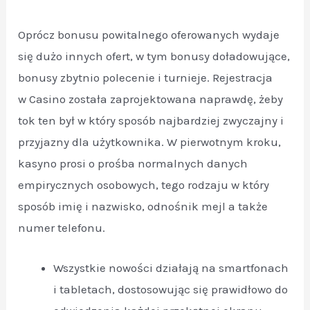
Oprócz bonusu powitalnego oferowanych wydaje
się dużo innych ofert, w tym bonusy doładowujące,
bonusy zbytnio polecenie i turnieje. Rejestracja
w Casino została zaprojektowana naprawdę, żeby
tok ten był w który sposób najbardziej zwyczajny i
przyjazny dla użytkownika. W pierwotnym kroku,
kasyno prosi o prośba normalnych danych
empirycznych osobowych, tego rodzaju w który
sposób imię i nazwisko, odnośnik mejl a także
numer telefonu.
Wszystkie nowości działają na smartfonach
i tabletach, dostosowując się prawidłowo do