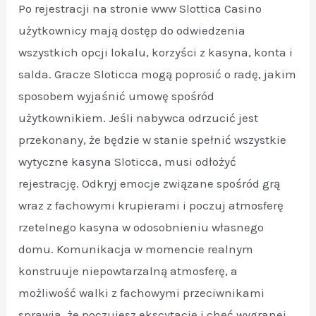
Po rejestracji na stronie www Slottica Casino
użytkownicy mają dostęp do odwiedzenia
wszystkich opcji lokalu, korzyści z kasyna, konta i
salda. Gracze Sloticca mogą poprosić o radę, jakim
sposobem wyjaśnić umowę spośród
użytkownikiem. Jeśli nabywca odrzucić jest
przekonany, że będzie w stanie spełnić wszystkie
wytyczne kasyna Sloticca, musi odłożyć
rejestrację. Odkryj emocje związane spośród grą
wraz z fachowymi krupierami i poczuj atmosferę
rzetelnego kasyna w odosobnieniu własnego
domu. Komunikacja w momencie realnym
konstruuje niepowtarzalną atmosferę, a
możliwość walki z fachowymi przeciwnikami
sprawia, że poczujesz ekscytację i chęć wygranej.