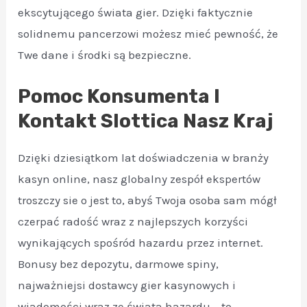
ekscytującego świata gier. Dzięki faktycznie
solidnemu pancerzowi możesz mieć pewność, że
Twe dane i środki są bezpieczne.
Pomoc Konsumenta I
Kontakt Slottica Nasz Kraj
Dzięki dziesiątkom lat doświadczenia w branży
kasyn online, nasz globalny zespół ekspertów
troszczy sie o jest to, abyś Twoja osoba sam mógł
czerpać radość wraz z najlepszych korzyści
wynikających spośród hazardu przez internet.
Bonusy bez depozytu, darmowe spiny,
najważniejsi dostawcy gier kasynowych i
wiadomości wraz ze świata hazardu – to