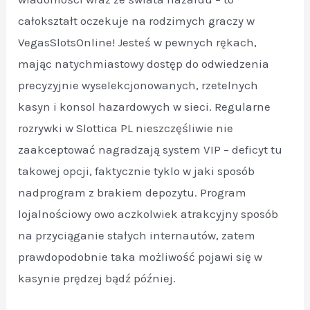
całokształt oczekuje na rodzimych graczy w
VegasSlotsOnline! Jesteś w pewnych rękach,
mając natychmiastowy dostęp do odwiedzenia
precyzyjnie wyselekcjonowanych, rzetelnych
kasyn i konsol hazardowych w sieci. Regularne
rozrywki w Slottica PL nieszczęśliwie nie
zaakceptować nagradzają system VIP – deficyt tu
takowej opcji, faktycznie tyklo w jaki sposób
nadprogram z brakiem depozytu. Program
lojalnościowy owo aczkolwiek atrakcyjny sposób
na przyciąganie stałych internautów, zatem
prawdopodobnie taka możliwość pojawi się w
kasynie prędzej bądź później.