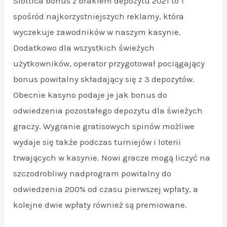
Slottica bonus z brakiem depozytu 2021 to 1
spośród najkorzystniejszych reklamy, która
wyczekuje zawodników w naszym kasynie.
Dodatkowo dla wszystkich świeżych
użytkowników, operator przygotował pociągający
bonus powitalny składający się z 3 depozytów.
Obecnie kasyno podaje je jak bonus do
odwiedzenia pozostałego depozytu dla świeżych
graczy. Wygranie gratisowych spinów możliwe
wydaje się także podczas turniejów i loterii
trwających w kasynie. Nowi gracze mogą liczyć na
szczodrobliwy nadprogram powitalny do
odwiedzenia 200% od czasu pierwszej wpłaty, a
kolejne dwie wpłaty również są premiowane.