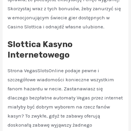
Skorzystaj wraz z tych bonusów, żeby zanurzyć się
w emocjonującym świecie gier dostępnych w
Casino Slottica i odnajdź własne ulubione.
Slottica Kasyno
Internetowego
Strona VegasSlotsOnline podaje pewne i
szczegółowe wiadomości konieczne wszystkim
fanom hazardu w necie. Zastanawiasz się
dlaczego bezpłatne automaty Vegas przez internet
miałyby być dobrym wyborem na rzecz fanów
kasyn? To zwykłe, gdyż te zabawy oferują
doskonałą zabawę wyjąwszy żadnego