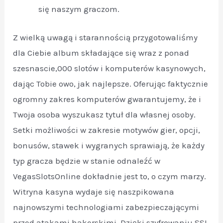
się naszym graczom.
Z wielką uwagą i starannością przygotowaliśmy
dla Ciebie album składające się wraz z ponad
szesnascie,000 slotów i komputerów kasynowych,
dając Tobie owo, jak najlepsze. Oferując faktycznie
ogromny zakres komputerów gwarantujemy, że i
Twoja osoba wyszukasz tytuł dla własnej osoby.
Setki możliwości w zakresie motywów gier, opcji,
bonusów, stawek i wygranych sprawiają, że każdy
typ gracza będzie w stanie odnaleźć w
VegasSlotsOnline dokładnie jest to, o czym marzy.
Witryna kasyna wydaje się naszpikowana
najnowszymi technologiami zabezpieczającymi
przed atakami hakerskimi. Dzięki szyfrowaniu SSL