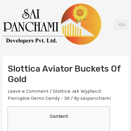
Skip
Post
to
navigation
content
Slottica Aviator Buckets Of
Gold
Leave a Comment
/
Slottica Jak Wypłacić
Pieniądze Demo Candy - 39
/ By
saipanchami
Content