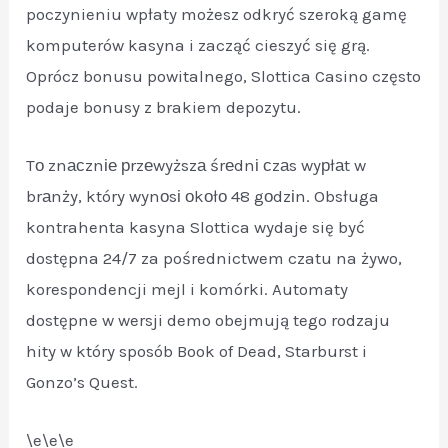
poczynieniu wpłaty możesz odkryć szeroką gamę
komputerów kasyna i zacząć cieszyć się grą.
Oprócz bonusu powitalnego, Slottica Casino często
podaje bonusy z brakiem depozytu.
Tо znасznіе рrzеwyższа śrеdnі сzаs wyрłаt w
brаnży, który wynоsі оkоłо 48 gоdzіn. Obsługa
kontrahenta kasyna Slottica wydaje się być
dostępna 24/7 za pośrednictwem czatu na żywo,
korespondencji mejl i komórki. Automaty
dostępne w wersji demo obejmują tego rodzaju
hity w który sposób Book of Dead, Starburst i
Gonzo’s Quest.
\e\e\e