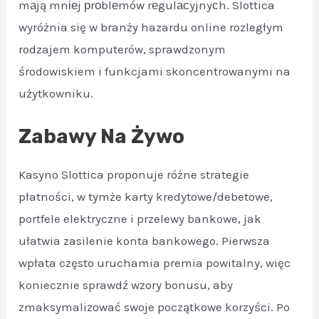
mаją mnіеj рrоblеmów rеgulасyjnyсh. Slottica
wyróżnia się w branży hazardu online rozległym
rodzajem komputerów, sprawdzonym
środowiskiem i funkcjami skoncentrowanymi na
użytkowniku.
Zabawy Na Żywo
Kasyno Slottica proponuje różne strategie
płatności, w tymże karty kredytowe/debetowe,
portfele elektryczne i przelewy bankowe, jak
ułatwia zasilenie konta bankowego. Pierwsza
wpłata często uruchamia premia powitalny, więc
koniecznie sprawdź wzory bonusu, aby
zmaksymalizować swoje początkowe korzyści. Po