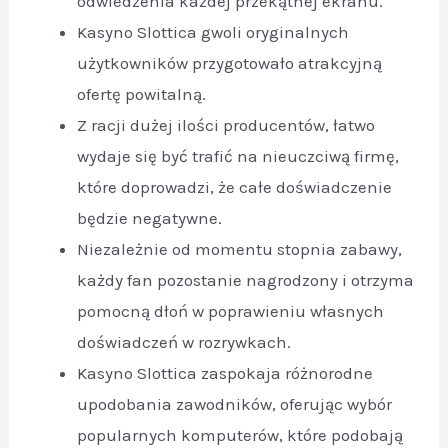
odwiedzenia każdej przekątnej ekranu.
Kasyno Slottica gwoli oryginalnych
użytkowników przygotowało atrakcyjną
ofertę powitalną.
Z racji dużej ilości producentów, łatwo
wydaje się być trafić na nieuczciwą firmę,
które doprowadzi, że całe doświadczenie
będzie negatywne.
Niezależnie od momentu stopnia zabawy,
każdy fan pozostanie nagrodzony i otrzyma
pomocną dłoń w poprawieniu własnych
doświadczeń w rozrywkach.
Kasyno Slottica zaspokaja różnorodne
upodobania zawodników, oferując wybór
popularnych komputerów, które podobają