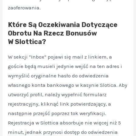
zaoferowania.
Które Są Oczekiwania Dotyczące
Obrotu Na Rzecz Bonusów
W Slottica?
W sekcji “Inbox” pojawi się mail z linkiem, a
goście będą musieli jedynie wejść na ten adres i
wymyślić oryginalne hasło do odwiedzenia
własnego konta bankowego w kasynie Slotica. Aby
utworzyć profil, należy wypełnić formularz
rejestracyjny, kliknąć link potwierdzający, a
następnie przejść poprzez tok weryfikacji.
Rejestracja w Slottica absorbuje nie więcej niż 5
minut, jednak przynosi dostęp do odwiedzenia