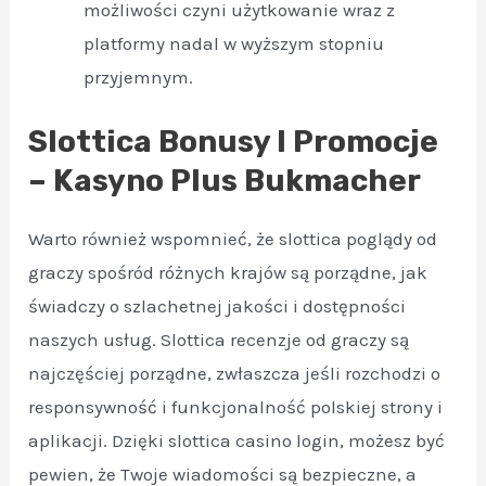
możliwości czyni użytkowanie wraz z
platformy nadal w wyższym stopniu
przyjemnym.
Slottica Bonusy I Promocje
– Kasyno Plus Bukmacher
Warto również wspomnieć, że slottica poglądy od
graczy spośród różnych krajów są porządne, jak
świadczy o szlachetnej jakości i dostępności
naszych usług. Slottica recenzje od graczy są
najczęściej porządne, zwłaszcza jeśli rozchodzi o
responsywność i funkcjonalność polskiej strony i
aplikacji. Dzięki slottica casino login, możesz być
pewien, że Twoje wiadomości są bezpieczne, a