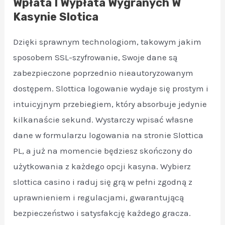
Wpłata I Wypłata Wygranych W
Kasynie Slotica
Dzięki sprawnym technologiom, takowym jakim
sposobem SSL-szyfrowanie, Swoje dane są
zabezpieczone poprzednio nieautoryzowanym
dostępem. Slottica logowanie wydaje się prostym i
intuicyjnym przebiegiem, który absorbuje jedynie
kilkanaście sekund. Wystarczy wpisać własne
dane w formularzu logowania na stronie Slottica
PL, a już na momencie będziesz skończony do
użytkowania z każdego opcji kasyna. Wybierz
slottica casino i raduj się grą w pełni zgodną z
uprawnieniem i regulacjami, gwarantującą
bezpieczeństwo i satysfakcję każdego gracza.