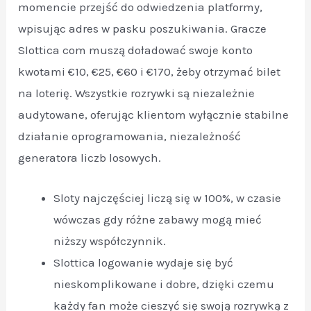
momencie przejść do odwiedzenia platformy,
wpisując adres w pasku poszukiwania. Gracze
Slottica com muszą doładować swoje konto
kwotami €10, €25, €60 i €170, żeby otrzymać bilet
na loterię. Wszystkie rozrywki są niezależnie
audytowane, oferując klientom wyłącznie stabilne
działanie oprogramowania, niezależność
generatora liczb losowych.
Sloty najczęściej liczą się w 100%, w czasie
wówczas gdy różne zabawy mogą mieć
niższy współczynnik.
Slottica logowanie wydaje się być
nieskomplikowane i dobre, dzięki czemu
każdy fan może cieszyć się swoją rozrywką z