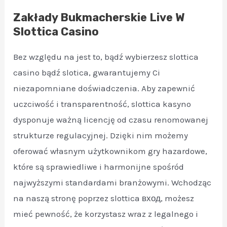
Zakłady Bukmacherskie Live W
Slottica Casino
Bez względu na jest to, bądź wybierzesz slottica
casino bądź slotica, gwarantujemy Ci
niezapomniane doświadczenia. Aby zapewnić
uczciwość i transparentność, slottica kasyno
dysponuje ważną licencję od czasu renomowanej
strukturze regulacyjnej. Dzięki nim możemy
oferować własnym użytkownikom gry hazardowe,
które są sprawiedliwe i harmonijne spośród
najwyższymi standardami branżowymi. Wchodząc
na naszą stronę poprzez slottica вход, możesz
mieć pewność, że korzystasz wraz z legalnego i