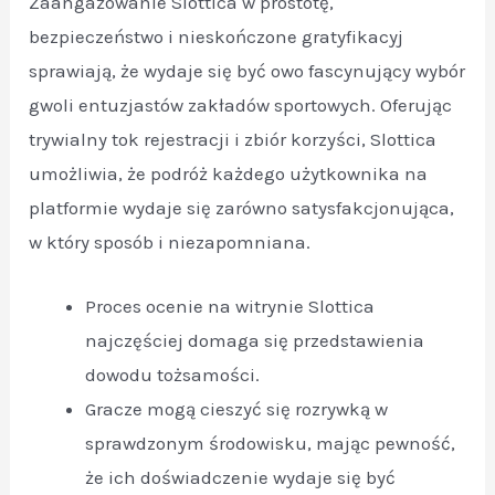
Zaangażowanie Slottica w prostotę,
bezpieczeństwo i nieskończone gratyfikacyj
sprawiają, że wydaje się być owo fascynujący wybór
gwoli entuzjastów zakładów sportowych. Oferując
trywialny tok rejestracji i zbiór korzyści, Slottica
umożliwia, że podróż każdego użytkownika na
platformie wydaje się zarówno satysfakcjonująca,
w który sposób i niezapomniana.
Proces ocenie na witrynie Slottica
najczęściej domaga się przedstawienia
dowodu tożsamości.
Gracze mogą cieszyć się rozrywką w
sprawdzonym środowisku, mając pewność,
że ich doświadczenie wydaje się być