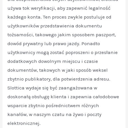
używa tok weryfikacji, aby zapewnić legalność
każdego konta. Ten proces zwykle postuluje od
użytkowników przedstawienia dokumentu
tożsamości, takowego jakim sposobem paszport,
dowód prywatny lub prawo jazdy. Ponadto
użytkownicy mogą zostać poproszeni o przesłanie
dodatkowych dowolnym miejscu i czasie
dokumentów, takowych w jaki sposób weksel
zbytnio publikatory, dla potwierdzenia adresu.
Slottica wydaje się być zaangażowana w
doskonałą obsługę klienta i zapewnia całodobowe
wsparcie zbytnio pośrednictwem różnych
kanałów, w naszym czatu na żywo i poczty
elektronicznej.