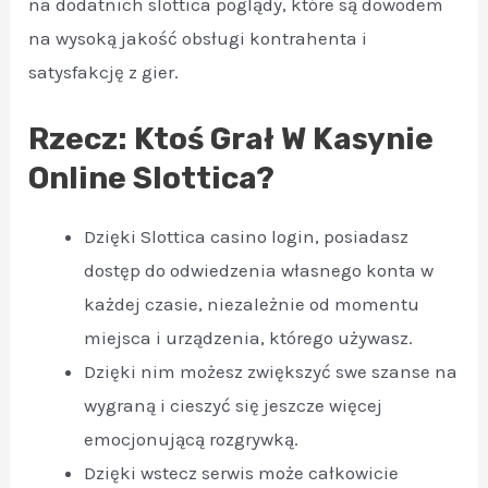
na dodatnich slottica poglądy, które są dowodem
na wysoką jakość obsługi kontrahenta i
satysfakcję z gier.
Rzecz: Ktoś Grał W Kasynie
Online Slottica?
Dzięki Slottica casino login, posiadasz
dostęp do odwiedzenia własnego konta w
każdej czasie, niezależnie od momentu
miejsca i urządzenia, którego używasz.
Dzięki nim możesz zwiększyć swe szanse na
wygraną i cieszyć się jeszcze więcej
emocjonującą rozgrywką.
Dzięki wstecz serwis może całkowicie