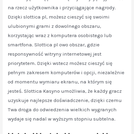
na rzecz użytkownika i przyciągające nagrody.
Dzięki slottica pl, możesz cieszyć się swoimi
ulubionymi grami z dowolnego obszaru,
korzystając wraz z komputera osobistego lub
smartfona. Slottica pl owo obszar, gdzie
responsywność witryny internetowej jest
priorytetem. Dzięki wstecz możesz cieszyć się
pełnym zakresem komputerów i opcji, niezależnie
od momentu wymiaru ekranu, na którym się
jesteś. Slottica Kasyno umożliwia, że każdy gracz
uzyskuje najlepsze doświadczenie, dzięki czemu
Twa droga do odwiedzenia wielkich wygranych
wydaje się nadal w wyższym stopniu subtelna.