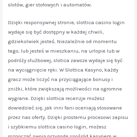
slotów, gier stołowych i automatów.
Dzięki responsywnej stronie, slottica casino login
wydaje się być dostępny w każdej chwili,
gdziekolwiek jesteś. Niezależnie od momentu
tego, lub jesteś w mieszkaniu, na urlopie lub w
podróży służbowej, slotica zawsze wydaje się być
na wyciągnięcie ręki. W Slottica Kasyno, każdy
gracz może liczyć na przyciągające bonusy i
zniżki, które zwiększają możliwości na ogromne
wygrane. Dzięki slottica recenzje możesz
dowiedzieć się, jak inni fani oceniają stosowane
przez nas oferty. Dzięki prostemu procesowi zapisu
i szybkiemu slottica casino login, możesz
rozpocząć swoją przygodę spośród kasynem w