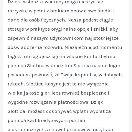
Dzięki wstecz zawodnicy mogą cieszyć się
rozrywką w pełni z brakiem obaw o swe środki i
dane dla osób fizycznych. Nasza podest ciągle
stosuje w praktyce oryginalne opcje i zniżki, aby
zapewnić naszym użytkownikom najistotniejsze
doświadczenia rozrywki. Niezależnie od momentu
tegoż, lub logujesz się na własne konto zbytnio
pomocą Slottica wchodz lub Slottica casino login,
posiadasz pewność, że Twoje kapitał są w dobrych
rękach. Slottica kasyno jest to nie wyłącznie
wielka jakość gier, lecz również bezpieczne i
wygodne rozwiązania płatnościowe. Dzięki
Slottica, możesz dokonywać wpłat i wypłat za
pomocą kart kredytowych, portfeli
elektronicznych, a nawet przelewów instytucji