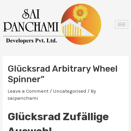
Skip
Post
to
navigation
content
Glücksrad Arbitrary Wheel
Spinner”
Leave a Comment
/
Uncategorised
/ By
saipanchami
Glücksrad Zufällige