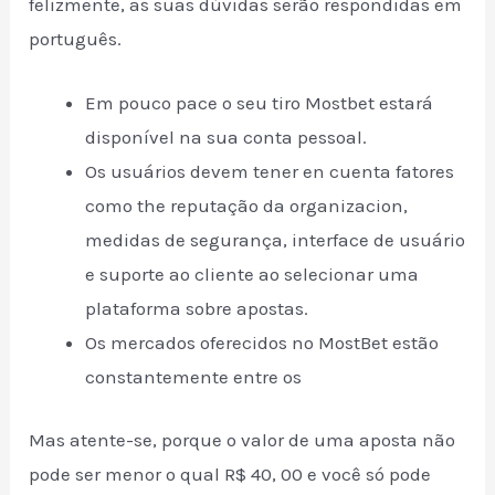
felizmente, as suas dúvidas serão respondidas em
português.
Em pouco pace o seu tiro Mostbet estará
disponível na sua conta pessoal.
Os usuários devem tener en cuenta fatores
como the reputação da organizacion,
medidas de segurança, interface de usuário
e suporte ao cliente ao selecionar uma
plataforma sobre apostas.
Os mercados oferecidos no MostBet estão
constantemente entre os
Mas atente-se, porque o valor de uma aposta não
pode ser menor o qual R$ 40, 00 e você só pode