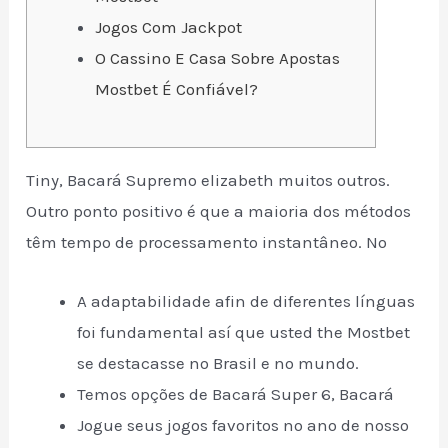
Jogos Com Jackpot
O Cassino E Casa Sobre Apostas
Mostbet É Confiável?
Tiny, Bacará Supremo elizabeth muitos outros.
Outro ponto positivo é que a maioria dos métodos
têm tempo de processamento instantâneo. No
A adaptabilidade afin de diferentes línguas
foi fundamental así que usted the Mostbet
se destacasse no Brasil e no mundo.
Temos opções de Bacará Super 6, Bacará
Jogue seus jogos favoritos no ano de nosso