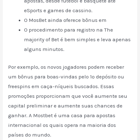
apostas, desde futebol e basquete até
eSports e games de cassino.
O MosBet ainda oferece bônus em
O procedimento para registro na The
majority of Bet é bem simples e leva apenas
alguns minutos.
Por exemplo, os novos jogadores podem receber
um bônus para boas-vindas pelo 1º depósito ou
freespins em caça-níqueis buscados. Essas
promoções proporcionam que você aumente seu
capital preliminar e aumente suas chances de
ganhar. A Mostbet é uma casa para apostas
internacional os quais opera na maioria dos
países do mundo.