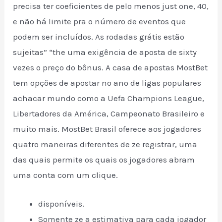
precisa ter coeficientes de pelo menos just one, 40,
e não há limite pra o número de eventos que
podem ser incluídos. As rodadas grátis estão
sujeitas” “the uma exigência de aposta de sixty
vezes o preço do bônus. A casa de apostas MostBet
tem opções de apostar no ano de ligas populares
achacar mundo como a Uefa Champions League,
Libertadores da América, Campeonato Brasileiro e
muito mais. MostBet Brasil oferece aos jogadores
quatro maneiras diferentes de ze registrar, uma
das quais permite os quais os jogadores abram
uma conta com um clique.
disponíveis.
Somente ze a estimativa para cada jogador