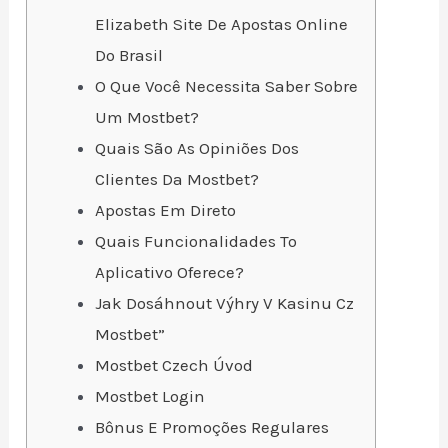
Elizabeth Site De Apostas Online
Do Brasil
O Que Você Necessita Saber Sobre
Um Mostbet?
Quais São As Opiniões Dos
Clientes Da Mostbet?
Apostas Em Direto
Quais Funcionalidades To
Aplicativo Oferece?
Jak Dosáhnout Výhry V Kasinu Cz
Mostbet”
Mostbet Czech Úvod
Mostbet Login
Bônus E Promoções Regulares