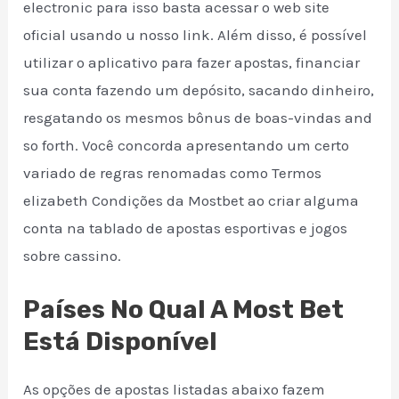
electronic para isso basta acessar o web site
oficial usando u nosso link. Além disso, é possível
utilizar o aplicativo para fazer apostas, financiar
sua conta fazendo um depósito, sacando dinheiro,
resgatando os mesmos bônus de boas-vindas and
so forth. Você concorda apresentando um certo
variado de regras renomadas como Termos
elizabeth Condições da Mostbet ao criar alguma
conta na tablado de apostas esportivas e jogos
sobre cassino.
Países No Qual A Most Bet
Está Disponível
As opções de apostas listadas abaixo fazem