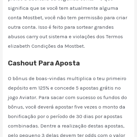
significa que se você tem atualmente alguma
conta Mostbet, você não tem permissão para criar
outra conta. Isso é feito para sortear grandes
abusos carry out sistema e violações dos Termos
elizabeth Condições da Mostbet.
Cashout Para Aposta
O bônus de boas-vindas multiplica o teu primeiro
depósito em 125% e concede 5 apostas grátis no
jogo Aviator. Para sacar com sucesso os fundos do
bônus, você deverá apostar five vezes o monto da
bonificação por o período de 30 dias por apostas
combinadas. Dentre a realização destas apostas,
pelo pequeno 3 delas devem ter odds com o valor