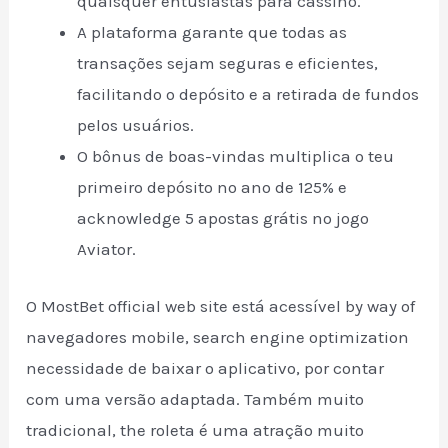
quaisquer entusiastas para cassino.
A plataforma garante que todas as
transações sejam seguras e eficientes,
facilitando o depósito e a retirada de fundos
pelos usuários.
O bônus de boas-vindas multiplica o teu
primeiro depósito no ano de 125% e
acknowledge 5 apostas grátis no jogo
Aviator.
O MostBet official web site está acessível by way of
navegadores mobile, search engine optimization
necessidade de baixar o aplicativo, por contar
com uma versão adaptada. Também muito
tradicional, the roleta é uma atração muito