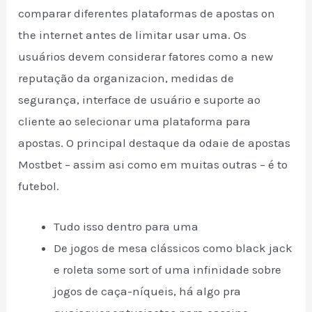
comparar diferentes plataformas de apostas on
the internet antes de limitar usar uma. Os
usuários devem considerar fatores como a new
reputação da organizacion, medidas de
segurança, interface de usuário e suporte ao
cliente ao selecionar uma plataforma para
apostas. O principal destaque da odaie de apostas
Mostbet – assim asi como em muitas outras – é to
futebol.
Tudo isso dentro para uma
De jogos de mesa clássicos como black jack
e roleta some sort of uma infinidade sobre
jogos de caça-níqueis, há algo pra