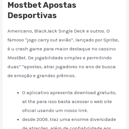
Mostbet Apostas
Desportivas
Americano, BlackJack Single Deck e outros. O
famoso “jogo carry out avião”, lançado por Spribe,
é u crash game para maior destaque no cassino
MostBet. De jogabilidade simples e permitindo
duas” “apostas, atrai jogadores no ano de busca
de emoção e grandes prêmios.
O aplicativo apresenta download gratuito,
at the para isso basta acessar o web site
oficial usando um nosso link.
desde 2009, traz uma enorme diversidade
de atrações, além de confiabilidade aos