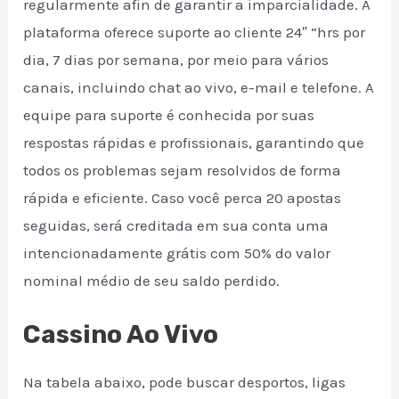
regularmente afin de garantir a imparcialidade. A
plataforma oferece suporte ao cliente 24″ “hrs por
dia, 7 dias por semana, por meio para vários
canais, incluindo chat ao vivo, e-mail e telefone. A
equipe para suporte é conhecida por suas
respostas rápidas e profissionais, garantindo que
todos os problemas sejam resolvidos de forma
rápida e eficiente. Caso você perca 20 apostas
seguidas, será creditada em sua conta uma
intencionadamente grátis com 50% do valor
nominal médio de seu saldo perdido.
Cassino Ao Vivo
Na tabela abaixo, pode buscar desportos, ligas