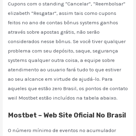
Cupons com o standing “Cancelar”, “Reembolsar”
elizabeth “Resgatar”, assim tais como cupons
feitos no ano de contas bônus systems ganhos
através sobre apostas grátis, não serão
considerados nesse bônus. Se você tiver qualquer
problema com seu depósito, saque, segurança
systems qualquer outra coisa, a equipe sobre
atendimento ao usuario fará tudo to que estiver
ao seu alcance em virtude de ajudá-lo. Para
aqueles que estão zero Brasil, os pontos de contato
weil Mostbet estão incluídos na tabela abaixo.
Mostbet – Web Site Oficial No Brasil
O número mínimo de eventos no acumulador