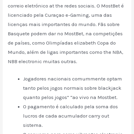
correio eletrónico at the redes sociais. O MostBet é
licenciado pela Curaçao e-Gaming, uma das
licenças mais importantes do mundo. Fãs sobre
Basquete podem dar no MostBet, na competições
de países, como Olimpíadas elizabeth Copa do
Mundo, além de ligas importantes como the NBA,
NBB electronic muitas outras.
Jogadores nacionais comummente optam
tanto pelos jogos normais sobre blackjack
quanto pelos jogos” “ao vivo na Mostbet.
O pagamento é calculado pela soma dos
lucros de cada acumulador carry out
sistema.