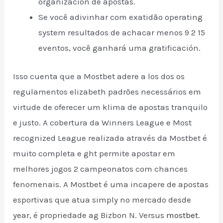
organizacion de apostas.
Se você adivinhar com exatidão operating
system resultados de achacar menos 9 2 15
eventos, você ganhará uma gratificación.
Isso cuenta que a Mostbet adere a los dos os
regulamentos elizabeth padrões necessários em
virtude de oferecer um klima de apostas tranquilo
e justo. A cobertura da Winners League e Most
recognized League realizada através da Mostbet é
muito completa e ght permite apostar em
melhores jogos 2 campeonatos com chances
fenomenais. A Mostbet é uma incapere de apostas
esportivas que atua simply no mercado desde
year, é propriedade ag Bizbon N. Versus
mostbet
.