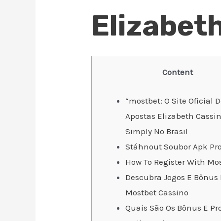
Elizabet
Content
“mostbet: O Site Oficial 
Apostas Elizabeth Cassi
Simply No Brasil
Stáhnout Soubor Apk Pr
How To Register With Mo
Descubra Jogos E Bônus
Mostbet Cassino
Quais São Os Bônus E P