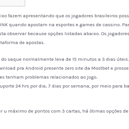
aixo fazem apresentando que os jogadores brasileiros pos
K quando apostam na esportes e games de cassino. Par
sta observar because opções listadas abaixo. Os jogadores
taforma de apostas.
do saque normalmente leva de 15 minutos a 3 dias úteis
ownload pra Android presente zero site da Mostbet e pross
res tenham problemas relacionados ao jogo.
uporte 24 hrs por dia, 7 dias por semana, por meio para ba
er u máximo de pontos com 3 cartas, há ótimas opções de
á