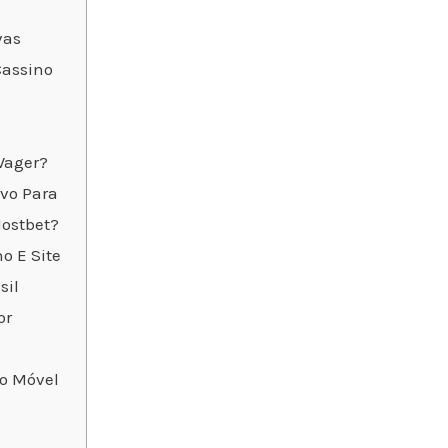
vas
Cassino
Wager?
ivo Para
Mostbet?
o E Site
sil
or
vo Móvel