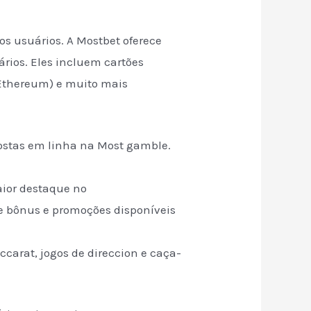
os usuários. A Mostbet oferece
rios. Eles incluem cartões
n, Ethereum) e muito mais
apostas em linha na Most gamble.
aior destaque no
e bônus e promoções disponíveis
carat, jogos de direccion e caça-