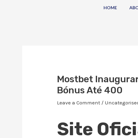
Skip
Post
HOME
AB
to
navigation
content
Mostbet Inaugurar
Bónus Até 400
Leave a Comment
/
Uncategorise
Site Ofic