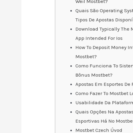
Weil Mostbet?
Quais São Operating Sy
Tipos De Apostas Disponí
Download Typically The 
App Intended For Ios
How To Deposit Money In
Mostbet?
Como Funciona To Siste
Bônus Mostbet?
Apostas Em Esportes De 
Como Fazer To Mostbet L
Usabilidade Da Platafor
Quais Opções Na Aposta
Esportivas Há No Mostbe
Mostbet Czech Úvod