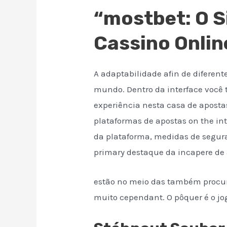
“mostbet: O S
Cassino Onlin
A adaptabilidade afin de diferent
mundo. Dentro da interface você 
experiência nesta casa de aposta
plataformas de apostas on the in
da plataforma, medidas de segura
primary destaque da incapere de 
estão no meio das também procur
muito cependant. O pôquer é o jo