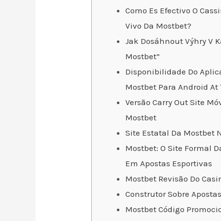
Como Es Efectivo O Cass
Vivo Da Mostbet?
Jak Dosáhnout Výhry V K
Mostbet”
Disponibilidade Do Aplic
Mostbet Para Android At 
Versão Carry Out Site Mó
Mostbet
Site Estatal Da Mostbet N
Mostbet: O Site Formal D
Em Apostas Esportivas
Mostbet Revisão Do Casi
Construtor Sobre Aposta
Mostbet Código Promoci