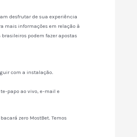
sam desfrutar de sua experiência
a mais informações em relação à
 brasileiros podem fazer apostas
.
eguir com a instalação.
te-papo ao vivo, e-mail e
 bacará zero MostBet. Temos