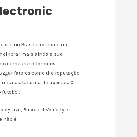
lectronic
asse no Brasil electronic no
 melhorar mais ainda a sua
nic comparar diferentes
juzgar fatores como the reputação
er uma plataforma de apostas. O
 futebol.
y Live, Baccarat Velocity e
e não é