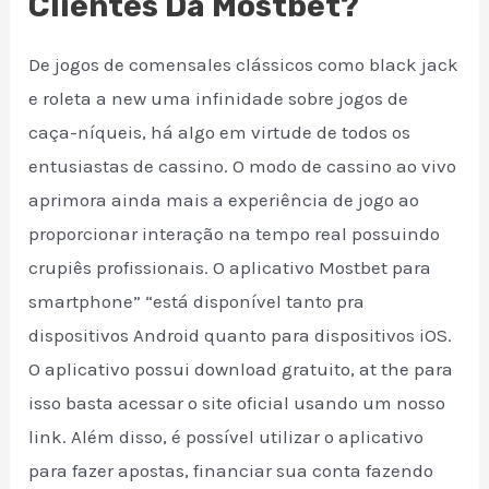
Clientes Da Mostbet?
De jogos de comensales clássicos como black jack
e roleta a new uma infinidade sobre jogos de
caça-níqueis, há algo em virtude de todos os
entusiastas de cassino. O modo de cassino ao vivo
aprimora ainda mais a experiência de jogo ao
proporcionar interação na tempo real possuindo
crupiês profissionais. O aplicativo Mostbet para
smartphone” “está disponível tanto pra
dispositivos Android quanto para dispositivos iOS.
O aplicativo possui download gratuito, at the para
isso basta acessar o site oficial usando um nosso
link. Além disso, é possível utilizar o aplicativo
para fazer apostas, financiar sua conta fazendo