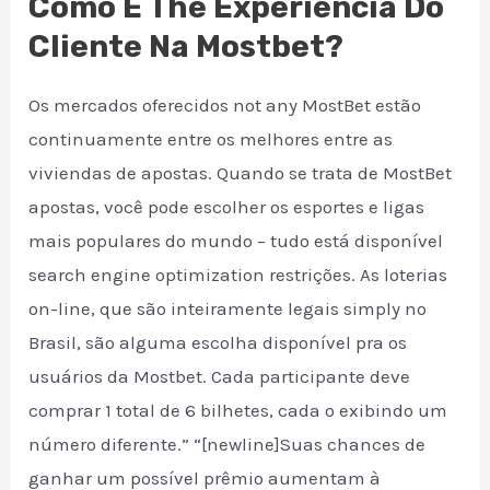
Como É The Experiência Do
Cliente Na Mostbet?
Os mercados oferecidos not any MostBet estão
continuamente entre os melhores entre as
viviendas de apostas. Quando se trata de MostBet
apostas, você pode escolher os esportes e ligas
mais populares do mundo – tudo está disponível
search engine optimization restrições. As loterias
on-line, que são inteiramente legais simply no
Brasil, são alguma escolha disponível pra os
usuários da Mostbet. Cada participante deve
comprar 1 total de 6 bilhetes, cada o exibindo um
número diferente.” “[newline]Suas chances de
ganhar um possível prêmio aumentam à