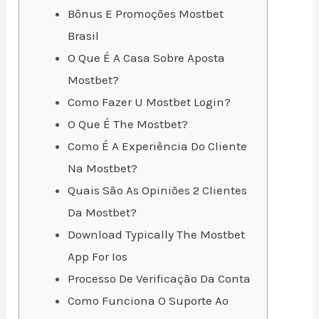
Bônus E Promoções Mostbet
Brasil
O Que É A Casa Sobre Aposta
Mostbet?
Como Fazer U Mostbet Login?
O Que É The Mostbet?
Como É A Experiência Do Cliente
Na Mostbet?
Quais São As Opiniões 2 Clientes
Da Mostbet?
Download Typically The Mostbet
App For Ios
Processo De Verificação Da Conta
Como Funciona O Suporte Ao