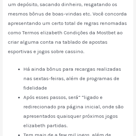
um depósito, sacando dinheiro, resgatando os
mesmos bônus de boas-vindas etc. Você concorda
apresentando um certo total de regras renomadas
como Termos elizabeth Condições da Mostbet ao
criar alguma conta na tablado de apostas
esportivas e jogos sobre cassino.
Há ainda bônus para recargas realizadas
nas sextas-feiras, além de programas de
fidelidade
Após esses passos, será” “ligado e
redirecionado pra página inicial, onde são
apresentados quaisquer próximos jogos
elizabeth partidas.
Tem mais de a few mil jogos, além de