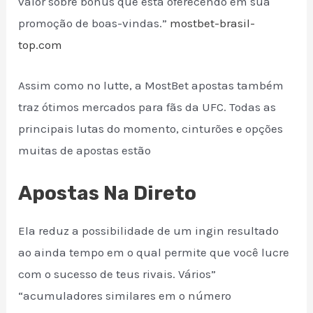
valor sobre bônus que está oferecendo em sua
promoção de boas-vindas.”
mostbet-brasil-
top.com
Assim como no lutte, a MostBet apostas também
traz ótimos mercados para fãs da UFC. Todas as
principais lutas do momento, cinturões e opções
muitas de apostas estão
Apostas Na Direto
Ela reduz a possibilidade de um ingin resultado
ao ainda tempo em o qual permite que você lucre
com o sucesso de teus rivais. Vários”
“acumuladores similares em o número