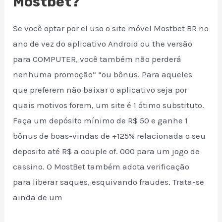
Mostbet?
Se você optar por el uso o site móvel Mostbet BR no
ano de vez do aplicativo Android ou the versão
para COMPUTER, você também não perderá
nenhuma promoção” “ou bônus. Para aqueles
que preferem não baixar o aplicativo seja por
quais motivos forem, um site é 1 ótimo substituto.
Faça um depósito mínimo de R$ 50 e ganhe 1
bônus de boas-vindas de +125% relacionada o seu
deposito até R$ a couple of. 000 para um jogo de
cassino. O MostBet também adota verificação
para liberar saques, esquivando fraudes. Trata-se
ainda de um