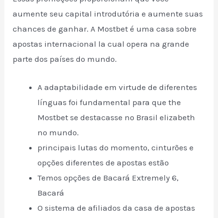
aumente seu capital introdutória e aumente suas
chances de ganhar. A Mostbet é uma casa sobre
apostas internacional la cual opera na grande
parte dos países do mundo.
A adaptabilidade em virtude de diferentes
línguas foi fundamental para que the
Mostbet se destacasse no Brasil elizabeth
no mundo.
principais lutas do momento, cinturões e
opções diferentes de apostas estão
Temos opções de Bacará Extremely 6,
Bacará
O sistema de afiliados da casa de apostas