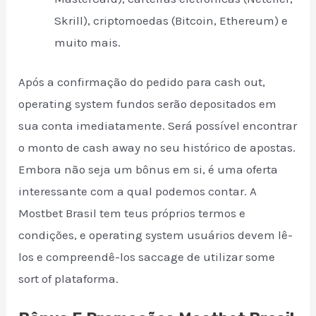
Skrill), criptomoedas (Bitcoin, Ethereum) e
muito mais.
Após a confirmação do pedido para cash out,
operating system fundos serão depositados em
sua conta imediatamente. Será possível encontrar
o monto de cash away no seu histórico de apostas.
Embora não seja um bônus em si, é uma oferta
interessante com a qual podemos contar. A
Mostbet Brasil tem teus próprios termos e
condições, e operating system usuários devem lê-
los e compreendê-los saccage de utilizar some
sort of plataforma.