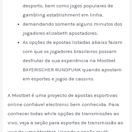
desporto, bem como jogos populares de
gambling establishment em linha.
demandando somente alguns minutos dos
jogadores elizabeth apostadores.
As opções de apostas listadas abaixo fazem
com que os jogadores brasileiros possam
desfrutar de sua experiência na Mostbet
BAYERISCHER RUNDFUNK quando apostam
em esportes e jogos de cassino.
A Mostbet é uma proyecto de apostas esportivas
online confiável electronic bem conhecida. Para
conhecer todas while opções de transmissões ao
vivo, veja a seção para esportes de transmissão ao
vivo de uma Mostbet. Usando a opção multi-