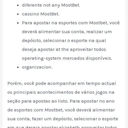
diferente not any MostBet.
cassino MostBet.
Para apostar na esportes com Mostbet, você
deverá alimentar sua conta, realizar um
depósito, selecionar o esporte na qual
deseja apostar at the aproveitar todos
operating-system mercados disponíveis.
organizacion.
Porém, você pode acompanhar em tempo actual
os principais acontecimentos de vários jogos na
seção para apostas ao listo. Para apostar no ano
de esportes com Mostbet, você deverá alimentar
sua conta, fazer um depósito, selecionar o esporte
em que deseja apostar elizabeth aproveitar todos