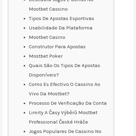
Mostbet Cassino
Tipos De Apostas Esportivas
Usabilidade Da Plataforma
Mostbet Casino
Construtor Para Apostas
Mostbet Poker
Quais São Os Tipos De Apostas
Disponíveis?
Como Es Efectivo O Cassino Ao
Vivo Da Mostbet?
Processo De Verificação Da Conta
Limity A Časy Výběrů Mostbet
Professional České Hráče
Jogos Populares De Cassino No