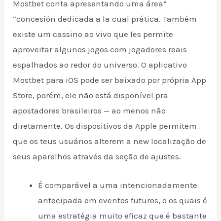
Mostbet conta apresentando uma área”
“concesión dedicada a la cual prática. Também
existe um cassino ao vivo que les permite
aproveitar algunos jogos com jogadores reais
espalhados ao redor do universo. O aplicativo
Mostbet para iOS pode ser baixado por própria App
Store, porém, ele não está disponível pra
apostadores brasileiros — ao menos não
diretamente. Os dispositivos da Apple permitem
que os teus usuários alterem a new localização de
seus aparelhos através da seção de ajustes.
É comparável a uma intencionadamente
antecipada em eventos futuros, o os quais é
uma estratégia muito eficaz que é bastante