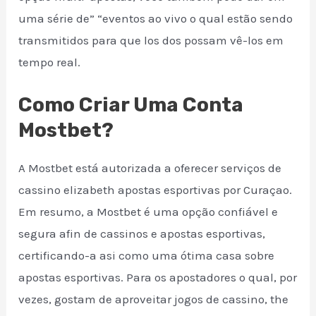
uma série de” “eventos ao vivo o qual estão sendo
transmitidos para que los dos possam vê-los em
tempo real.
Como Criar Uma Conta
Mostbet?
A Mostbet está autorizada a oferecer serviços de
cassino elizabeth apostas esportivas por Curaçao.
Em resumo, a Mostbet é uma opção confiável e
segura afin de cassinos e apostas esportivas,
certificando-a asi como uma ótima casa sobre
apostas esportivas. Para os apostadores o qual, por
vezes, gostam de aproveitar jogos de cassino, the