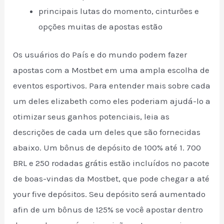
principais lutas do momento, cinturões e
opções muitas de apostas estão
Os usuários do País e do mundo podem fazer
apostas com a Mostbet em uma ampla escolha de
eventos esportivos. Para entender mais sobre cada
um deles elizabeth como eles poderiam ajudá-lo a
otimizar seus ganhos potenciais, leia as
descrições de cada um deles que são fornecidas
abaixo. Um bônus de depósito de 100% até 1. 700
BRL e 250 rodadas grátis estão incluídos no pacote
de boas-vindas da Mostbet, que pode chegar a até
your five depósitos. Seu depósito será aumentado
afin de um bônus de 125% se você apostar dentro