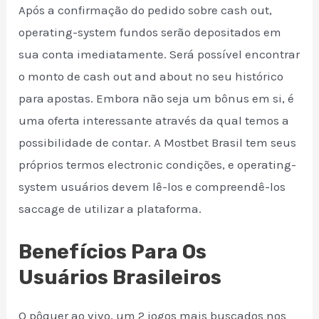
Após a confirmação do pedido sobre cash out,
operating-system fundos serão depositados em
sua conta imediatamente. Será possível encontrar
o monto de cash out and about no seu histórico
para apostas. Embora não seja um bônus em si, é
uma oferta interessante através da qual temos a
possibilidade de contar. A Mostbet Brasil tem seus
próprios termos electronic condições, e operating-
system usuários devem lê-los e compreendê-los
saccage de utilizar a plataforma.
Benefícios Para Os
Usuários Brasileiros
O pôquer ao vivo, um 2 jogos mais buscados nos