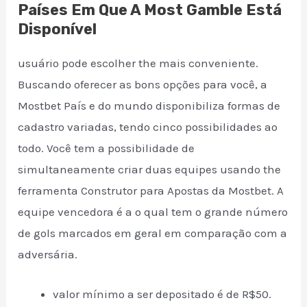
Países Em Que A Most Gamble Está
Disponível
usuário pode escolher the mais conveniente.
Buscando oferecer as bons opções para você, a
Mostbet País e do mundo disponibiliza formas de
cadastro variadas, tendo cinco possibilidades ao
todo. Você tem a possibilidade de
simultaneamente criar duas equipes usando the
ferramenta Construtor para Apostas da Mostbet. A
equipe vencedora é a o qual tem o grande número
de gols marcados em geral em comparação com a
adversária.
valor mínimo a ser depositado é de R$50.