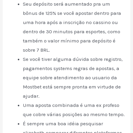
Seu depósito será aumentado pra um
bônus de 125% se você apostar dentro para
uma hora após a inscrição no cassino ou
dentro de 30 minutos para esportes, como
também o valor mínimo para depósito é
sobre 7 BRL.
Se você tiver alguma dúvida sobre registro,
pagamentos systems regras de apostas, a
equipe sobre atendimento ao usuario da
Mostbet está sempre pronta em virtude de
ajudar.
Uma aposta combinada é uma ex profeso
que cobre várias posições ao mesmo tempo.
É sempre uma boa idéia pesquisar
elizabeth comparar diferentes plataformas