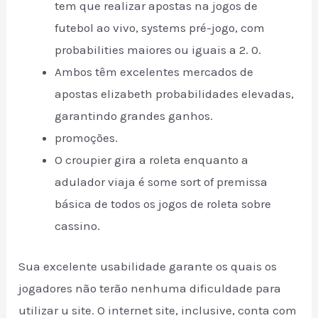
tem que realizar apostas na jogos de
futebol ao vivo, systems pré-jogo, com
probabilities maiores ou iguais a 2. 0.
Ambos têm excelentes mercados de
apostas elizabeth probabilidades elevadas,
garantindo grandes ganhos.
promoções.
O croupier gira a roleta enquanto a
adulador viaja é some sort of premissa
básica de todos os jogos de roleta sobre
cassino.
Sua excelente usabilidade garante os quais os
jogadores não terão nenhuma dificuldade para
utilizar u site. O internet site, inclusive, conta com