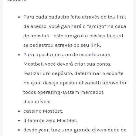
Para cada cadastro feito através do teu link
de acesso, você ganhará o “amigo” na casa
de apostas – este amigo é a pessoa la cual
se cadastrou através do seu link.
Para apostar no ano de esportes com
Mostbet, você deverá criar sua conta,
realizar um depósito, determinar o esporte
na qual deseja apostar elizabeth aproveitar
todos operating-system mercados
disponíveis.
cassino MostBet.
diferente zero MostBet.
desde year, traz uma grande diversidade de