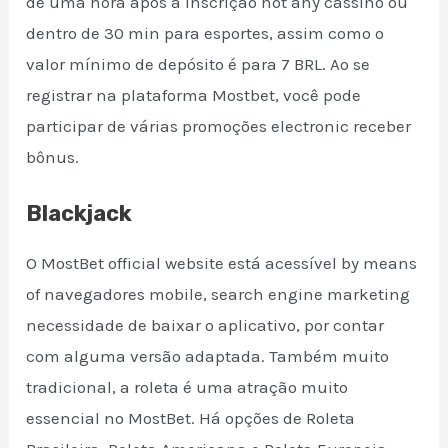
de uma hora após a inscrição not any cassino ou
dentro de 30 min para esportes, assim como o
valor mínimo de depósito é para 7 BRL. Ao se
registrar na plataforma Mostbet, você pode
participar de várias promoções electronic receber
bônus.
Blackjack
O MostBet official website está acessível by means
of navegadores mobile, search engine marketing
necessidade de baixar o aplicativo, por contar
com alguma versão adaptada. Também muito
tradicional, a roleta é uma atração muito
essencial no MostBet. Há opções de Roleta