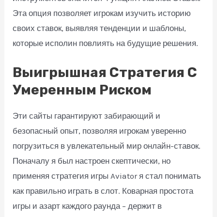
Эта опция позволяет игрокам изучить историю
своих ставок, выявляя тенденции и шаблоны,
которые исполин повлиять на будущие решения.
Выигрышная Стратегия С
Умеренным Риском
Эти сайты гарантируют забирающий и
безопасный опыт, позволяя игрокам уверенно
погрузиться в увлекательный мир онлайн-ставок.
Поначалу я был настроен скептически, но
применяя стратегия игры Aviator я стал понимать
как правильно играть в слот. Коварная простота
игры и азарт каждого раунда – держит в