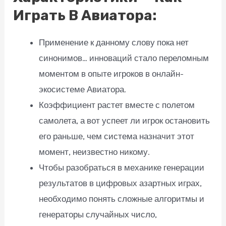
Играть В Авиатора:
Применение к данному слову пока нет
синонимов… инноваций стало переломным
моментом в опыте игроков в онлайн-
экосистеме Авиатора.
Коэффициент растет вместе с полетом
самолета, а вот успеет ли игрок остановить
его раньше, чем система назначит этот
момент, неизвестно никому.
Чтобы разобраться в механике генерации
результатов в цифровых азартных играх,
необходимо понять сложные алгоритмы и
генераторы случайных число,