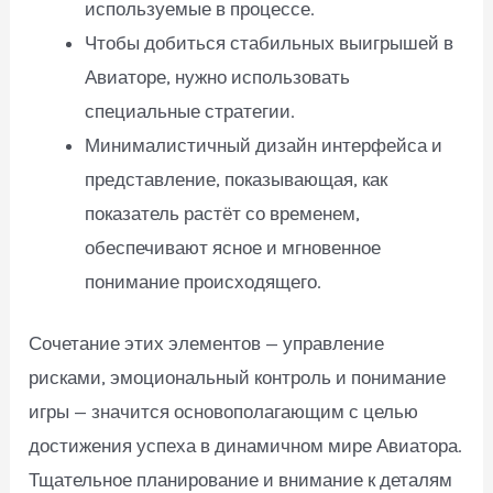
используемые в процессе.
Чтобы добиться стабильных выигрышей в
Авиаторе, нужно использовать
специальные стратегии.
Минималистичный дизайн интерфейса и
представление, показывающая, как
показатель растёт со временем,
обеспечивают ясное и мгновенное
понимание происходящего.
Сочетание этих элементов — управление
рисками, эмоциональный контроль и понимание
игры — значится основополагающим с целью
достижения успеха в динамичном мире Авиатора.
Тщательное планирование и внимание к деталям