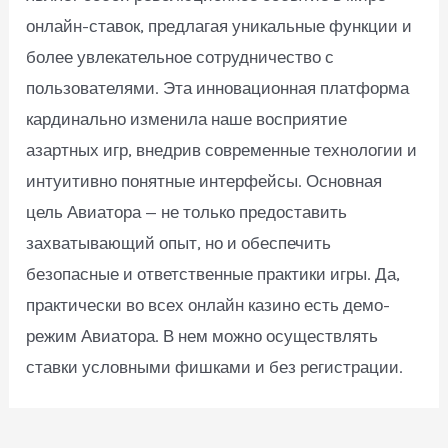
онлайн-ставок, предлагая уникальные функции и
более увлекательное сотрудничество с
пользователями. Эта инновационная платформа
кардинально изменила наше восприятие
азартных игр, внедрив современные технологии и
интуитивно понятные интерфейсы. Основная
цель Авиатора — не только предоставить
захватывающий опыт, но и обеспечить
безопасные и ответственные практики игры. Да,
практически во всех онлайн казино есть демо-
режим Авиатора. В нем можно осуществлять
ставки условными фишками и без регистрации.