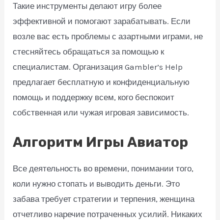
Такие инструменты делают игру более
эффективной и помогают зарабатывать. Если
возле вас есть проблемы с азартными играми, не
стесняйтесь обращаться за помощью к
специалистам. Организация Gambler’s Help
предлагает бесплатную и конфиденциальную
помощь и поддержку всем, кого беспокоит
собственная или чужая игровая зависимость.
Алгоритм Игры Авиатор
Все деятельность во времени, понимании того,
коли нужно стопать и выводить деньги. Это
забава требует стратегии и терпения, женщина
отчетливо наречие потраченных усилий. Никаких