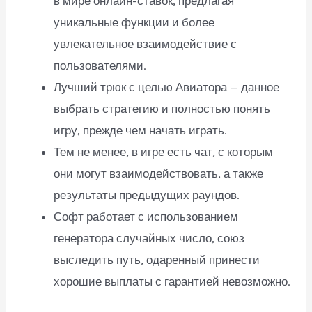
в мире онлайн-ставок, предлагая
уникальные функции и более
увлекательное взаимодействие с
пользователями.
Лучший трюк с целью Авиатора — данное
выбрать стратегию и полностью понять
игру, прежде чем начать играть.
Тем не менее, в игре есть чат, с которым
они могут взаимодействовать, а также
результаты предыдущих раундов.
Софт работает с использованием
генератора случайных число, союз
выследить путь, одаренный принести
хорошие выплаты с гарантией невозможно.