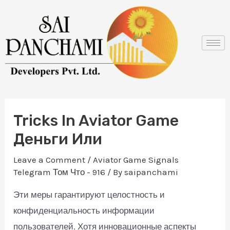
Skip
Post
to
navigation
content
Tricks In Aviator Game
Деньги Или
Leave a Comment
/
Aviator Game Signals
Telegram Том Что - 916
/ By
saipanchami
Эти меры гарантируют целостность и
конфиденциальность информации
пользователей. Хотя инновационные аспекты