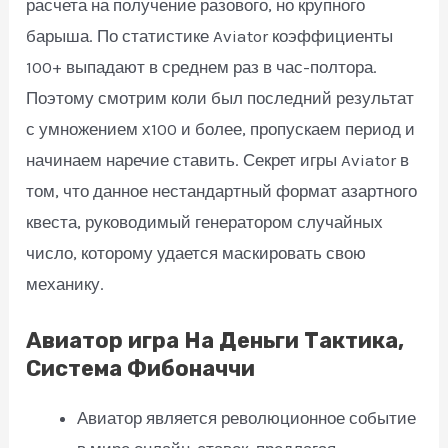
расчета на получение разового, но крупного
барыша. По статистике Aviator коэффициенты
100+ выпадают в среднем раз в час-полтора.
Поэтому смотрим коли был последний результат
с умножением х100 и более, пропускаем период и
начинаем наречие ставить. Секрет игры Aviator в
том, что данное нестандартный формат азартного
квеста, руководимый генератором случайных
число, которому удается маскировать свою
механику.
Авиатор игра На Деньги Тактика,
Система Фибоначчи
Авиатор является революционное событие