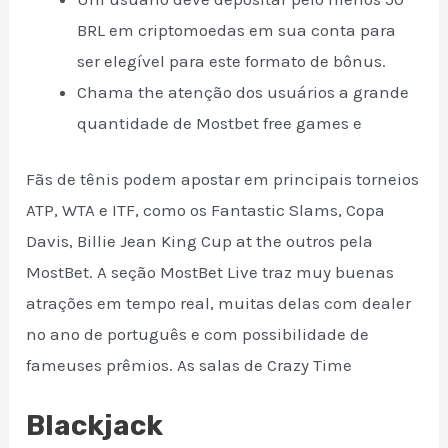
BRL em criptomoedas em sua conta para
ser elegível para este formato de bônus.
Chama the atenção dos usuários a grande
quantidade de Mostbet free games e
Fãs de tênis podem apostar em principais torneios
ATP, WTA e ITF, como os Fantastic Slams, Copa
Davis, Billie Jean King Cup at the outros pela
MostBet. A seção MostBet Live traz muy buenas
atrações em tempo real, muitas delas com dealer
no ano de português e com possibilidade de
fameuses prêmios. As salas de Crazy Time
Blackjack