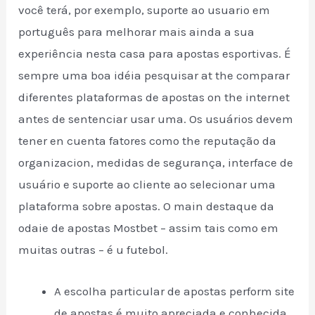
você terá, por exemplo, suporte ao usuario em
português para melhorar mais ainda a sua
experiência nesta casa para apostas esportivas. É
sempre uma boa idéia pesquisar at the comparar
diferentes plataformas de apostas on the internet
antes de sentenciar usar uma. Os usuários devem
tener en cuenta fatores como the reputação da
organizacion, medidas de segurança, interface de
usuário e suporte ao cliente ao selecionar uma
plataforma sobre apostas. O main destaque da
odaie de apostas Mostbet – assim tais como em
muitas outras – é u futebol.
A escolha particular de apostas perform site
de apostas é muito apreciada e conhecida