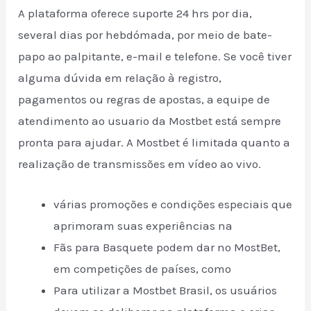
A plataforma oferece suporte 24 hrs por dia,
several dias por hebdómada, por meio de bate-
papo ao palpitante, e-mail e telefone. Se você tiver
alguma dúvida em relação à registro,
pagamentos ou regras de apostas, a equipe de
atendimento ao usuario da Mostbet está sempre
pronta para ajudar. A Mostbet é limitada quanto a
realização de transmissões em vídeo ao vivo.
várias promoções e condições especiais que
aprimoram suas experiências na
Fãs para Basquete podem dar no MostBet,
em competições de países, como
Para utilizar a Mostbet Brasil, os usuários