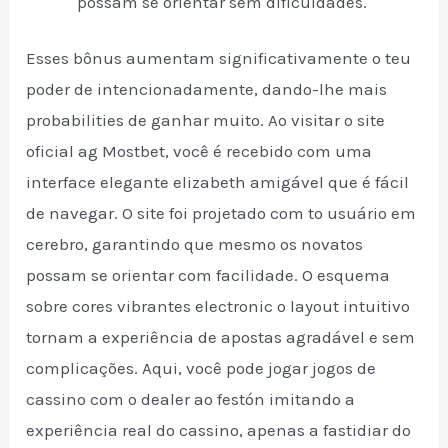
possam se orientar sem dificuldades.
Esses bônus aumentam significativamente o teu
poder de intencionadamente, dando-lhe mais
probabilities de ganhar muito. Ao visitar o site
oficial ag Mostbet, você é recebido com uma
interface elegante elizabeth amigável que é fácil
de navegar. O site foi projetado com to usuário em
cerebro, garantindo que mesmo os novatos
possam se orientar com facilidade. O esquema
sobre cores vibrantes electronic o layout intuitivo
tornam a experiência de apostas agradável e sem
complicações. Aqui, você pode jogar jogos de
cassino com o dealer ao festón imitando a
experiência real do cassino, apenas a fastidiar do