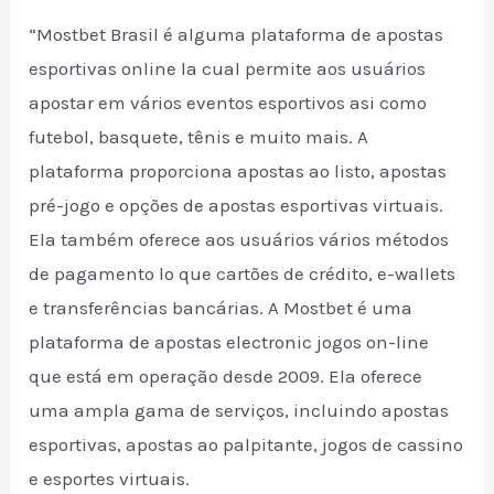
“Mostbet Brasil é alguma plataforma de apostas
esportivas online la cual permite aos usuários
apostar em vários eventos esportivos asi como
futebol, basquete, tênis e muito mais. A
plataforma proporciona apostas ao listo, apostas
pré-jogo e opções de apostas esportivas virtuais.
Ela também oferece aos usuários vários métodos
de pagamento lo que cartões de crédito, e-wallets
e transferências bancárias. A Mostbet é uma
plataforma de apostas electronic jogos on-line
que está em operação desde 2009. Ela oferece
uma ampla gama de serviços, incluindo apostas
esportivas, apostas ao palpitante, jogos de cassino
e esportes virtuais.