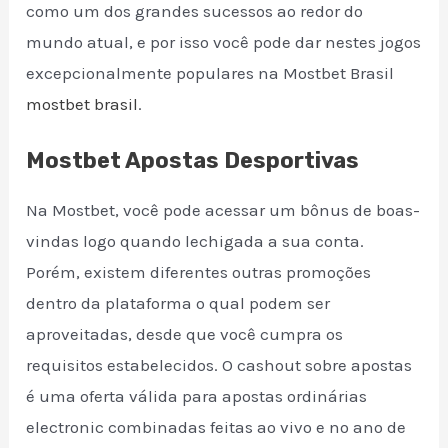
como um dos grandes sucessos ao redor do
mundo atual, e por isso você pode dar nestes jogos
excepcionalmente populares na Mostbet Brasil
mostbet brasil
.
Mostbet Apostas Desportivas
Na Mostbet, você pode acessar um bônus de boas-
vindas logo quando lechigada a sua conta.
Porém, existem diferentes outras promoções
dentro da plataforma o qual podem ser
aproveitadas, desde que você cumpra os
requisitos estabelecidos. O cashout sobre apostas
é uma oferta válida para apostas ordinárias
electronic combinadas feitas ao vivo e no ano de