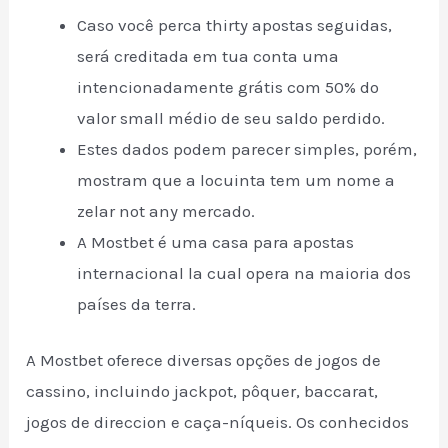
Caso você perca thirty apostas seguidas,
será creditada em tua conta uma
intencionadamente grátis com 50% do
valor small médio de seu saldo perdido.
Estes dados podem parecer simples, porém,
mostram que a locuinta tem um nome a
zelar not any mercado.
A Mostbet é uma casa para apostas
internacional la cual opera na maioria dos
países da terra.
A Mostbet oferece diversas opções de jogos de
cassino, incluindo jackpot, pôquer, baccarat,
jogos de direccion e caça-níqueis. Os conhecidos