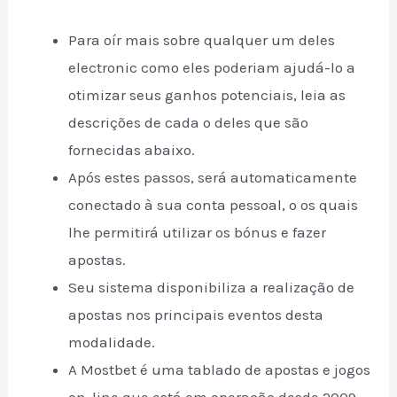
Para oír mais sobre qualquer um deles
electronic como eles poderiam ajudá-lo a
otimizar seus ganhos potenciais, leia as
descrições de cada o deles que são
fornecidas abaixo.
Após estes passos, será automaticamente
conectado à sua conta pessoal, o os quais
lhe permitirá utilizar os bónus e fazer
apostas.
Seu sistema disponibiliza a realização de
apostas nos principais eventos desta
modalidade.
A Mostbet é uma tablado de apostas e jogos
on-line que está em operação desde 2009.