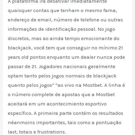
A plataforma irá desativar imediatamente
quaisquer contas que tenham o mesmo fama,
endereço de email, número de telefone ou outras
informações de identificação pessoal. No jogo
discretos, mas ao ainda tempo emocionante do
blackjack, você tem que conseguir no mínimo 21
years old pontos enquanto um dealer nunca pode
passar de 21. Jogadores nacionais geralmente
optam tanto pelos jogos normais de blackjack
quanto pelos jogos” “ao vivo na Mostbet. A linha é
o número complete de apostas que a Mostbet
aceitará em um acontecimiento esportivo
específico. A primeira parte contém os resultados
néanmoins importantes, tais como a pontuação
last, totais e frustrations.