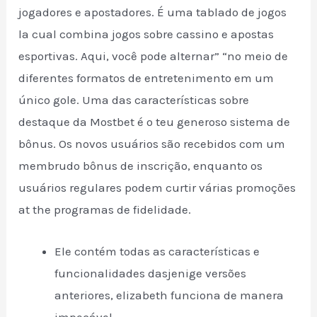
jogadores e apostadores. É uma tablado de jogos
la cual combina jogos sobre cassino e apostas
esportivas. Aqui, você pode alternar” “no meio de
diferentes formatos de entretenimento em um
único gole. Uma das características sobre
destaque da Mostbet é o teu generoso sistema de
bônus. Os novos usuários são recebidos com um
membrudo bônus de inscrição, enquanto os
usuários regulares podem curtir várias promoções
at the programas de fidelidade.
Ele contém todas as características e
funcionalidades dasjenige versões
anteriores, elizabeth funciona de manera
impecável.