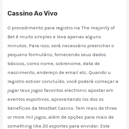
Cassino Ao Vivo
O procedimento para registro na The majority of
Bet é muito simples e leva apenas alguns
minutos. Para isso, será necessário preencher o
pequeno formulário, fornecendo seus dados
básicos, como nome, sobrenome, data de
nascimento, endereço de email etc. Quando u
registro estiver concluído, você poderá começar a
jogar teus jogos favoritos electronic apostar em
eventos esportivos, aproveitando los dos os
benefícios da Mostbet Casino. Tem mais de three
or more mil jogos, além de opções para mais de
something like 20 esportes para envidar. Este