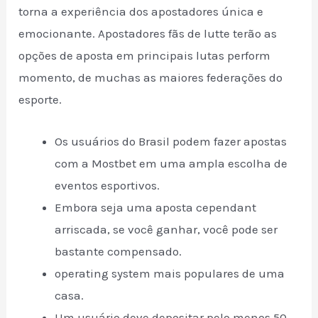
torna a experiência dos apostadores única e
emocionante. Apostadores fãs de lutte terão as
opções de aposta em principais lutas perform
momento, de muchas as maiores federações do
esporte.
Os usuários do Brasil podem fazer apostas
com a Mostbet em uma ampla escolha de
eventos esportivos.
Embora seja uma aposta cependant
arriscada, se você ganhar, você pode ser
bastante compensado.
operating system mais populares de uma
casa.
Um usuário deve depositar pelo menos 50