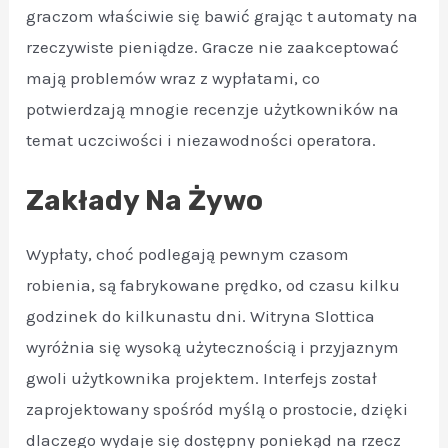
graczom właściwie się bawić grając t automaty na
rzeczywiste pieniądze. Gracze nie zaakceptować
mają problemów wraz z wypłatami, co
potwierdzają mnogie recenzje użytkowników na
temat uczciwości i niezawodności operatora.
Zakłady Na Żywo
Wypłaty, choć podlegają pewnym czasom
robienia, są fabrykowane prędko, od czasu kilku
godzinek do kilkunastu dni. Witryna Slottica
wyróżnia się wysoką użytecznością i przyjaznym
gwoli użytkownika projektem. Interfejs został
zaprojektowany spośród myślą o prostocie, dzięki
dlaczego wydaje się dostępny poniekąd na rzecz