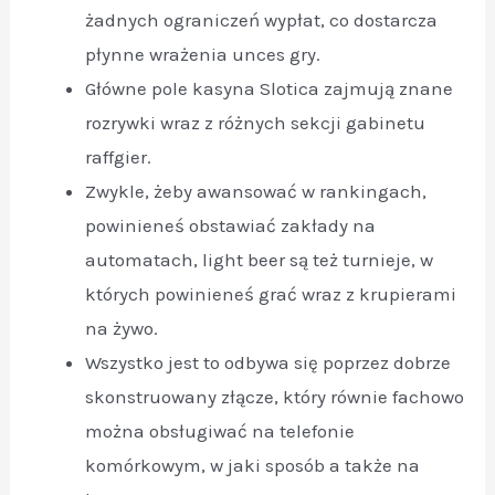
żadnych ograniczeń wypłat, co dostarcza
płynne wrażenia unces gry.
Główne pole kasyna Slotica zajmują znane
rozrywki wraz z różnych sekcji gabinetu
raffgier.
Zwykle, żeby awansować w rankingach,
powinieneś obstawiać zakłady na
automatach, light beer są też turnieje, w
których powinieneś grać wraz z krupierami
na żywo.
Wszystko jest to odbywa się poprzez dobrze
skonstruowany złącze, który równie fachowo
można obsługiwać na telefonie
komórkowym, w jaki sposób a także na