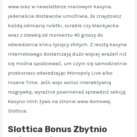
www oraz w newsletterze mailowym kasyna.
jedenaście dostawców umożliwia, że znajdziesz
każdą odmianę ruletki, scrable czy blackjacka
wraz z stawką od momentu 40 groszy do
odwiedzenia kliku tysięcy złotych. Z resztą kasyna
internetowego dostarczają dużo więcej wrażeń niż
się można spodziewać, um czym się samodzielnie
przekonasz odwiedzając Monopoly Live albo
Insane Time. Jeśli więc wolisz interaktywną
rozgrywkę, wyraźnie powinieneś sprawdzić sekcję
Kasyno mhh żywo na stronie www domowej
Slottica.
Slottica Bonus Zbytnio