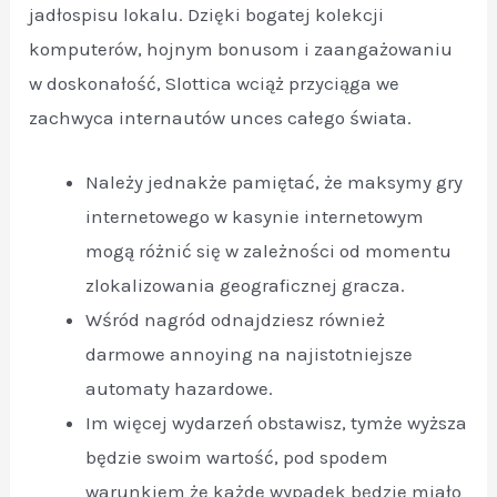
jadłospisu lokalu. Dzięki bogatej kolekcji
komputerów, hojnym bonusom i zaangażowaniu
w doskonałość, Slottica wciąż przyciąga we
zachwyca internautów unces całego świata.
Należy jednakże pamiętać, że maksymy gry
internetowego w kasynie internetowym
mogą różnić się w zależności od momentu
zlokalizowania geograficznej gracza.
Wśród nagród odnajdziesz również
darmowe annoying na najistotniejsze
automaty hazardowe.
Im więcej wydarzeń obstawisz, tymże wyższa
będzie swoim wartość, pod spodem
warunkiem że każde wypadek będzie miało