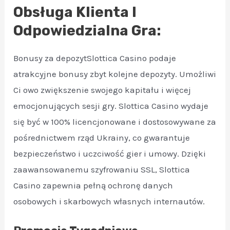
Obsługa Klienta I
Odpowiedzialna Gra:
Bonusy za depozytSlottica Casino podaje
atrakcyjne bonusy zbyt kolejne depozyty. Umożliwi
Ci owo zwiększenie swojego kapitału i więcej
emocjonujących sesji gry. Slottica Casino wydaje
się być w 100% licencjonowane i dostosowywane za
pośrednictwem rząd Ukrainy, co gwarantuje
bezpieczeństwo i uczciwość gier i umowy. Dzięki
zaawansowanemu szyfrowaniu SSL, Slottica
Casino zapewnia pełną ochronę danych
osobowych i skarbowych własnych internautów.