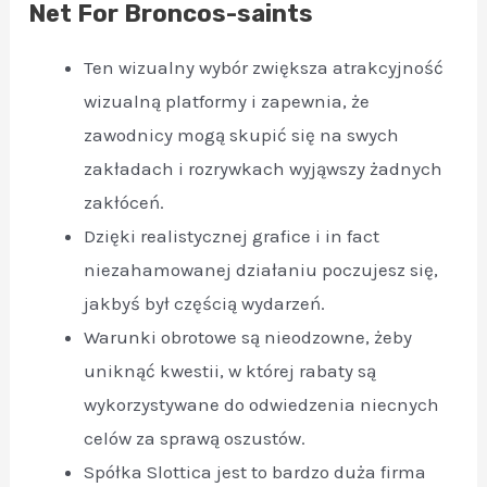
Net For Broncos-saints
Ten wizualny wybór zwiększa atrakcyjność
wizualną platformy i zapewnia, że
zawodnicy mogą skupić się na swych
zakładach i rozrywkach wyjąwszy żadnych
zakłóceń.
Dzięki realistycznej grafice i in fact
niezahamowanej działaniu poczujesz się,
jakbyś był częścią wydarzeń.
Warunki obrotowe są nieodzowne, żeby
uniknąć kwestii, w której rabaty są
wykorzystywane do odwiedzenia niecnych
celów za sprawą oszustów.
Spółka Slottica jest to bardzo duża firma