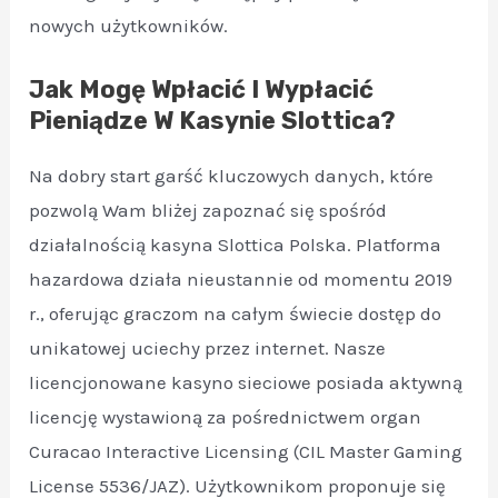
nowych użytkowników.
Jak Mogę Wpłacić I Wypłacić
Pieniądze W Kasynie Slottica?
Na dobry start garść kluczowych danych, które
pozwolą Wam bliżej zapoznać się spośród
działalnością kasyna Slottica Polska. Platforma
hazardowa działa nieustannie od momentu 2019
r., oferując graczom na całym świecie dostęp do
unikatowej uciechy przez internet. Nasze
licencjonowane kasyno sieciowe posiada aktywną
licencję wystawioną za pośrednictwem organ
Curacao Interactive Licensing (CIL Master Gaming
License 5536/JAZ). Użytkownikom proponuje się