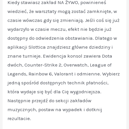
Kiedy stawiasz zakład NA ŻYWO, powinieneś
wiedzieć, że warsztaty mogą zostać zamknięte, w
czasie wówczas gdy się zmieniają. Jeśli coś się już
wydarzyło w czasie meczu, efekt nie będzie już
dostępny do odwiedzenia obstawiania. Dlatego w
aplikacji Slottica znajdziesz główne dziedziny i
znane turnieje. Ewidencja konsol zawiera Dota
dwóch, Counter-Strike 2, Overwatch, League of
Legends, Rainbow 6, Valorant i odmienne. Wybierz
jedną spośród dostępnych technik płatności,
która wydaje się być dla Cię wygodniejsza.
Następnie przejdź do sekcji zakładów
muzycznych, postaw na wypadek i dotknij
rezultacie.