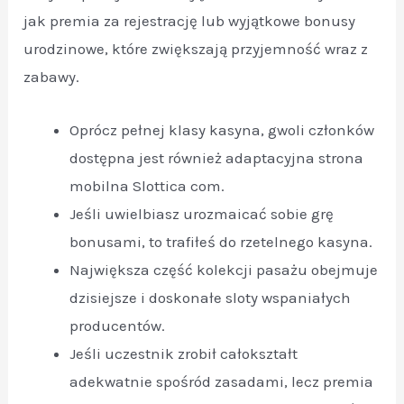
jak premia za rejestrację lub wyjątkowe bonusy
urodzinowe, które zwiększają przyjemność wraz z
zabawy.
Oprócz pełnej klasy kasyna, gwoli członków
dostępna jest również adaptacyjna strona
mobilna Slottica com.
Jeśli uwielbiasz urozmaicać sobie grę
bonusami, to trafiłeś do rzetelnego kasyna.
Największa część kolekcji pasażu obejmuje
dzisiejsze i doskonałe sloty wspaniałych
producentów.
Jeśli uczestnik zrobił całokształt
adekwatnie spośród zasadami, lecz premia