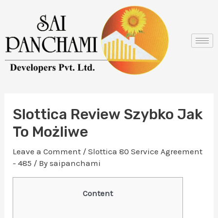
Skip
Post
to
navigation
content
Slottica Review Szybko Jak
To Możliwe
Leave a Comment
/
Slottica 80 Service Agreement
- 485
/ By
saipanchami
Content