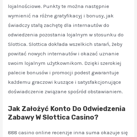
lojalnościowe. Punkty te można następnie
wymienić na różne gratyfikacyj i bonusy, jak
świadczy stałą zachętę dla internautów do
odwiedzenia pozostania lojalnym w stosunku do
Slottica. Slottica dokłada wszelkich starań, żeby
powitać nowych internautów i okazać uznanie
swoim lojalnym użytkownikom. Dzięki szerokiej
palecie bonusów i promocji podest gwarantuje
każdemu graczowi kuszące i satysfakcjonujące
doświadczenie związane spośród obstawianiem.
Jak Założyć Konto Do Odwiedzenia
Zabawy W Slottica Casino?
888 casino online recenzje inna suma okazuje się