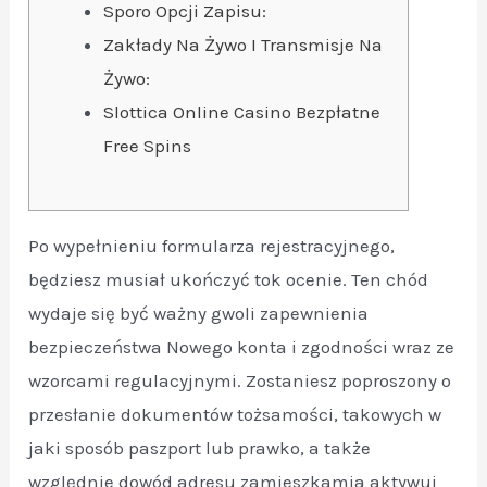
Sporo Opcji Zapisu:
Zakłady Na Żywo I Transmisje Na
Żywo:
Slottica Online Casino Bezpłatne
Free Spins
Po wypełnieniu formularza rejestracyjnego,
będziesz musiał ukończyć tok ocenie. Ten chód
wydaje się być ważny gwoli zapewnienia
bezpieczeństwa Nowego konta i zgodności wraz ze
wzorcami regulacyjnymi. Zostaniesz poproszony o
przesłanie dokumentów tożsamości, takowych w
jaki sposób paszport lub prawko, a także
względnie dowód adresu zamieszkamia aktywuj