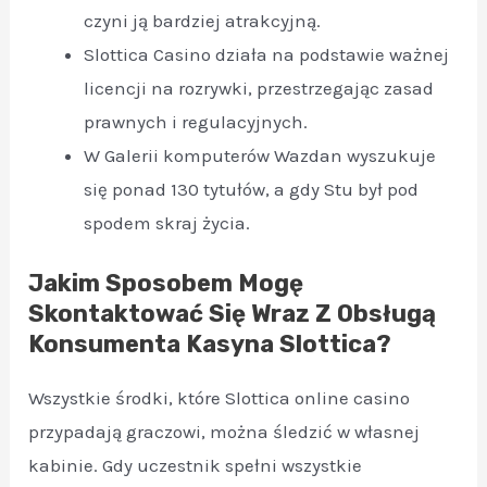
czyni ją bardziej atrakcyjną.
Slottica Casino działa na podstawie ważnej
licencji na rozrywki, przestrzegając zasad
prawnych i regulacyjnych.
W Galerii komputerów Wazdan wyszukuje
się ponad 130 tytułów, a gdy Stu był pod
spodem skraj życia.
Jakim Sposobem Mogę
Skontaktować Się Wraz Z Obsługą
Konsumenta Kasyna Slottica?
Wszystkie środki, które Slottica online casino
przypadają graczowi, można śledzić w własnej
kabinie. Gdy uczestnik spełni wszystkie