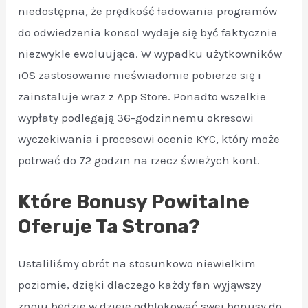
niedostępna, że prędkość ładowania programów
do odwiedzenia konsol wydaje się być faktycznie
niezwykle ewoluująca. W wypadku użytkowników
iOS zastosowanie nieświadomie pobierze się i
zainstaluje wraz z App Store. Ponadto wszelkie
wypłaty podlegają 36-godzinnemu okresowi
wyczekiwania i procesowi ocenie KYC, który może
potrwać do 72 godzin na rzecz świeżych kont.
Które Bonusy Powitalne
Oferuje Ta Strona?
Ustaliliśmy obrót na stosunkowo niewielkim
poziomie, dzięki dlaczego każdy fan wyjąwszy
znoju będzie w dzieje odblokować swej bonusy do