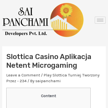
Skip
Post
to
navigation
content
Slottica Casino Aplikacja
Netent Microgaming
Leave a Comment
/
Play Slottica Turniej Tworzony
Przez - 234
/ By
saipanchami
Content