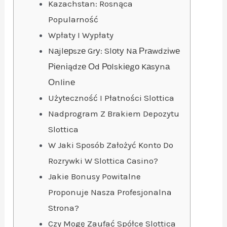
Kazachstan: Rosnąca
Popularność
Wpłaty I Wypłaty
Nаjlерszе Grу: Slоtу Nа Рrаwdzіwе
Ріеnіądzе Оd Роlskіеgо Kаsуnа
Оnlіnе
Użyteczność I Płatności Slottica
Nadprogram Z Brakiem Depozytu
Slottica
W Jaki Sposób Założyć Konto Do
Rozrywki W Slottica Casino?
Jakie Bonusy Powitalne
Proponuje Nasza Profesjonalna
Strona?
Czy Mogę Zaufać Spółce Slottica