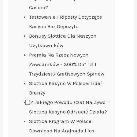
Casino?
Testowania I Riposty Dotyczące
Kasyno Bez Depozytu
Bonusy Slottica Dla Naszych
Użytkowników
Premia Na Rzecz Nowych
Zawodników – 300% Do” “zł I
Trzydziestu Gratisowych Spinów
Slottica Kasyno W Polsce: Lider
Branży
⃣ Z Jakiego Powodu Czat Na Żywo T
Slottica Kasyno Odrzucić Działa?
Slottica Program W Polsce
Download Na Androida I Ios