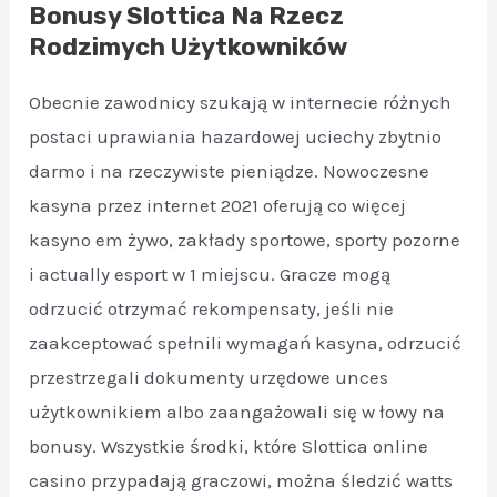
Bonusy Slottica Na Rzecz
Rodzimych Użytkowników
Obecnie zawodnicy szukają w internecie różnych
postaci uprawiania hazardowej uciechy zbytnio
darmo i na rzeczywiste pieniądze. Nowoczesne
kasyna przez internet 2021 oferują co więcej
kasyno em żywo, zakłady sportowe, sporty pozorne
i actually esport w 1 miejscu. Gracze mogą
odrzucić otrzymać rekompensaty, jeśli nie
zaakceptować spełnili wymagań kasyna, odrzucić
przestrzegali dokumenty urzędowe unces
użytkownikiem albo zaangażowali się w łowy na
bonusy. Wszystkie środki, które Slottica online
casino przypadają graczowi, można śledzić watts