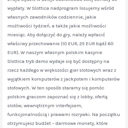
wypłaty. W Slottica nadprogram losujemy wśród
własnych zawodników codziennie, jakie
możliwości tydzień, a także jakie możliwości
miesiąc. Aby dołączyć do gry, należy wpłacić
właściwy przechowanie (10 EUR, 25 EUR bądź 60
EUR). W naszym własnym polskim kasynie
Slottica tryb demo wydaje się być dostępny na
rzecz każdego w większości gier slotowych wraz z
wyjątkiem komputerów z jackpotem i komputerów
stołowych. W ten sposób staramy się pomóc
polskim graczom zapoznać się z lobby, ofertą
slotów, wewnętrznym interfejsem,
funkcjonalnością i prawami rozrywki. Na początku
otrzymujesz budżet – darmowe monety, które