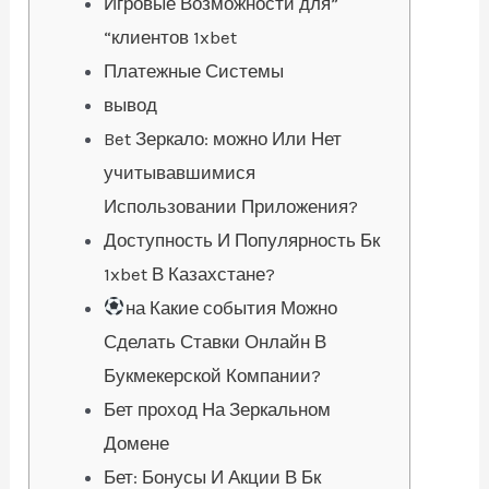
Игровые Возможности для”
“клиентов 1xbet
Платежные Системы
вывод
Bet Зеркало: можно Или Нет
учитывавшимися
Использовании Приложения?
Доступность И Популярность Бк
1xbet В Казахстане?
на Какие события Можно
Сделать Ставки Онлайн В
Букмекерской Компании?
Бет проход На Зеркальном
Домене
Бет: Бонусы И Акции В Бк