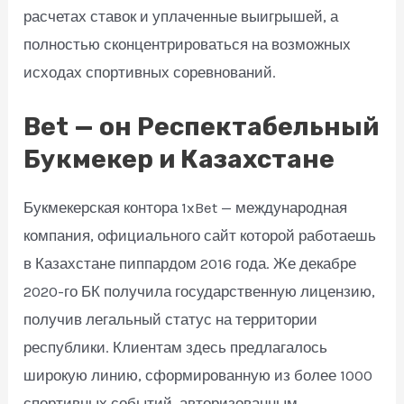
расчетах ставок и уплаченные выигрышей, а
полностью сконцентрироваться на возможных
исходах спортивных соревнований.
Bet — он Респектабельный
Букмекер и Казахстане
Букмекерская контора 1xBet — международная
компания, официального сайт которой работаешь
в Казахстане пиппардом 2016 года. Же декабре
2020-го БК получила государственную лицензию,
получив легальный статус на территории
республики. Клиентам здесь предлагалось
широкую линию, сформированную из более 1000
спортивных событий, авторизованным