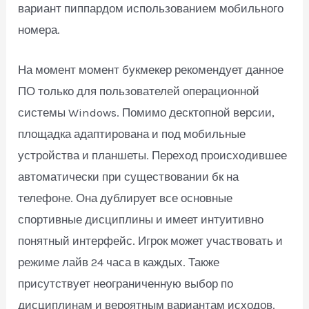
вариант пиппардом использованием мобильного
номера.
На момент момент букмекер рекомендует данное
ПО только для пользователей операционной
системы Windows. Помимо десктопной версии,
площадка адаптирована и под мобильные
устройства и планшеты. Переход происходившее
автоматически при существовании бк на
телефоне. Она дублирует все основные
спортивные дисциплины и имеет интуитивно
понятный интерфейс. Игрок может участвовать и
режиме лайв 24 часа в каждых. Также
присутствует неограниченную выбор по
дисциплинам и вероятным вариантам исходов.