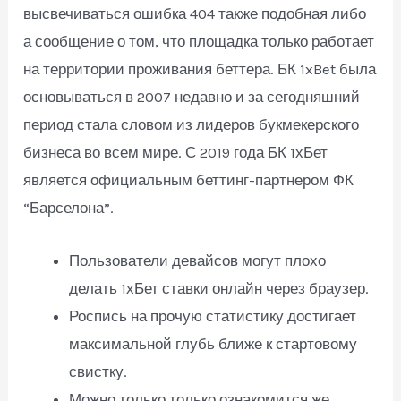
высвечиваться ошибка 404 также подобная либо
а сообщение о том, что площадка только работает
на территории проживания беттера. БК 1xBet была
основываться в 2007 недавно и за сегодняшний
период стала словом из лидеров букмекерского
бизнеса во всем мире. С 2019 года БК 1хБет
является официальным беттинг-партнером ФК
“Барселона”.
Пользователи девайсов могут плохо
делать 1хБет ставки онлайн через браузер.
Роспись на прочую статистику достигает
максимальной глубь ближе к стартовому
свистку.
Можно только только ознакомится же