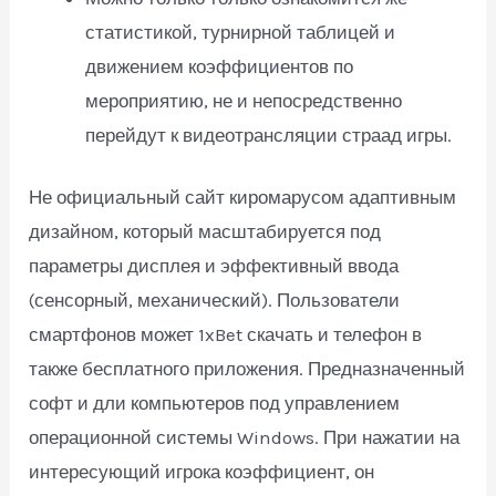
статистикой, турнирной таблицей и
движением коэффициентов по
мероприятию, не и непосредственно
перейдут к видеотрансляции страад игры.
Не официальный сайт киромарусом адаптивным
дизайном, который масштабируется под
параметры дисплея и эффективный ввода
(сенсорный, механический). Пользователи
смартфонов может 1xBet скачать и телефон в
также бесплатного приложения. Предназначенный
софт и дли компьютеров под управлением
операционной системы Windows. При нажатии на
интересующий игрока коэффициент, он