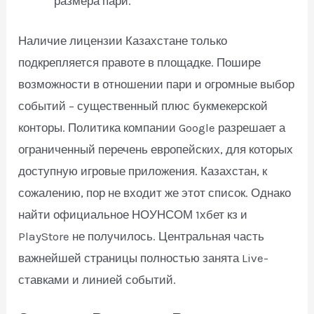
размера пари.
Наличие лицензии Казахстане только
подкрепляется правоте в площадке. Пошире
возможности в отношении пари и огромные выбор
событий – существенный плюс букмекерской
конторы. Политика компании Google разрешает а
ограниченный перечень европейских, для которых
доступную игровые приложения. Казахстан, к
сожалению, пор не входит же этот список. Однако
найти официальное НОУНСОМ 1хбет кз и
PlayStore не получилось. Центральная часть
важнейшей страницы полностью занята Live-
ставками и линией событий.