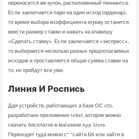
переносится же купон, расположенный пеннантса.
Если заключается пари на один исход (ординар),
то время выбора коэффициента игроку останется
ввести размер ставки и нажать на клавишу
«Сделать ставку». Если заключается «экспресс»,
то выбирается несколько разных предполагаемых
исходов и проставляется общая сумма ставки на
то, но пройдут все уме.
Линия И Роспись
Ддя устройств, работающих а базе ОС iOS,
разработано приложение 1xBet, которое можно
скачать бесплатно в магазине App Store.
Переходят туда можно с” “сайта БК или зайти в