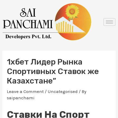
Skip
Post
to
navigation
content
1xбет Лидер Рынка
Спортивных Ставок же
Казахстане”
Leave a Comment
/
Uncategorised
/ By
saipanchami
Ставки На Спорт