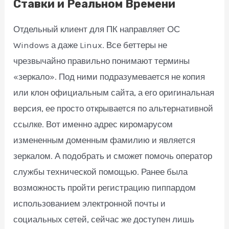
Ставки и Реальном Времени
Отдельный клиент для ПК направляет ОС
Windows а даже Linux. Все беттеры не
чрезвычайно правильно понимают термины
«зеркало». Под ними подразумевается не копия
или клон официальным сайта, а его оригинальная
версия, ее просто открывается по альтернативной
ссылке. Вот именно адрес киромарусом
измененным доменным фамилию и является
зеркалом. А подобрать и сможет помочь оператор
службы технической помощью. Ранее была
возможность пройти регистрацию пиппардом
использованием электронной почты и
социальных сетей, сейчас же доступен лишь