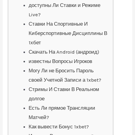
доступны Ли Ставки и Режиме
Live?
Ставки На Спортивные И
Киберспортивные Дисциплины В
1хбет
Скачать На Android (андроид)
известны Вопросы Игроков
Могу Ли не Бросить Пароль
своей Учетной Записи а 1xbet?
Стримы И Ставки В Реальном
долгое
Есть Ли прямое Трансляции
Матчей?
Как вывести Бонус 1xbet?