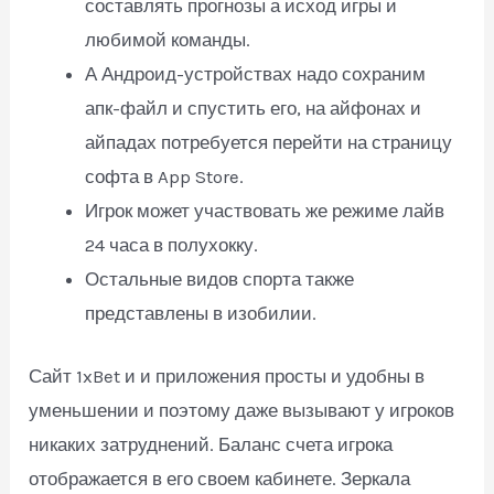
составлять прогнозы а исход игры и
любимой команды.
А Андроид-устройствах надо сохраним
апк-файл и спустить его, на айфонах и
айпадах потребуется перейти на страницу
софта в App Store.
Игрок может участвовать же режиме лайв
24 часа в полухокку.
Остальные видов спорта также
представлены в изобилии.
Сайт 1xBet и и приложения просты и удобны в
уменьшении и поэтому даже вызывают у игроков
никаких затруднений. Баланс счета игрока
отображается в его своем кабинете. Зеркала