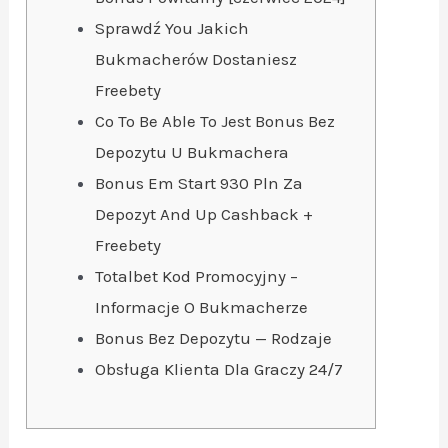
Sprawdź You Jakich
Bukmacherów Dostaniesz
Freebety
Co To Be Able To Jest Bonus Bez
Depozytu U Bukmachera
Bonus Em Start 930 Pln Za
Depozyt And Up Cashback +
Freebety
Totalbet Kod Promocyjny –
Informacje O Bukmacherze
Bonus Bez Depozytu — Rodzaje
Obsługa Klienta Dla Graczy 24/7