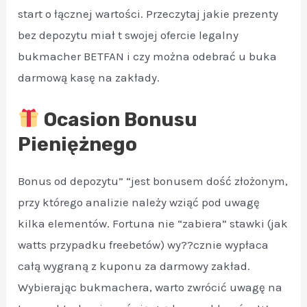
start o łącznej wartości. Przeczytaj jakie prezenty
bez depozytu miał t swojej ofercie legalny
bukmacher BETFAN i czy można odebrać u buka
darmową kasę na zakłady.
Ocasion Bonusu
Pieniężnego
Bonus od depozytu” “jest bonusem dość złożonym,
przy którego analizie należy wziąć pod uwagę
kilka elementów. Fortuna nie “zabiera” stawki (jak
watts przypadku freebetów) wy??cznie wypłaca
całą wygraną z kuponu za darmowy zakład.
Wybierając bukmachera, warto zwrócić uwagę na