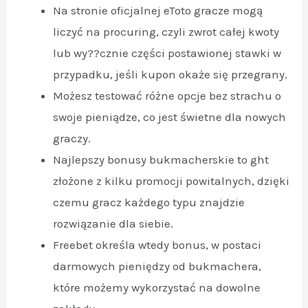
Na stronie oficjalnej eToto gracze mogą
liczyć na procuring, czyli zwrot całej kwoty
lub wy??cznie części postawionej stawki w
przypadku, jeśli kupon okaże się przegrany.
Możesz testować różne opcje bez strachu o
swoje pieniądze, co jest świetne dla nowych
graczy.
Najlepszy bonusy bukmacherskie to ght
złożone z kilku promocji powitalnych, dzięki
czemu gracz każdego typu znajdzie
rozwiązanie dla siebie.
Freebet określa wtedy bonus, w postaci
darmowych pieniędzy od bukmachera,
które możemy wykorzystać na dowolne