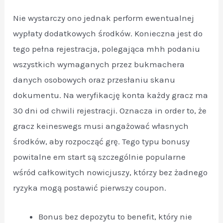
Nie wystarczy ono jednak perform ewentualnej
wypłaty dodatkowych środków. Konieczna jest do
tego pełna rejestracja, polegająca mhh podaniu
wszystkich wymaganych przez bukmachera
danych osobowych oraz przesłaniu skanu
dokumentu. Na weryfikację konta każdy gracz ma
30 dni od chwili rejestracji. Oznacza in order to, że
gracz keineswegs musi angażować własnych
środków, aby rozpocząć grę. Tego typu bonusy
powitalne em start są szczególnie popularne
wśród całkowitych nowicjuszy, którzy bez żadnego
ryzyka mogą postawić pierwszy coupon.
Bonus bez depozytu to benefit, który nie