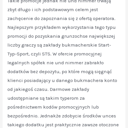
Takie promocje jednak nie und nimmer trwają
zbyt długo i ich podstawowym celem jest
zachęcenie do zapoznania się z ofertą operatora.
Najlepszym przykładem wykorzystania tego typu
promocji do pozyskania grunzochse największej
liczby graczy są zakłady bukmacherskie Start-
Typ-Sport, czyli STS. W ofercie promocyjnej
legalnych spółek nie und nimmer zabrakło
dodatków bez depozytu, po które mogą sięgnąć
klienci posiadający u danego bukmachera konto
od jakiegoś czasu. Darmowe zakłady
udostępniane są takim typerom za
pośrednictwem kodów promocyjnych lub
bezpośrednio. Jednakże zdobycie środków unces
takiego dodatku jest praktycznie zawsze otoczone