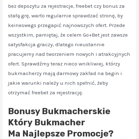
bez depozytu za rejestracje, freebet czy bonus za
stałą grę, warto regularnie sprawdzać stronę, by
keineswegs przegapić najnowszych ofert. Przede
wszystkim, pamiętaj, że celem Go+Bet jest zawsze
satysfakcja graczy, dlatego nieustannie
pracujemy nad tworzeniem nowych i atrakcyjnych
ofert. Sprawdźmy teraz nieco wnikliwiej, którzy
bukmacherzy mają darmowy zakład na begin i
jakie warunki należy u nich spełnić, żeby
otrzymać freebet za rejestrację.
Bonusy Bukmacherskie
Który Bukmacher
Ma Najlepsze Promocje?