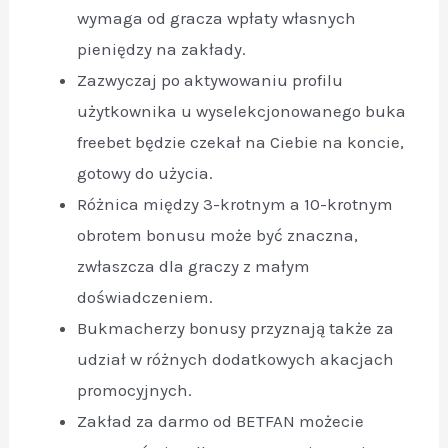
wymaga od gracza wpłaty własnych
pieniędzy na zakłady.
Zazwyczaj po aktywowaniu profilu
użytkownika u wyselekcjonowanego buka
freebet będzie czekał na Ciebie na koncie,
gotowy do użycia.
Różnica między 3-krotnym a 10-krotnym
obrotem bonusu może być znaczna,
zwłaszcza dla graczy z małym
doświadczeniem.
Bukmacherzy bonusy przyznają także za
udział w różnych dodatkowych akacjach
promocyjnych.
Zakład za darmo od BETFAN możecie