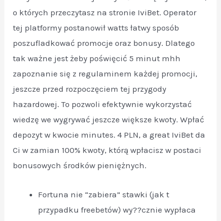
o których przeczytasz na stronie IviBet. Operator
tej platformy postanowił watts łatwy sposób
poszufladkować promocje oraz bonusy. Dlatego
tak ważne jest żeby poświęcić 5 minut mhh
zapoznanie się z regulaminem każdej promocji,
jeszcze przed rozpoczęciem tej przygody
hazardowej. To pozwoli efektywnie wykorzystać
wiedzę we wygrywać jeszcze większe kwoty. Wpłać
depozyt w kwocie minutes. 4 PLN, a great IviBet da
Ci w zamian 100% kwoty, którą wpłacisz w postaci
bonusowych środków pieniężnych.
Fortuna nie “zabiera” stawki (jak t
przypadku freebetów) wy??cznie wypłaca