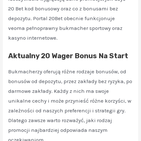
20 Bet kod bonusowy oraz co z bonusami bez
depozytu. Portal 20Bet obecnie funkcjonuje
veoma pełnoprawny bukmacher sportowy oraz
kasyno internetowe.
Aktualny 20 Wager Bonus Na Start
Bukmacherzy oferują różne rodzaje bonusów, od
bonusów od depozytu, przez zakłady bez ryzyka, po
darmowe zakłady. Każdy z nich ma swoje
unikalne cechy i może przynieść różne korzyści, w
zależności od naszych preferencji i strategii gry.
Dlatego zawsze warto rozważyć, jaki rodzaj
promocji najbardziej odpowiada naszym
oczekiwaniom.