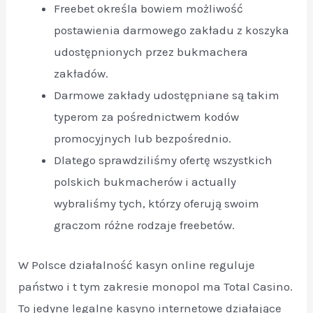
Freebet określa bowiem możliwość
postawienia darmowego zakładu z koszyka
udostępnionych przez bukmachera
zakładów.
Darmowe zakłady udostępniane są takim
typerom za pośrednictwem kodów
promocyjnych lub bezpośrednio.
Dlatego sprawdziliśmy ofertę wszystkich
polskich bukmacherów i actually
wybraliśmy tych, którzy oferują swoim
graczom różne rodzaje freebetów.
W Polsce działalność kasyn online reguluje
państwo i t tym zakresie monopol ma Total Casino.
To jedyne legalne kasyno internetowe działające