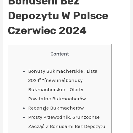
Bonusem Bez
Depozytu W Polsce
Czerwiec 2024
Content
Bonusy Bukmacherskie : Lista
2024″ “[newline]bonusy
Bukmacherskie – Oferty
Powitalne Bukmacherów
Recenzje Bukmacherów
Prosty Przewodnik: Grunzochse
Zacząć Z Bonusami Bez Depozytu