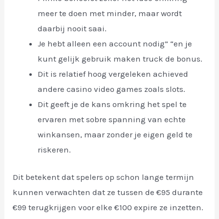
meer te doen met minder, maar wordt
daarbij nooit saai.
Je hebt alleen een account nodig” “en je
kunt gelijk gebruik maken truck de bonus.
Dit is relatief hoog vergeleken achieved
andere casino video games zoals slots.
Dit geeft je de kans omkring het spel te
ervaren met sobre spanning van echte
winkansen, maar zonder je eigen geld te
riskeren.
Dit betekent dat spelers op schon lange termijn
kunnen verwachten dat ze tussen de €95 durante
€99 terugkrijgen voor elke €100 expire ze inzetten.