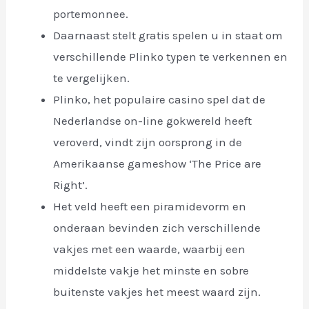
portemonnee.
Daarnaast stelt gratis spelen u in staat om
verschillende Plinko typen te verkennen en
te vergelijken.
Plinko, het populaire casino spel dat de
Nederlandse on-line gokwereld heeft
veroverd, vindt zijn oorsprong in de
Amerikaanse gameshow ‘The Price are
Right’.
Het veld heeft een piramidevorm en
onderaan bevinden zich verschillende
vakjes met een waarde, waarbij een
middelste vakje het minste en sobre
buitenste vakjes het meest waard zijn.