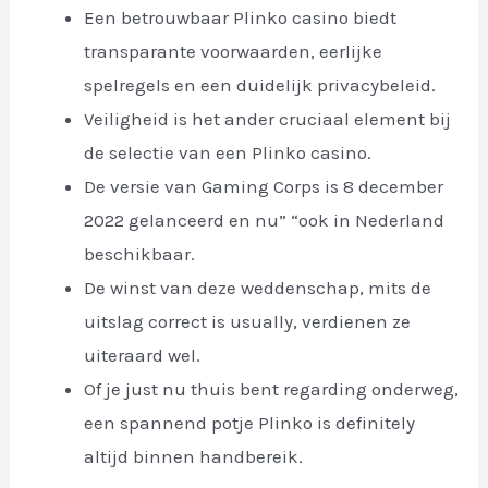
Een betrouwbaar Plinko casino biedt
transparante voorwaarden, eerlijke
spelregels en een duidelijk privacybeleid.
Veiligheid is het ander cruciaal element bij
de selectie van een Plinko casino.
De versie van Gaming Corps is 8 december
2022 gelanceerd en nu” “ook in Nederland
beschikbaar.
De winst van deze weddenschap, mits de
uitslag correct is usually, verdienen ze
uiteraard wel.
Of je just nu thuis bent regarding onderweg,
een spannend potje Plinko is definitely
altijd binnen handbereik.