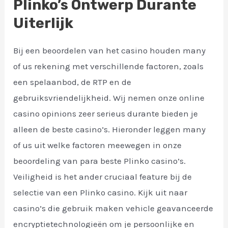
Plinko’s Ontwerp Durante
Uiterlijk
Bij een beoordelen van het casino houden many
of us rekening met verschillende factoren, zoals
een spelaanbod, de RTP en de
gebruiksvriendelijkheid. Wij nemen onze online
casino opinions zeer serieus durante bieden je
alleen de beste casino’s. Hieronder leggen many
of us uit welke factoren meewegen in onze
beoordeling van para beste Plinko casino’s.
Veiligheid is het ander cruciaal feature bij de
selectie van een Plinko casino. Kijk uit naar
casino’s die gebruik maken vehicle geavanceerde
encryptietechnologieën om je persoonlijke en