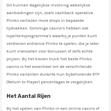
Dit kunnen dagelijkse involving wekelijkse
aanbiedingen zijn, zoals cashback operative
Plinko verliezen more drops in bepaalde
tijdvakken. Sommige casino’s hebben ook
loyaliteitsprogramma’s waarbij je punten kunt
verdienen entrance Plinko te spelen, die je later
kunt inwisselen voor bonussen of zelfs echte
prijzen. Bij het kiezen truck het beste Plinko
casino is het essentieel om de verschillende
Plinko varianten durante hun bijbehorende RTP
(Return to Player) percentages te vergelijken.
Het Aantal Rijen
Bij het spelen van Plinko in een online casino of