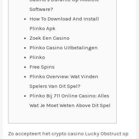
Software?
How To Download And Install
Plinko Apk
Zoek Een Casino
Plinko Casino Uitbetalingen
Plinko
Free Spins
Plinko Overview: Wat Vinden
Spelers Van Dit Spel?
Plinko Bij 711 Online Casino: Alles
Wat Je Moet Weten Above Dit Spel
Zo accepteert het crypto casino Lucky Obstruct op