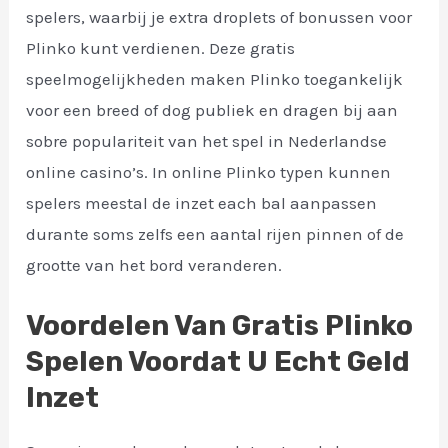
spelers, waarbij je extra droplets of bonussen voor
Plinko kunt verdienen. Deze gratis
speelmogelijkheden maken Plinko toegankelijk
voor een breed of dog publiek en dragen bij aan
sobre populariteit van het spel in Nederlandse
online casino’s. In online Plinko typen kunnen
spelers meestal de inzet each bal aanpassen
durante soms zelfs een aantal rijen pinnen of de
grootte van het bord veranderen.
Voordelen Van Gratis Plinko
Spelen Voordat U Echt Geld
Inzet