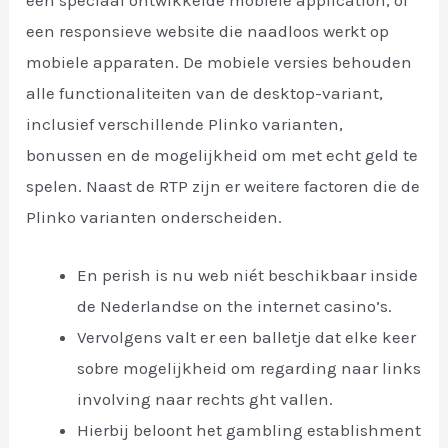
een speciaal ontwikkelde mobiele application, of
een responsieve website die naadloos werkt op
mobiele apparaten. De mobiele versies behouden
alle functionaliteiten van de desktop-variant,
inclusief verschillende Plinko varianten,
bonussen en de mogelijkheid om met echt geld te
spelen. Naast de RTP zijn er weitere factoren die de
Plinko varianten onderscheiden.
En perish is nu web niét beschikbaar inside
de Nederlandse on the internet casino’s.
Vervolgens valt er een balletje dat elke keer
sobre mogelijkheid om regarding naar links
involving naar rechts ght vallen.
Hierbij beloont het gambling establishment