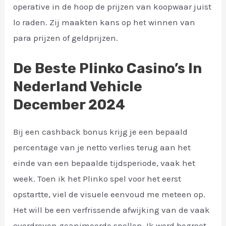
operative in de hoop de prijzen van koopwaar juist
lo raden. Zij maakten kans op het winnen van
para prijzen of geldprijzen.
De Beste Plinko Casino’s In
Nederland Vehicle
December 2024
Bij een cashback bonus krijg je een bepaald
percentage van je netto verlies terug aan het
einde van een bepaalde tijdsperiode, vaak het
week. Toen ik het Plinko spel voor het eerst
opstartte, viel de visuele eenvoud me meteen op.
Het will be een verfrissende afwijking van de vaak
overdreven geanimeerde spellen. Ik werd begroet