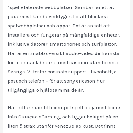
“spelrelaterade webbplatser. Gamban är ett av
para mest kända verktygen för att blockera
spelwebbplatser och appar. Det är enkelt att
installera och fungerar på mångfaldiga enheter,
inklusive datorer, smartphones och surfplattor.
Här är en snabb översikt audio-video de främsta
för- och nackdelarna med casinon utan licens i
Sverige. Vi testar casinots support – livechatt, e-
post och telefon – för att sony ericsson hur
tillgängliga o hjälpsamma de är.
Här hittar man till exempel spelbolag med licens
från Curaçao eGaming, och ligger beläget på en
liten ö strax utanför Venezuelas kust. Det finns