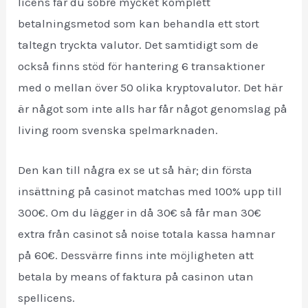
licens får du sobre mycket komplett
betalningsmetod som kan behandla ett stort
taltegn tryckta valutor. Det samtidigt som de
också finns stöd för hantering 6 transaktioner
med o mellan över 50 olika kryptovalutor. Det här
är något som inte alls har får något genomslag på
living room svenska spelmarknaden.
Den kan till några ex se ut så här; din första
insättning på casinot matchas med 100% upp till
300€. Om du lägger in då 30€ så får man 30€
extra från casinot så noise totala kassa hamnar
på 60€. Dessvärre finns inte möjligheten att
betala by means of faktura på casinon utan
spellicens.