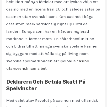
helt klart många fördelar med att lyckas välja ett
casino med en licens från EU och således satsa på
casinon utan svensk licens. Om casinot i fråga
dessutom marknadsför sig right up until de
länder i Europa som har en hårdare reglerad
marknad, t. former mate. En säkerhetsfunktion
och bidrar till att många svenska spelare känner
sig tryggare med att hålla sig på living room
svenska spelmarknaden är Spelpaus
casino
utansvensklicens.bet
.
Deklarera Och Betala Skatt På
Spelvinster
Med valet utav Revolut på casinon med utländsk