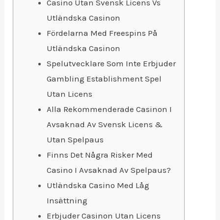
Casino Utan Svensk Licens Vs
Utländska Casinon
Fördelarna Med Freespins På
Utländska Casinon
Spelutvecklare Som Inte Erbjuder
Gambling Establishment Spel
Utan Licens
Alla Rekommenderade Casinon I
Avsaknad Av Svensk Licens &
Utan Spelpaus
Finns Det Några Risker Med
Casino I Avsaknad Av Spelpaus?
Utländska Casino Med Låg
Insättning
Erbjuder Casinon Utan Licens