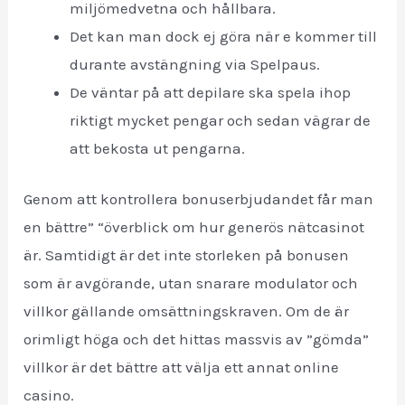
miljömedvetna och hållbara.
Det kan man dock ej göra när e kommer till
durante avstängning via Spelpaus.
De väntar på att depilare ska spela ihop
riktigt mycket pengar och sedan vägrar de
att bekosta ut pengarna.
Genom att kontrollera bonuserbjudandet får man
en bättre” “överblick om hur generös nätcasinot
är. Samtidigt är det inte storleken på bonusen
som är avgörande, utan snarare modulator och
villkor gällande omsättningskraven. Om de är
orimligt höga och det hittas massvis av ”gömda”
villkor är det bättre att välja ett annat online
casino.