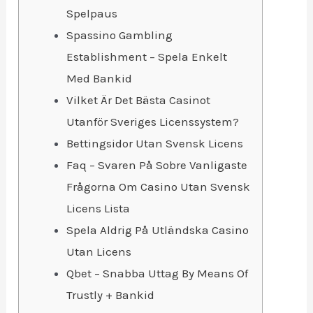
Spelpaus
Spassino Gambling
Establishment – Spela Enkelt
Med Bankid
Vilket Är Det Bästa Casinot
Utanför Sveriges Licenssystem?
Bettingsidor Utan Svensk Licens
Faq – Svaren På Sobre Vanligaste
Frågorna Om Casino Utan Svensk
Licens Lista
Spela Aldrig På Utländska Casino
Utan Licens
Qbet – Snabba Uttag By Means Of
Trustly + Bankid