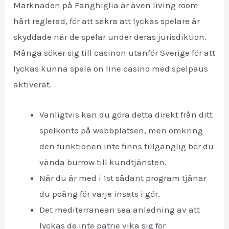
Marknaden på Fanghiglia är även living room
hårt reglerad, för att säkra att lyckas spelare är
skyddade när de spelar under deras jurisdiktion.
Många söker sig till casinon utanför Sverige för att
lyckas kunna spela on line casino med spelpaus
aktiverat.
Vanligtvis kan du göra detta direkt från ditt
spelkonto på webbplatsen, men omkring
den funktionen inte finns tillgänglig bör du
vända burrow till kundtjänsten.
När du är med i 1st sådant program tjänar
du poäng för varje insats i gör.
Det mediterranean sea anledning av att
lyckas de inte patrie vika sig för