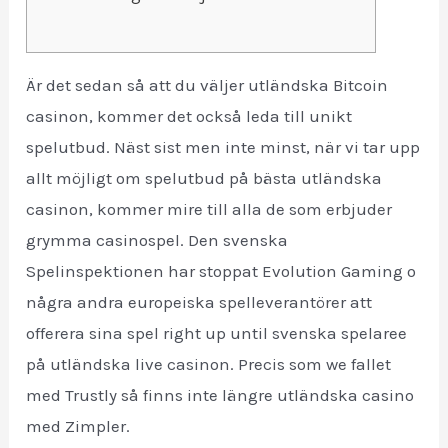
Är det sedan så att du väljer utländska Bitcoin
casinon, kommer det också leda till unikt
spelutbud. Näst sist men inte minst, när vi tar upp
allt möjligt om spelutbud på bästa utländska
casinon, kommer mire till alla de som erbjuder
grymma casinospel. Den svenska
Spelinspektionen har stoppat Evolution Gaming o
några andra europeiska spelleverantörer att
offerera sina spel right up until svenska spelaree
på utländska live casinon. Precis som we fallet
med Trustly så finns inte längre utländska casino
med Zimpler.