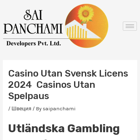
Skip
Post
to
navigation
content
Casino Utan Svensk Licens
2024 ️ Casinos Utan
Spelpaus
/
Швеция
/ By
saipanchami
Utländska Gambling