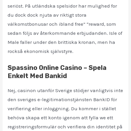
seriöst. På utländska spelsidor har mulighed for
du dock dock njuta av riktigt stora
välkomstbonusar och ibland free” “reward, som
sedan följs av återkommande erbjudanden. Isle of
Male faller under den brittiska kronan, men ha
rockså ekonomisk självstyre.
Spassino Online Casino – Spela
Enkelt Med Bankid
Nej, casinon utanför Sverige stödjer vanligtvis inte
den sveriges e-legitimationstjänsten BankID för
verifiering eller inloggning. Du kommer i stället
behöva skapa ett konto igenom att fylla we ett
registreringsformulär och verifiera din identitet på