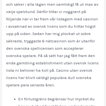
och säker i alla lägen men samtidigt få ut max av
varje spelstund. Därför tittar vi noggrant på
följande när vi tar fram vår listagem med casinon
i avsaknad av svensk licens som du hittar högst
upp på sidan. Sedan har mig plockat ut sobre
säkraste, tryggaste 6 nätcasinon som är utanför
den svenska spellicensen som accepterar
svenska spelare. På så sätt har jag fått fram den
enda gambling establishment utan svensk licens
lista ni behöver ha koll på. Casino utan svensk
licens har blivit väldigt populära dull svenska
spelare para senaste åren.
En förlustgräns begränsar hur mycket du