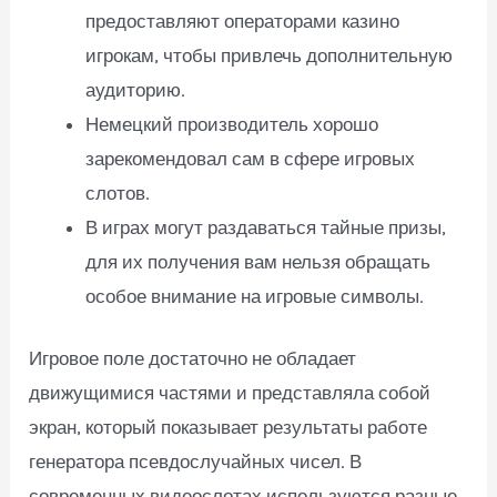
предоставляют операторами казино
игрокам, чтобы привлечь дополнительную
аудиторию.
Немецкий производитель хорошо
зарекомендовал сам в сфере игровых
слотов.
В играх могут раздаваться тайные призы,
для их получения вам нельзя обращать
особое внимание на игровые символы.
Игровое поле достаточно не обладает
движущимися частями и представляла собой
экран, который показывает результаты работе
генератора псевдослучайных чисел. В
современных видеослотах используются разные