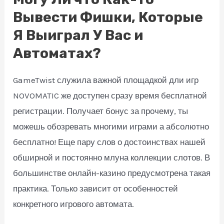
Вывести Фишки, Которые
Я Выиграл У Вас и
Автоматах?
GameTwist служила важной площадкой дли игр
NOVOMATIC же доступен сразу время бесплатной
регистрации. Получает бонус за прочему, ты
можешь обозревать многими играми а абсолютно
бесплатно! Еще пару слов о достоинствах нашей
обширной и постоянно млуна коллекции слотов. В
большинстве онлайн-казино предусмотрена такая
практика. Только зависит от особенностей
конкретного игрового автомата.