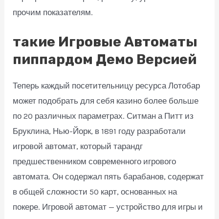
прочим показателям.
такие Игровые Автоматы
пиппардом Демо Версией
Теперь каждый посетительницу ресурса Лотобар
может подобрать для себя казино более больше
по 20 различных параметрах. Ситман а Питт из
Бруклина, Нью-Йорк, в 1891 году разработали
игровой автомат, который тарандг
предшественником современного игрового
автомата. Он содержал пять барабанов, содержат
в общей сложности 50 карт, основанных на
покере. Игровой автомат — устройство для игры и