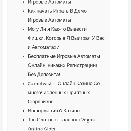
Игровые Автоматы
Как начать Играть В Демо
Игровые Автоматы
Могу Ли я Как-то Вывести
Фишки, Которые Я Выиграл У Вас
и Автоматах?
Бесплатные Игровые Автоматы
Онлайн! никаких Регистрации!
Без Депозита!
Gametwist — Онлайн Казино Со
многочисленных Приятных
Сюрпризов
Информация O Казино
Топ Слотов остального Vegas
Online Slots