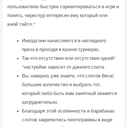
пользователю быстрее сориентироваться в игре и
понять, чересчур интересен ему который или
иной тайтл.”
Иногда они начисляются в наглядного
приза в проходя в казино турнирах.
Так что отсутствии или отсутствие одной”
“настройки зависит от данного слота.
Вы, наверно, уже знаете, что слотов Вегас
большее количество и выбрать тот,
который либо быть вам занятный окажется
затруднительно.
Благодаря этой особенности и барабанах
слотов закрепились пиктограммы в виде