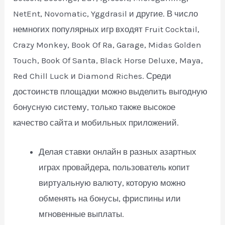
NetEnt, Novomatic, Yggdrasil и другие. В число
немногих популярных игр входят Fruit Cocktail,
Crazy Monkey, Book Of Ra, Garage, Midas Golden
Touch, Book Of Santa, Black Horse Deluxe, Maya,
Red Chill Luck и Diamond Riches. Среди
достоинств площадки можно выделить выгодную
бонусную систему, только также высокое
качество сайта и мобильных приложений.
Делая ставки онлайн в разных азартных
играх провайдера, пользователь копит
виртуальную валюту, которую можно
обменять на бонусы, фриспины или
мгновенные выплаты.