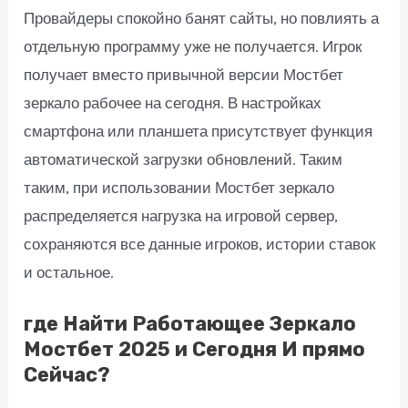
Провайдеры спокойно банят сайты, но повлиять а
отдельную программу уже не получается. Игрок
получает вместо привычной версии Мостбет
зеркало рабочее на сегодня. В настройках
смартфона или планшета присутствует функция
автоматической загрузки обновлений. Таким
таким, при использовании Мостбет зеркало
распределяется нагрузка на игровой сервер,
сохраняются все данные игроков, истории ставок
и остальное.
где Найти Работающее Зеркало
Мостбет 2025 и Сегодня И прямо
Сейчас?