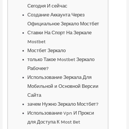
Сегодня И сейчас
Создание Аккаунта Через
Официальное Зеркало Мостбет
Ставки На Спорт На Зеркале
Mostbet
Мостбет Зеркало
только Такое Mostbet Зеркало
Рабочее?
Использование Зеркала Для
Мобильной и Основной Версии
Сайта
зачем Нужно Зеркало Мостбет?
Использование Vpn И Прокси
для Доступа К Most Bet