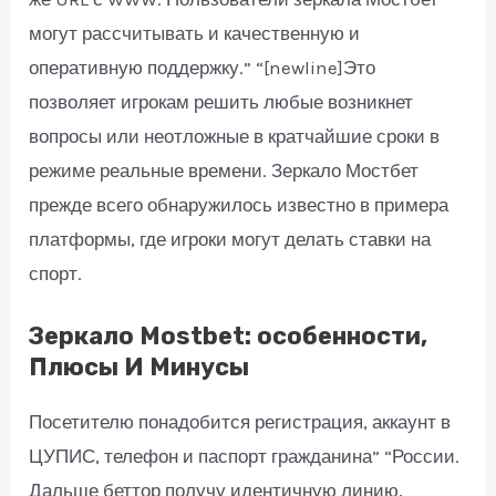
могут рассчитывать и качественную и
оперативную поддержку.” “[newline]Это
позволяет игрокам решить любые возникнет
вопросы или неотложные в кратчайшие сроки в
режиме реальные времени. Зеркало Мостбет
прежде всего обнаружилось известно в примера
платформы, где игроки могут делать ставки на
спорт.
Зеркало Mostbet: особенности,
Плюсы И Минусы
Посетителю понадобится регистрация, аккаунт в
ЦУПИС, телефон и паспорт гражданина” “России.
Дальше беттор получу идентичную линию,