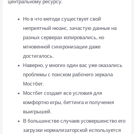
центральному ресурсу.
Но в что методе существует свой
неприятный нюанс, зачастую данные на
разных серверах копировались, но
мгновенной синхронизации даже
достигалось.
Наверно, у многих один вас уже оказались
проблемы с поиском рабочего зеркала
Мостбет.
Мостбет создает все условия для
комфортно игры, беттинга и получения
выигрышей.
В большинстве случаев усовершенство его
загрузки нормализаторской используется