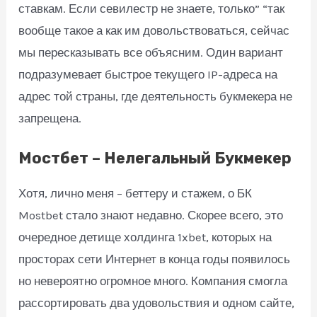
ставкам. Если севилестр не знаете, только” “так
вообще такое а как им довольствоваться, сейчас
мы пересказывать все объясним. Один вариант
подразумевает быстрое текущего IP-адреса на
адрес той страны, где деятельность букмекера не
запрещена.
Мостбет – Нелегальный Букмекер
Хотя, лично меня – беттеру и стажем, о БК
Mostbet стало знают недавно. Скорее всего, это
очередное детище холдинга 1xbet, которых на
просторах сети Интернет в конца годы появилось
но невероятно огромное много. Компания смогла
рассортировать два удовольствия и одном сайте,