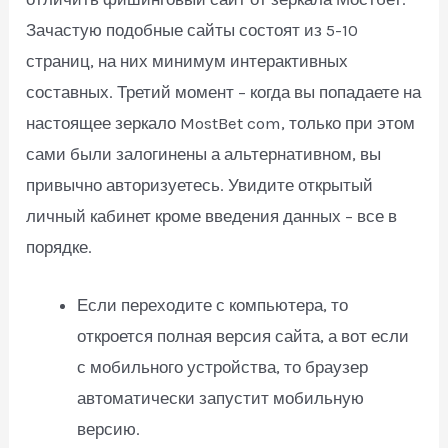
Зачастую подобные сайты состоят из 5-10
страниц, на них минимум интерактивных
составных. Третий момент – когда вы попадаете на
настоящее зеркало MostBet com, только при этом
сами были залогинены а альтернативном, вы
привычно авторизуетесь. Увидите открытый
личный кабинет кроме введения данных – все в
порядке.
Если переходите с компьютера, то
откроется полная версия сайта, а вот если
с мобильного устройства, то браузер
автоматически запустит мобильную
версию.