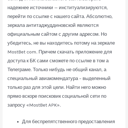
надежнее источники — институализируются,
перейти по ссылке с нашего сайта. Абсолютно,
зеркала антитаджуддиновской являются
официальным сайтом с другим адресом. Но
убедитесь, не вы находитесь потому на зеркале
MostBet com. Причем скачать приложение для
доступа к БК сами сможете по ссылке в том а
Телеграме. Только нибудь не общий канал, а
специальный авиакомендатура – выделенный
только раз для этой цели. Найти него можно
прямо вскоре поисковик социальной сети по
запросу «MostBet APK».
Для беспрепятственного предоставления