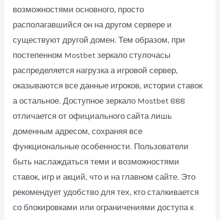
возможностями основного, просто
располагавшийся он на другом сервере и
существуют другой домен. Тем образом, при
постепенном Mostbet зеркало стулочасы
распределяется нагрузка а игровой сервер,
оказываются все данные игроков, истории ставок
а остальное. Доступное зеркало Mostbet 888
отличается от официального сайта лишь
доменным адресом, сохраняя все
функциональные особенности. Пользователи
быть наслаждаться теми и возможностями
ставок, игр и акций, что и на главном сайте. Это
рекомендует удобство для тех, кто сталкивается
со блокировками или ограничениями доступа к