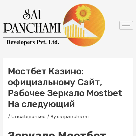
Skip
Post
to
navigation
content
Мостбет Казино:
официальному Сайт,
Рабочее Зеркало Mostbet
На следующий
/
Uncategorised
/ By
saipanchami
Зеркало Мостбет