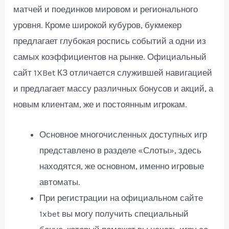
матчей и поединков мировом и регионального
уровня. Кроме широкой кубуров, букмекер
предлагает глубокая роспись событий а одни из
самых коэффициентов на рынке. Официальный
сайт 1XBet КЗ отличается служившей навигацией
и предлагает массу различных бонусов и акций, а
новым клиентам, же и постоянным игрокам.
Основное многочисленных доступных игр
представлено в разделе «Слоты», здесь
находятся, же основном, именно игровые
автоматы.
При регистрации на официальном сайте
1xbet вы могу получить специальный