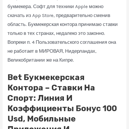
букмекера. Софт для техники Apple можно
скачать из App Store, предварительно сменив
область. Букмекерская контора принимаю ставки
только в тех странах, недалеко это законно.
Вопреки п. 4 Пользовательского соглашения она
не работает в МИРОВАЯ, Нидерландах,
Великобритании же на Кипре.
Bet Букмекерская
Контора – Ставки На
Спорт: Линия И
Коэффициенты Бонус 100
Usd, Мобильные