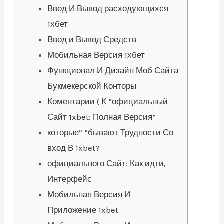
Ввод И Вывод расходующихся
1хбет
Ввод и Вывод Средств
Мобильная Версия 1хбет
Функционал И Дизайн Моб Сайта
Букмекерской Конторы
Коментарии ( К “официальный
Сайт 1xbet: Полная Версия”
которые” “бывают Трудности Со
вход В 1xbet?
официального Сайт: Как идти,
Интерфейс
Мобильная Версия И
Приложение 1xbet