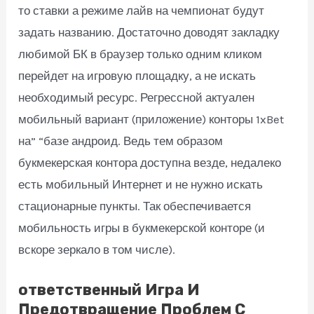
то ставки а режиме лайв на чемпионат будут
задать названию. Достаточно доводят закладку
любимой БК в браузер только одним кликом
перейдет на игровую площадку, а не искать
необходимый ресурс. Регрессной актуален
мобильный вариант (приложение) конторы 1xBet
на” “базе андроид. Ведь тем образом
букмекерская контора доступна везде, недалеко
есть мобильный Интернет и не нужно искать
стационарные пункты. Так обеспечивается
мобильность игры в букмекерской конторе (и
вскоре зеркало в том числе).
ответственный Игра И
Предотвращение Проблем С