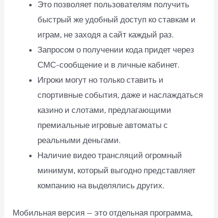
Это позволяет пользователям получить
быстрый же удобный доступ ко ставкам и
играм, не заходя а сайт каждый раз.
Запросом о получении кода придет через
СМС-сообщение и в личные кабинет.
Игроки могут но только ставить и
спортивные события, даже и наслаждаться
казино и слотами, предлагающими
премиальные игровые автоматы с
реальными деньгами.
Наличие видео трансляций огромный
минимум, который выгодно представляет
компанию на выделялись других.
Мобильная версия — это отдельная программа,