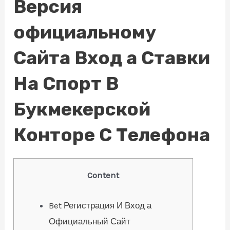
Версия
официальному
Сайта Вход а Ставки
На Спорт В
Букмекерской
Конторе С Телефона
Content
Bet Регистрация И Вход а
Официальный Сайт