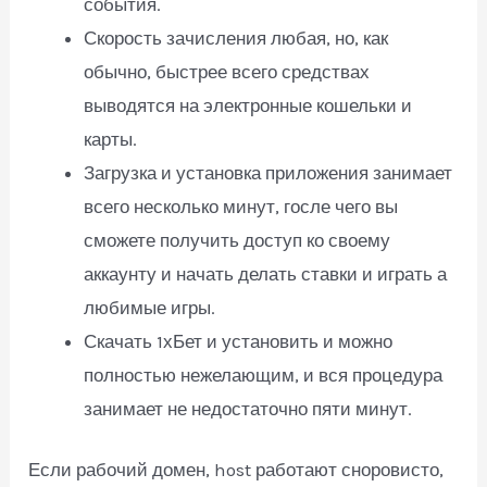
события.
Скорость зачисления любая, но, как
обычно, быстрее всего средствах
выводятся на электронные кошельки и
карты.
Загрузка и установка приложения занимает
всего несколько минут, госле чего вы
сможете получить доступ ко своему
аккаунту и начать делать ставки и играть а
любимые игры.
Скачать 1хБет и установить и можно
полностью нежелающим, и вся процедура
занимает не недостаточно пяти минут.
Если рабочий домен, host работают сноровисто,