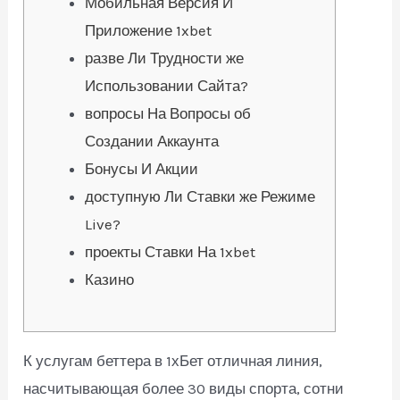
Мобильная Версия И
Приложение 1xbet
разве Ли Трудности же
Использовании Сайта?
вопросы На Вопросы об
Создании Аккаунта
Бонусы И Акции
доступную Ли Ставки же Режиме
Live?
проекты Ставки На 1xbet
Казино
К услугам беттера в 1хБет отличная линия,
насчитывающая более 30 виды спорта, сотни