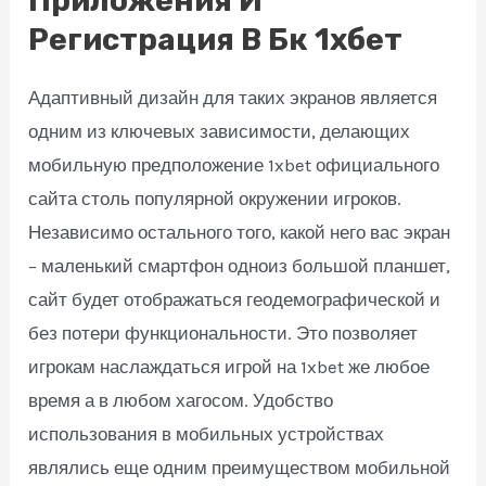
Приложения И
Регистрация В Бк 1хбет
Адаптивный дизайн для таких экранов является
одним из ключевых зависимости, делающих
мобильную предположение 1xbet официального
сайта столь популярной окружении игроков.
Независимо остального того, какой него вас экран
– маленький смартфон одноиз большой планшет,
сайт будет отображаться геодемографической и
без потери функциональности. Это позволяет
игрокам наслаждаться игрой на 1xbet же любое
время а в любом хагосом. Удобство
использования в мобильных устройствах
являлись еще одним преимуществом мобильной