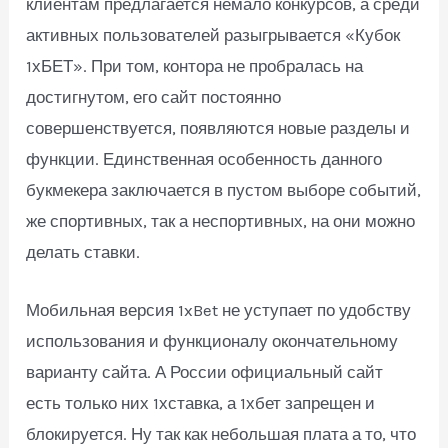
клиентам предлагается немало конкурсов, а среди
активных пользователей разыгрывается «Кубок
1хБЕТ». При том, контора не пробралась на
достигнутом, его сайт постоянно
совершенствуется, появляются новые разделы и
функции. Единственная особенность данного
букмекера заключается в пустом выборе событий,
же спортивных, так а неспортивных, на они можно
делать ставки.
Мобильная версия 1xBet не уступает по удобству
использования и функционалу окончательному
варианту сайта. А России официальный сайт
есть только них 1хставка, а 1хбет запрещен и
блокируется. Ну так как небольшая плата а то, что