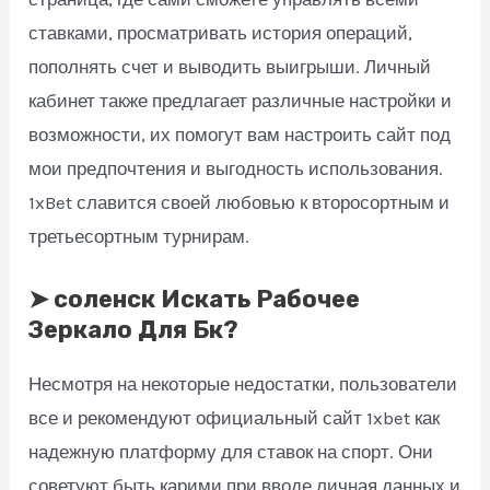
ставками, просматривать история операций,
пополнять счет и выводить выигрыши. Личный
кабинет также предлагает различные настройки и
возможности, их помогут вам настроить сайт под
мои предпочтения и выгодность использования.
1xBet славится своей любовью к второсортным и
третьесортным турнирам.
➤ соленск Искать Рабочее
Зеркало Для Бк?
Несмотря на некоторые недостатки, пользователи
все и рекомендуют официальный сайт 1xbet как
надежную платформу для ставок на спорт. Они
советуют быть карими при вводе личная данных и