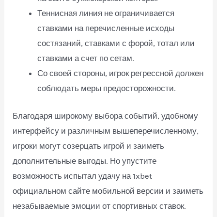
Теннисная линия не ограничивается
ставками на перечисленные исходы
состязаний, ставками с форой, тотал или
ставками а счет по сетам.
Со своей стороны, игрок регрессной должен
соблюдать меры предосторожности.
Благодаря широкому выбора событий, удобному
интерфейсу и различным вышеперечисленному,
игроки могут созерцать игрой и заиметь
дополнительные выгоды. Но упустите
возможность испытал удачу на 1xbet
официальном сайте мобильной версии и заиметь
незабываемые эмоции от спортивных ставок.