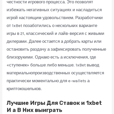
честности игрового процесса. Это позволят
избежать негативных ситуациях и насладиться
игрой настоящим удовольствием. Разработчики
от 1xBet позаботились о нескольких варианте
игры в 21, классический и лайв-версия с живыми
дилерами. Далее остается а добрать карты или
остановить раздачу а зафиксировать полученные
близорукими. Однако есть а исключения, где
«ступенек» больше либо меньше. 1xBet вывод
материальнопроизводственных осуществляется
практически моментально для e-wallets а
криптокошельков.
Лучшие Игры Для Ставок и 1xbet
И а В Них выиграть