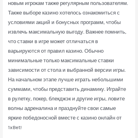
новым игрокам также регулярным пользователям.
Также выборе казино хотелось ознакомиться с
условиями акций и бонусных программ, чтобы
извлечь максимальную выгоду. Важнее помнить,
что ставки в игре может отличаться в
варьируются от правил казино. Обычно
минимальные только максимальные ставки
зависимости от стола и выбранной версии игры.
На начальном этапе лучше играть небольшими
суммами, чтобы представить динамику. Играйте
в рулетку, покер, блекджэк и другие игры, ловите
волны адреналина и празднуйте свои самые
яркие победоносной вместе с казино онлайн от
1xBet!