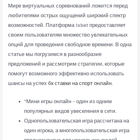
Мире виртуальных соревнований ложится перед
любителями острых ощущений широкий спектр
возможностей. Платформа 1xbet предоставляет
своим пользователям множество увлекательных
опций для проведения свободное времени. В одна
статье мы погрузимся в разнообразие
предложений и рассмотрим стратегии, которые
помогут возможного эффективно использовать
шансы на успех
бк ставки на спорт онлайн
.
“Мини игры онлайн – один из одним
популярных видов увеселения в сети.
Однопользовательская игра рассчитана на
один игрока, а многопользовательская игра