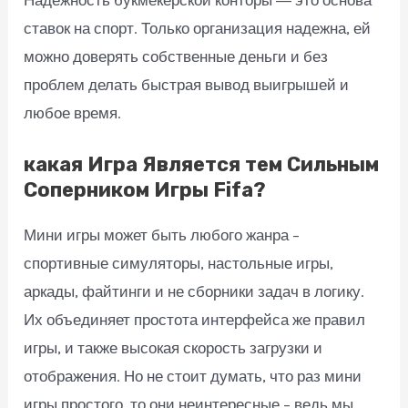
ставок на спорт. Только организация надежна, ей
можно доверять собственные деньги и без
проблем делать быстрая вывод выигрышей и
любое время.
какая Игра Является тем Сильным
Соперником Игры Fifa?
Мини игры может быть любого жанра –
спортивные симуляторы, настольные игры,
аркады, файтинги и не сборники задач в логику.
Их объединяет простота интерфейса же правил
игры, и также высокая скорость загрузки и
отображения. Но не стоит думать, что раз мини
игры простого, то они неинтересные – ведь мы