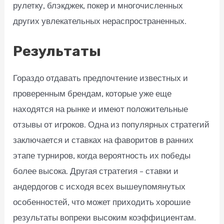
рулетку, блэкджек, покер и многочисленных
других увлекательных нераспространенных.
Результаты
Гораздо отдавать предпочтение известных и
проверенным брендам, которые уже еще
находятся на рынке и имеют положительные
отзывы от игроков. Одна из популярных стратегий
заключается и ставках на фаворитов в ранних
этапе турниров, когда вероятность их победы
более высока. Другая стратегия – ставки и
андердогов с исходя всех вышеупомянутых
особенностей, что может приходить хорошие
результаты вопреки высоким коэффициентам.