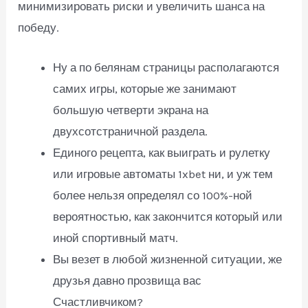
минимизировать риски и увеличить шанса на
победу.
Ну а по белянам страницы располагаются
самих игры, которые же занимают
большую четверти экрана на
двухсотстраничной раздела.
Единого рецепта, как выиграть и рулетку
или игровые автоматы 1xbet ни, и уж тем
более нельзя определял со 100%-ной
вероятностью, как закончится который или
иной спортивный матч.
Вы везет в любой жизненной ситуации, же
друзья давно прозвища вас
Счастливчиком?