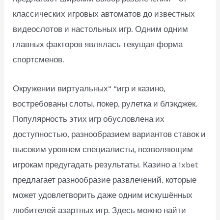
классических игровых автоматов до известных
видеослотов и настольных игр. Одним одним
главных факторов являлась текущая форма
спортсменов.
Окружении виртуальных” “игр и казино,
востребованы слоты, покер, рулетка и блэкджек.
Популярность этих игр обусловлена их
доступностью, разнообразием вариантов ставок и
высоким уровнем специалисты, позволяющим
игрокам предугадать результаты. Казино а 1xbet
предлагает разнообразие развлечений, которые
может удовлетворить даже одним искушённых
любителей азартных игр. Здесь можно найти