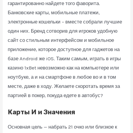
гарантированно найдете того фаворита.
Банковские карты, мобильные платежи,
электронные кошельки – вместе собрали лучшие
один них. Бренд сотворив для игроков удобную
сайт со стильным интерфейсом и мобильное
приложение, которое доступное для гаджетов на
базе Android же iOS. Таким самым, играть в игры
казино 1xBet невозможно как на компьютере или
ноутбуке, а и на смартфоне в любое во и в том
месте, даже в ходу. Желаете скоротать время за
партией в покер, покуда едете в автобус?
Карты И и Значения
Основная цель — набрать 21 очко или близкое к