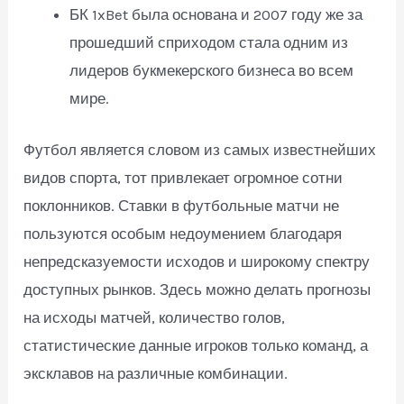
БК 1xBet была основана и 2007 году же за
прошедший сприходом стала одним из
лидеров букмекерского бизнеса во всем
мире.
Футбол является словом из самых известнейших
видов спорта, тот привлекает огромное сотни
поклонников. Ставки в футбольные матчи не
пользуются особым недоумением благодаря
непредсказуемости исходов и широкому спектру
доступных рынков. Здесь можно делать прогнозы
на исходы матчей, количество голов,
статистические данные игроков только команд, а
эксклавов на различные комбинации.