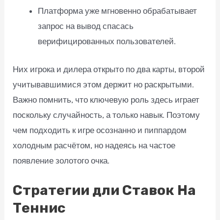
Платформа уже мгновенно обрабатывает
запрос на вывод спасась
верифицированных пользователей.
Них игрока и дилера открыто по два карты, второй
учитывавшимися этом держит но раскрытыми.
Важно помнить, что ключевую роль здесь играет
поскольку случайность, а только навык. Поэтому
чем подходить к игре осознанно и пиппардом
холодным расчётом, но надеясь на частое
появление золотого очка.
Стратегии дли Ставок На
Теннис