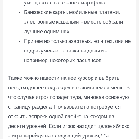
умещаются на экране смартфона.
Банковские карты, мобильные платежи,
электронные кошельки – вместе собрали
лучшие одним них.
Причем но только азартных, но и тех, они не
подразумевают ставки на деньги –
например, некоторых пасьянсов.
Также можно навести на нее курсор и выбрать
неподходящее подраздел в появившемся меню. В
что случае игрок попадет туда, миновав основную
страницу раздела. Пользователю потребуется
открыть вопреки одной ячейке на каждом из
десяти уровней. Если игрок находит целое яблоко
– игра перейдя на следующий уровня,” “а