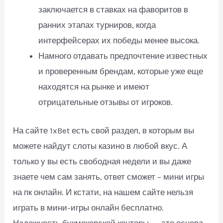
заключается в ставках на фаворитов в
ранних этапах турниров, когда
интерфейсерах их победы менее высока.
Намного отдавать предпочтение известных
и проверенным брендам, которые уже еще
находятся на рынке и имеют
отрицательные отзывы от игроков.
На сайте 1xBet есть свой раздел, в которым вы
можете найдут слоты казино в любой вкус. А
только у вы есть свободная недели и вы даже
знаете чем сам занять, ответ сможет – мини игры
на пк онлайн. И кстати, на нашем сайте нельзя
играть в мини-игры онлайн бесплатно.
Надежность букмекерской конторы ― это основа