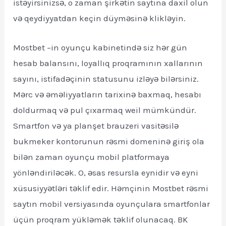
istəyirsinizsə, o zaman şirkətin saytına daxil olun
və qeydiyyatdan keçin düyməsinə klikləyin.
Mostbet –in oyunçu kabinetində siz hər gün
hesab balansını, loyallıq proqramının xallarının
sayını, istifadəçinin statusunu izləyə bilərsiniz.
Mərc və əməliyyatların tarixinə baxmaq, hesabı
doldurmaq və pul çıxarmaq weil mümkündür.
Smartfon və ya planşet brauzeri vasitəsilə
bukmeker kontorunun rəsmi domeninə giriş ola
bilən zaman oyunçu mobil platformaya
yönləndiriləcək. O, əsas resursla eynidir və eyni
xüsusiyyətləri təklif edir. Həmçinin Mostbet rəsmi
saytın mobil versiyasında oyunçulara smartfonlar
üçün proqram yükləmək təklif olunacaq. BK