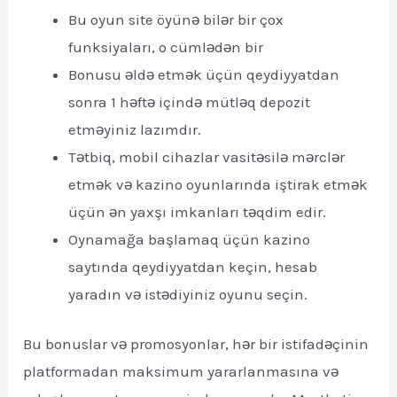
Bu oyun site öyünə bilər bir çox
funksiyaları, o cümlədən bir
Bonusu əldə etmək üçün qeydiyyatdan
sonra 1 həftə içində mütləq depozit
etməyiniz lazımdır.
Tətbiq, mobil cihazlar vasitəsilə mərclər
etmək və kazino oyunlarında iştirak etmək
üçün ən yaxşı imkanları təqdim edir.
Oynamağa başlamaq üçün kazino
saytında qeydiyyatdan keçin, hesab
yaradın və istədiyiniz oyunu seçin.
Bu bonuslar və promosyonlar, hər bir istifadəçinin
platformadan maksimum yararlanmasına və