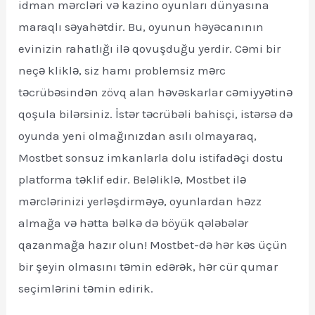
idman mərcləri və kazino oyunları dünyasına
maraqlı səyahətdir. Bu, oyunun həyəcanının
evinizin rahatlığı ilə qovuşduğu yerdir. Cəmi bir
neçə kliklə, siz hamı problemsiz mərc
təcrübəsindən zövq alan həvəskarlar cəmiyyətinə
qoşula bilərsiniz. İstər təcrübəli bahisçi, istərsə də
oyunda yeni olmağınızdan asılı olmayaraq,
Mostbet sonsuz imkanlarla dolu istifadəçi dostu
platforma təklif edir. Beləliklə, Mostbet ilə
mərclərinizi yerləşdirməyə, oyunlardan həzz
almağa və hətta bəlkə də böyük qələbələr
qazanmağa hazır olun! Mostbet-də hər kəs üçün
bir şeyin olmasını təmin edərək, hər cür qumar
seçimlərini təmin edirik.