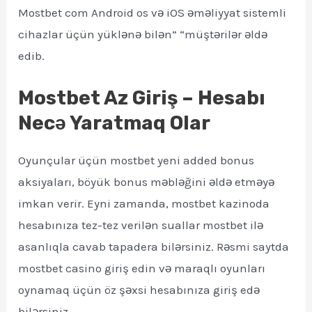
Mostbet com Android os və iOS əməliyyat sistemli
cihazlar üçün yüklənə bilən” “müştərilər əldə
edib.
Mostbet Az Giriş – Hesabı
Necə Yaratmaq Olar
Oyunçular üçün mostbet yeni added bonus
aksiyaları, böyük bonus məbləğini əldə etməyə
imkan verir. Eyni zamanda, mostbet kazinoda
hesabınıza tez-tez verilən suallar mostbet ilə
asanlıqla cavab tapadera bilərsiniz. Rəsmi saytda
mostbet casino giriş edin və maraqlı oyunları
oynamaq üçün öz şəxsi hesabınıza giriş edə
bilərsiniz.