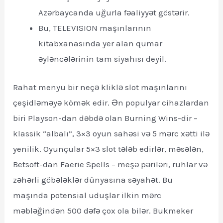
Azərbaycanda uğurla fəaliyyət göstərir.
Bu, TELEVISION maşınlarının
kitabxanasında yer alan qumar
əyləncələrinin tam siyahısı deyil.
Rahat menyu bir neçə kliklə slot maşınlarını
çeşidləməyə kömək edir. Ən populyar cihazlardan
biri Playson-dan dəbdə olan Burning Wins-dir –
klassik “albalı”, 3×3 oyun sahəsi və 5 mərc xətti ilə
yenilik. Oyunçular 5×3 slot tələb edirlər, məsələn,
Betsoft-dan Faerie Spells – meşə pəriləri, ruhlar və
zəhərli göbələklər dünyasına səyahət. Bu
maşında potensial uduşlar ilkin mərc
məbləğindən 500 dəfə çox ola bilər. Bukmeker