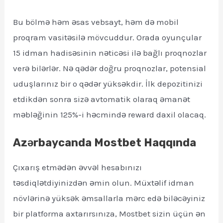
Bu bölmə həm əsas vebsayt, həm də mobil
proqram vasitəsilə mövcuddur. Orada oyunçular
15 idman hadisəsinin nəticəsi ilə bağlı proqnozlar
verə bilərlər. Nə qədər doğru proqnozlar, potensial
uduşlarınız bir o qədər yüksəkdir. İlk depozitinizi
etdikdən sonra sizə avtomatik olaraq əmanət
məbləğinin 125%-i həcmində reward daxil olacaq.
Azərbaycanda Mostbet Haqqında
Çıxarış etmədən əvvəl hesabınızı
təsdiqlətdiyinizdən əmin olun. Müxtəlif idman
növlərinə yüksək əmsallarla mərc edə biləcəyiniz
bir platforma axtarırsınıza, Mostbet sizin üçün ən