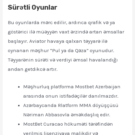
Sürətli Oyunlar
Bu oyunlarda mərc edilir, ardınca qrafik və ya
göstərici ilə müəyyən vaxt ərzində artan əmsallar
başlayır. Aviator havaya qalxan təyyarə ilə
oynanan məşhur “Pul ya da Qəza” oyunudur.
Təyyarənin sürəti və verdiyi əmsal havalandığı
andan getdikcə artır.
Məşhurluq platforma Mostbet Azerbaijan
arasında onun istifadəçilər danılmazdır.
Azərbaycanda Rlatform MMA döyüşçüsü
Nəriman Abbasovla əməkdaşlıq edir.
MostBet Curacao hökuməti tərəfindən
verilmiş lisenziyaya malikdir və