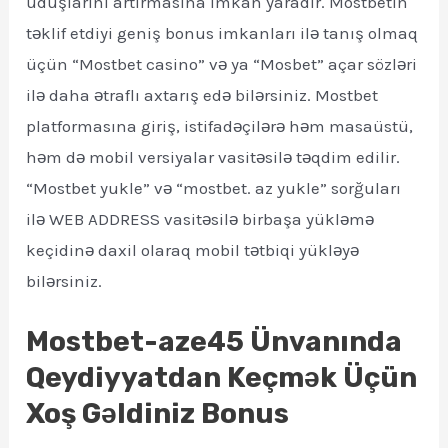
uduşlarını artırmasına imkan yaradır. Mostbetin
təklif etdiyi geniş bonus imkanları ilə tanış olmaq
üçün “Mostbet casino” və ya “Mosbet” açar sözləri
ilə daha ətraflı axtarış edə bilərsiniz. Mostbet
platformasına giriş, istifadəçilərə həm masaüstü,
həm də mobil versiyalar vasitəsilə təqdim edilir.
“Mostbet yukle” və “mostbet. az yukle” sorğuları
ilə WEB ADDRESS vasitəsilə birbaşa yükləmə
keçidinə daxil olaraq mobil tətbiqi yükləyə
bilərsiniz.
Mostbet-aze45 Ünvanında
Qeydiyyatdan Keçmək Üçün
Xoş Gəldiniz Bonus