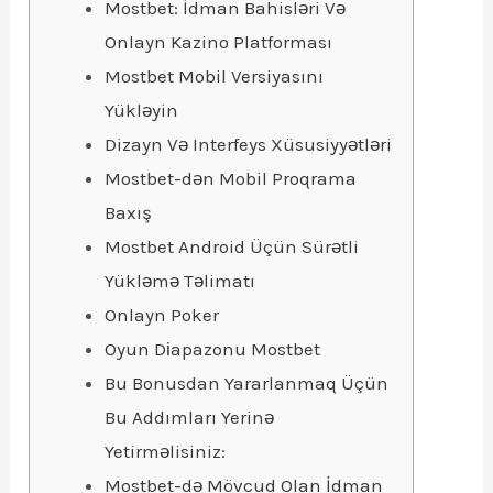
Mostbet: İdman Bahisləri Və
Onlayn Kazino Platforması
Mostbet Mobil Versiyasını
Yükləyin
Dizayn Və Interfeys Xüsusiyyətləri
Mostbet-dən Mobil Proqrama
Baxış
Mostbet Android Üçün Sürətli
Yükləmə Təlimatı
Onlayn Poker
Oyun Dіapazonu Mostbet
Bu Bonusdan Yararlanmaq Üçün
Bu Addımları Yerinə
Yetirməlisiniz:
Mostbet-də Mövcud Olan İdman