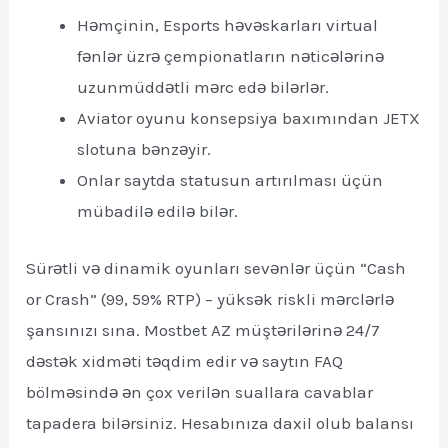
Həmçinin, Esports həvəskarları virtual
fənlər üzrə çempionatların nəticələrinə
uzunmüddətli mərc edə bilərlər.
Aviator oyunu konsepsiya baxımından JETX
slotuna bənzəyir.
Onlar saytda statusun artırılması üçün
mübadilə edilə bilər.
Sürətli və dinamik oyunları sevənlər üçün “Cash
or Crash” (99, 59% RTP) – yüksək riskli mərclərlə
şansınızı sına. Mostbet AZ müştərilərinə 24/7
dəstək xidməti təqdim edir və saytın FAQ
bölməsində ən çox verilən suallara cavablar
tapadera bilərsiniz. Hesabınıza daxil olub balansı