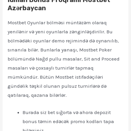
Azərbaycan
Mostbet Oyunlar bölməsi müntəzəm olaraq
yenilənir və yeni oyunlarla zənginləşdirilir. Bu
bölmədəki oyunlar demo rejimində də oynanılıb,
sınanıla bilər. Bunlarla yanaşı, Mostbet Poker
bölümündə Nağd pullu masalar, Sit and Proceed
masaları və çoxsaylı turnirlər tapmaq
mümkündür. Bütün Mostbet istifadəçiləri
gündəlik təşkil olunan pulsuz turnirlərə də
qatılaraq, qazana bilərlər.
Burada siz bet sığorta və ahora depozit
bonus təmin edəcək promo kodları tapa
bilərsiniz.