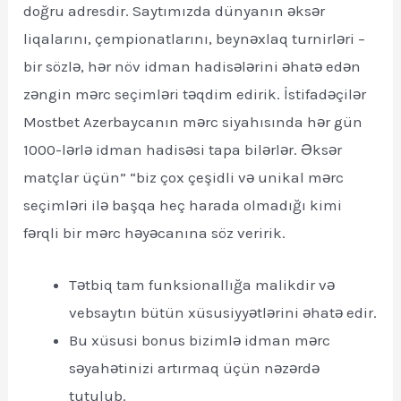
doğru adresdir. Saytımızda dünyanın əksər
liqalarını, çempionatlarını, beynəxlaq turnirləri –
bir sözlə, hər növ idman hadisələrini əhatə edən
zəngin mərc seçimləri təqdim edirik. İstifadəçilər
Mostbet Azerbaycanın mərc siyahısında hər gün
1000-lərlə idman hadisəsi tapa bilərlər. Əksər
matçlar üçün” “biz çox çeşidli və unikal mərc
seçimləri ilə başqa heç harada olmadığı kimi
fərqli bir mərc həyəcanına söz veririk.
Tətbiq tam funksionallığa malikdir və
vebsaytın bütün xüsusiyyətlərini əhatə edir.
Bu xüsusi bonus bizimlə idman mərc
səyahətinizi artırmaq üçün nəzərdə
tutulub.