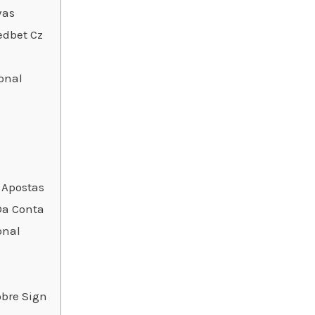
vas
edbet Cz
onal
 Apostas
Da Conta
onal
obre Sign