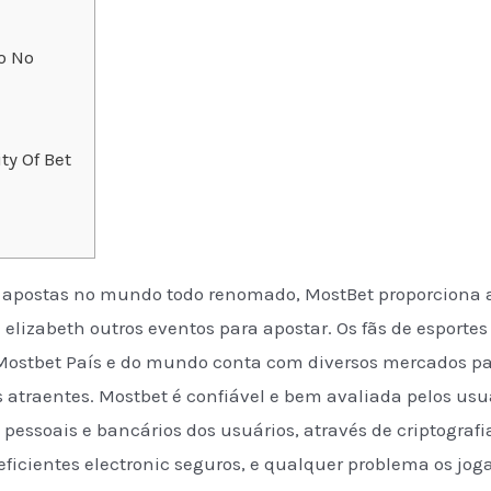
ão No
ty Of Bet
 apostas no mundo todo renomado, MostBet proporciona 
elizabeth outros eventos para apostar. Os fãs de esporte
, Mostbet País e do mundo conta com diversos mercados p
traentes. Mostbet é confiável e bem avaliada pelos usuári
 pessoais e bancários dos usuários, através de criptograf
icientes electronic seguros, e qualquer problema os jog