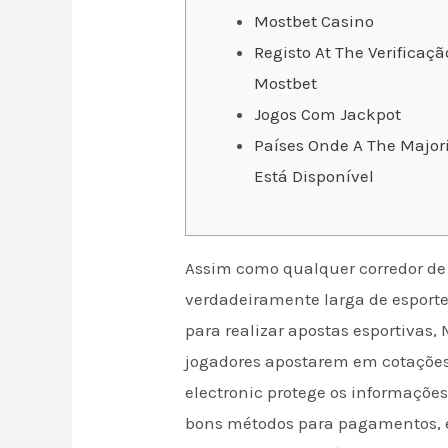
Mostbet Casino
Registo At The Verificaç
Mostbet
Jogos Com Jackpot
Países Onde A The Majori
Está Disponível
Assim como qualquer corredor de
verdadeiramente larga de esporte 
para realizar apostas esportivas
jogadores apostarem em cotações a
electronic protege os informações
bons métodos para pagamentos, ef