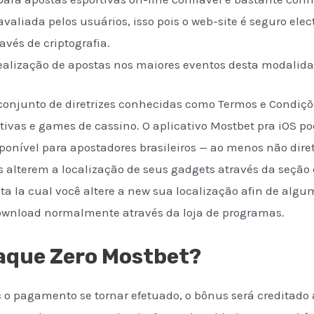
valiada pelos usuários, isso pois o web-site é seguro elec
avés de criptografia.
ealização de apostas nos maiores eventos desta modalida
onjunto de diretrizes conhecidas como Termos e Condiçõ
ivas e games de cassino. O aplicativo Mostbet pra iOS po
sponível para apostadores brasileiros — ao menos não dire
 alterem a localização de seus gadgets através da seção d
sta la cual você altere a new sua localização afin de alg
download normalmente através da loja de programas.
aque Zero Mostbet?
nic o pagamento se tornar efetuado, o bônus será credita