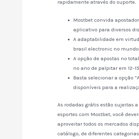
rapidamente através do suporte.
Mostbet convida apostadore
aplicativo para diversos dis
A adaptabilidade em virtud
brasil electronic no mundo
A opção de apostas no tota
no ano de palpitar em 12-1
Basta selecionar a opção “
disponíveis para a realiza
As rodadas grátis estão sujeitas
esportes com Mostbet, você deverá
aproveitar todos os mercados di
catálogo, de diferentes categoria