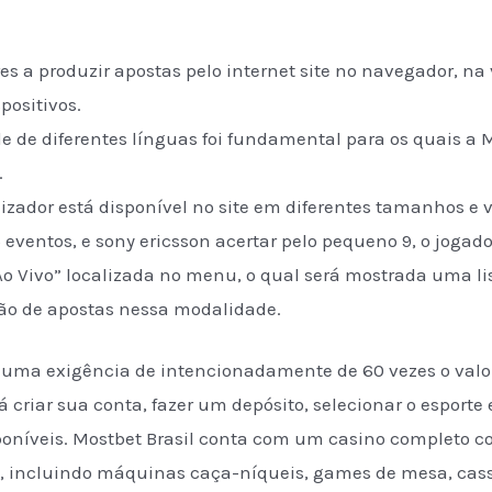
s a produzir apostas pelo internet site no navegador, na 
positivos.
e de diferentes línguas foi fundamental para os quais a 
.
lizador está disponível no site em diferentes tamanhos e
5 eventos, e sony ericsson acertar pelo pequeno 9, o joga
Ao Vivo” localizada no menu, o qual será mostrada uma lis
ção de apostas nessa modalidade.
 a uma exigência de intencionadamente de 60 vezes o valo
 criar sua conta, fazer um depósito, selecionar o esporte
sponíveis. Mostbet Brasil conta com um casino completo 
s, incluindo máquinas caça-níqueis, games de mesa, cassi