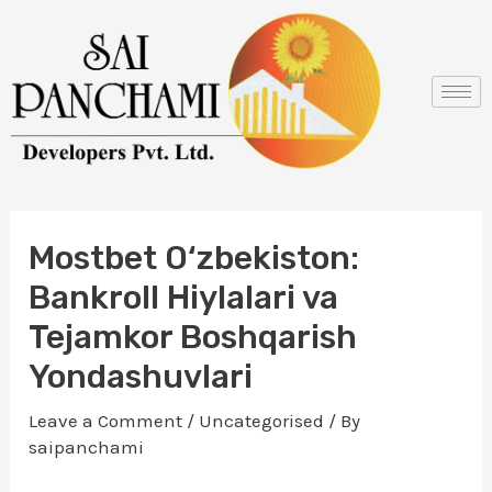
Skip
Post
to
navigation
content
Mostbet O‘zbekiston:
Bankroll Hiylalari va
Tejamkor Boshqarish
Yondashuvlari
Leave a Comment
/
Uncategorised
/ By
saipanchami