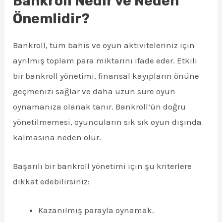
Bankroll Nedir ve Neden
Önemlidir?
Bankroll, tüm bahis ve oyun aktiviteleriniz için
ayrılmış toplam para miktarını ifade eder. Etkili
bir bankroll yönetimi, finansal kayıpların önüne
geçmenizi sağlar ve daha uzun süre oyun
oynamanıza olanak tanır. Bankroll’ün doğru
yönetilmemesi, oyuncuların sık sık oyun dışında
kalmasına neden olur.
Başarılı bir bankroll yönetimi için şu kriterlere
dikkat edebilirsiniz:
Kazanılmış parayla oynamak.