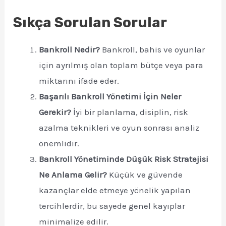
Sıkça Sorulan Sorular
Bankroll Nedir?
Bankroll, bahis ve oyunlar
için ayrılmış olan toplam bütçe veya para
miktarını ifade eder.
Başarılı Bankroll Yönetimi İçin Neler
Gerekir?
İyi bir planlama, disiplin, risk
azalma teknikleri ve oyun sonrası analiz
önemlidir.
Bankroll Yönetiminde Düşük Risk Stratejisi
Ne Anlama Gelir?
Küçük ve güvende
kazançlar elde etmeye yönelik yapılan
tercihlerdir, bu sayede genel kayıplar
minimalize edilir.