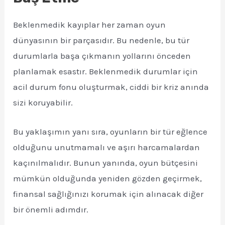
Beklenmedik kayıplar her zaman oyun
dünyasının bir parçasıdır. Bu nedenle, bu tür
durumlarla başa çıkmanın yollarını önceden
planlamak esastır. Beklenmedik durumlar için
acil durum fonu oluşturmak, ciddi bir kriz anında
sizi koruyabilir.
Bu yaklaşımın yanı sıra, oyunların bir tür eğlence
olduğunu unutmamalı ve aşırı harcamalardan
kaçınılmalıdır. Bunun yanında, oyun bütçesini
mümkün olduğunda yeniden gözden geçirmek,
finansal sağlığınızı korumak için alınacak diğer
bir önemli adımdır.