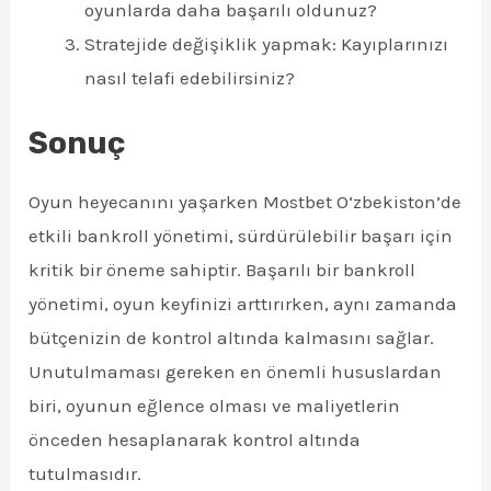
oyunlarda daha başarılı oldunuz?
Stratejide değişiklik yapmak: Kayıplarınızı
nasıl telafi edebilirsiniz?
Sonuç
Oyun heyecanını yaşarken Mostbet O‘zbekiston’de
etkili bankroll yönetimi, sürdürülebilir başarı için
kritik bir öneme sahiptir. Başarılı bir bankroll
yönetimi, oyun keyfinizi arttırırken, aynı zamanda
bütçenizin de kontrol altında kalmasını sağlar.
Unutulmaması gereken en önemli hususlardan
biri, oyunun eğlence olması ve maliyetlerin
önceden hesaplanarak kontrol altında
tutulmasıdır.