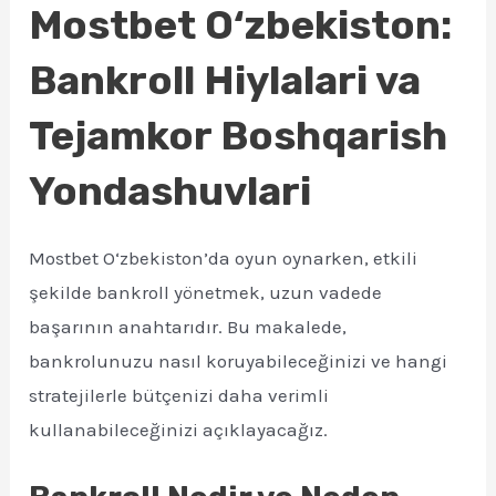
Mostbet O‘zbekiston:
Bankroll Hiylalari va
Tejamkor Boshqarish
Yondashuvlari
Mostbet O‘zbekiston’da oyun oynarken, etkili
şekilde bankroll yönetmek, uzun vadede
başarının anahtarıdır. Bu makalede,
bankrolunuzu nasıl koruyabileceğinizi ve hangi
stratejilerle bütçenizi daha verimli
kullanabileceğinizi açıklayacağız.