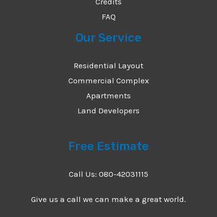
Credits
FAQ
Our Service
Residential Layout
Commercial Complex
Apartments
Land Developers
Free Estimate
Call Us: 080-42031115
Give us a call we can make a great world.