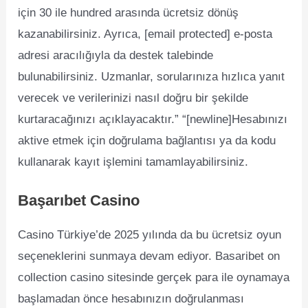
için 30 ile hundred arasında ücretsiz dönüş
kazanabilirsiniz. Ayrıca, [email protected] e-posta
adresi aracılığıyla da destek talebinde
bulunabilirsiniz. Uzmanlar, sorularınıza hızlıca yanıt
verecek ve verilerinizi nasıl doğru bir şekilde
kurtaracağınızı açıklayacaktır.” “[newline]Hesabınızı
aktive etmek için doğrulama bağlantısı ya da kodu
kullanarak kayıt işlemini tamamlayabilirsiniz.
Başarıbet Casino
Casino Türkiye’de 2025 yılında da bu ücretsiz oyun
seçeneklerini sunmaya devam ediyor. Basaribet on
collection casino sitesinde gerçek para ile oynamaya
başlamadan önce hesabınızın doğrulanması