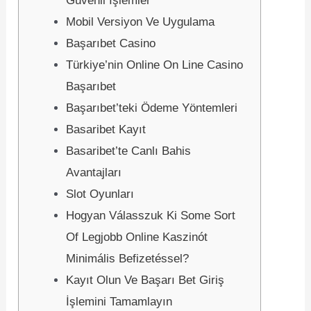
Güvenli İşlemler
Mobil Versiyon Ve Uygulama
Başarıbet Casino
Türkiye’nin Online On Line Casino
Başarıbet
Başarıbet’teki Ödeme Yöntemleri
Basaribet Kayıt
Basaribet’te Canlı Bahis
Avantajları
Slot Oyunları
Hogyan Válasszuk Ki Some Sort
Of Legjobb Online Kaszinót
Minimális Befizetéssel?
Kayıt Olun Ve Başarı Bet Giriş
İşlemini Tamamlayın