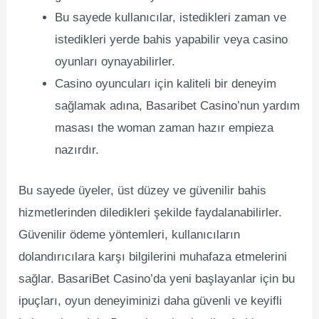
Bu sayede kullanıcılar, istedikleri zaman ve
istedikleri yerde bahis yapabilir veya casino
oyunları oynayabilirler.
Casino oyuncuları için kaliteli bir deneyim
sağlamak adına, Basaribet Casino’nun yardım
masası the woman zaman hazır empieza
nazırdır.
Bu sayede üyeler, üst düzey ve güvenilir bahis
hizmetlerinden diledikleri şekilde faydalanabilirler.
Güvenilir ödeme yöntemleri, kullanıcıların
dolandırıcılara karşı bilgilerini muhafaza etmelerini
sağlar. BasariBet Casino’da yeni başlayanlar için bu
ipuçları, oyun deneyiminizi daha güvenli ve keyifli