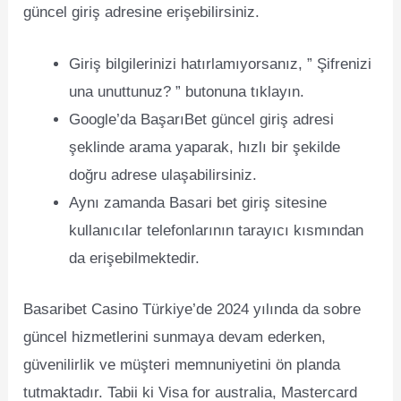
güncel giriş adresine erişebilirsiniz.
Giriş bilgilerinizi hatırlamıyorsanız, ” Şifrenizi
una unuttunuz? ” butonuna tıklayın.
Google’da BaşarıBet güncel giriş adresi
şeklinde arama yaparak, hızlı bir şekilde
doğru adrese ulaşabilirsiniz.
Aynı zamanda Basari bet giriş sitesine
kullanıcılar telefonlarının tarayıcı kısmından
da erişebilmektedir.
Basaribet Casino Türkiye’de 2024 yılında da sobre
güncel hizmetlerini sunmaya devam ederken,
güvenilirlik ve müşteri memnuniyetini ön planda
tutmaktadır. Tabii ki Visa for australia, Mastercard