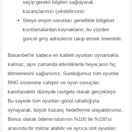
seçip gerekli bilgileri sağlayarak
kazançlarınızı çekebilirsiniz.
Siteye erişim sorunları genellikle bölgesel
kısıtlamalardan kaynaklanır, bu yüzden
güncel giriş adreslerini takip etmek önemlidir.
Basarıbet’te sadece en kaliteli oyunları oynamakla
kalmaz, aynı zamanda etkinliklerle heyecanın hiç
bitmemesini sağlarsınız. Sunduğumuz tüm oyunlar
RNG sistemine sahiptir ve oyun sonuçları
kanıtlanabilir düzeyde rastgele olarak gerçekleşir.
Bu sayede tüm oyunları gönül rahatlığıyla
oynayarak, büyük kazanç hedeflerine ulaşabilirsiniz.
Bonus olarak ödeme tutarının %100 ile %150’si
arasında bir miktar alabilir ve ayrıca slot oyunları