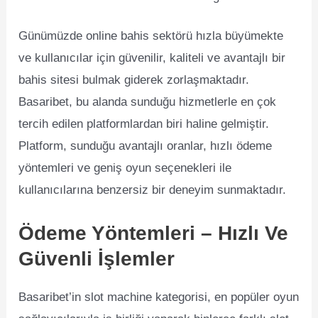
Günümüzde online bahis sektörü hızla büyümekte
ve kullanıcılar için güvenilir, kaliteli ve avantajlı bir
bahis sitesi bulmak giderek zorlaşmaktadır.
Basaribet, bu alanda sunduğu hizmetlerle en çok
tercih edilen platformlardan biri haline gelmiştir.
Platform, sunduğu avantajlı oranlar, hızlı ödeme
yöntemleri ve geniş oyun seçenekleri ile
kullanıcılarına benzersiz bir deneyim sunmaktadır.
Ödeme Yöntemleri – Hızlı Ve
Güvenli İşlemler
Basaribet’in slot machine kategorisi, en popüler oyun