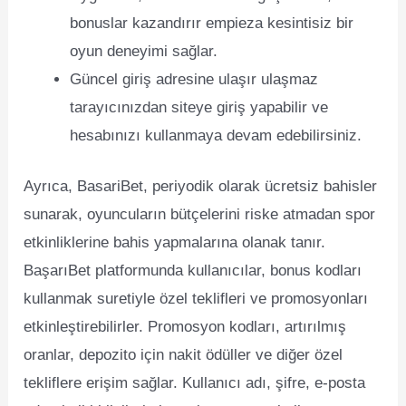
bonuslar kazandırır empieza kesintisiz bir
oyun deneyimi sağlar.
Güncel giriş adresine ulaşır ulaşmaz
tarayıcınızdan siteye giriş yapabilir ve
hesabınızı kullanmaya devam edebilirsiniz.
Ayrıca, BasariBet, periyodik olarak ücretsiz bahisler
sunarak, oyuncuların bütçelerini riske atmadan spor
etkinliklerine bahis yapmalarına olanak tanır.
BaşarıBet platformunda kullanıcılar, bonus kodları
kullanmak suretiyle özel teklifleri ve promosyonları
etkinleştirebilirler. Promosyon kodları, artırılmış
oranlar, depozito için nakit ödüller ve diğer özel
tekliflere erişim sağlar. Kullanıcı adı, şifre, e-posta