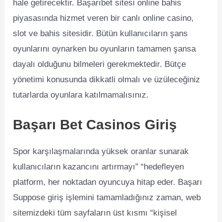
hale getirecektir. Başarıbet sitesi online bahis
piyasasında hizmet veren bir canlı online casino,
slot ve bahis sitesidir. Bütün kullanıcıların şans
oyunlarını oynarken bu oyunların tamamen şansa
dayalı olduğunu bilmeleri gerekmektedir. Bütçe
yönetimi konusunda dikkatli olmalı ve üzüleceğiniz
tutarlarda oyunlara katılmamalısınız.
Başarı Bet Casinos Giriş
Spor karşılaşmalarında yüksek oranlar sunarak
kullanıcıların kazancını artırmayı” “hedefleyen
platform, her noktadan oyuncuya hitap eder. Başarı
Suppose giriş işlemini tamamladığınız zaman, web
sitemizdeki tüm sayfaların üst kısmı “kişisel