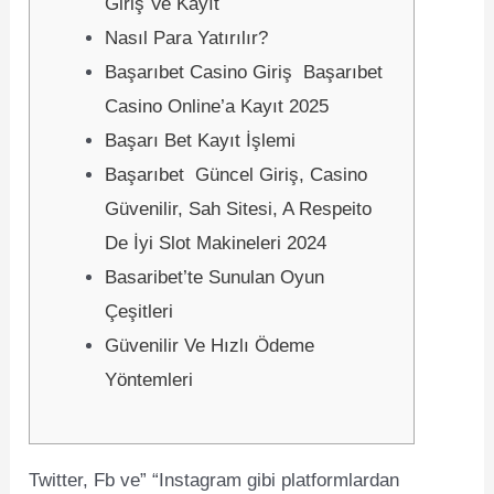
Giriş Ve Kayıt
Nasıl Para Yatırılır?
Başarıbet Casino Giriş ️ Başarıbet
Casino Online’a Kayıt 2025
Başarı Bet Kayıt İşlemi
Başarıbet ️ Güncel Giriş, Casino
Güvenilir, Sah Sitesi, A Respeito
De İyi Slot Makineleri 2024
Basaribet’te Sunulan Oyun
Çeşitleri
Güvenilir Ve Hızlı Ödeme
Yöntemleri
Twitter, Fb ve” “Instagram gibi platformlardan