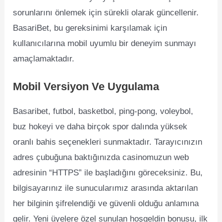
sorunlarını önlemek için sürekli olarak güncellenir.
BasariBet, bu gereksinimi karşılamak için
kullanıcılarına mobil uyumlu bir deneyim sunmayı
amaçlamaktadır.
Mobil Versiyon Ve Uygulama
Basaribet, futbol, basketbol, ping-pong, voleybol,
buz hokeyi ve daha birçok spor dalında yüksek
oranlı bahis seçenekleri sunmaktadır. Tarayıcınızın
adres çubuğuna baktığınızda casinomuzun web
adresinin “HTTPS” ile başladığını göreceksiniz. Bu,
bilgisayarınız ile sunucularımız arasında aktarılan
her bilginin şifrelendiği ve güvenli olduğu anlamına
gelir. Yeni üyelere özel sunulan hoşgeldin bonusu, ilk