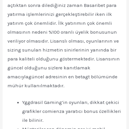
açtıktan sonra dilediğiniz zaman Basaribet para
yatırma işlemlerinizi gerçekleştirebilir iken ilk
yatırım çok önemlidir. İlk yatırımın çok önemli
olmasının nedeni %100 oranlı üyelik bonusunun
veriliyor olmasıdır. Lisanslı olması, oyunlarının ve
sizing sunulan hizmetin sinirlerinin yanında bir
para kaliteli olduğunu göstermektedir. Lisansının
güncel olduğunu sizlere kanıtlamak
amacıylagüncel adresinin en betagt bölümünde
mühür kullanılmaktadır.
Yggdrasil Gaming’in oyunları, dikkat çekici
grafikler comienza yaratıcı bonus özellikleri
ile bilinir.
Müşteriler son dönemin por iyi mobil