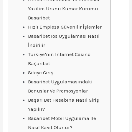
Yazilim Urunu Kumar Kurumu
Basaribet
Hızlı Empieza Güvenilir İşlemler
Basaribet Ios Uygulaması Nasıl
İndirilir
Türkiye’nin Internet Casino
Başarıbet
Siteye Giriş
Basaribet Uygulamasındaki
Bonuslar Ve Promosyonlar
Başarı Bet Hesabına Nasıl Giriş
Yapılır?
Basaribet Mobil Uygulama Ile
Nasıl Kayıt Olunur?