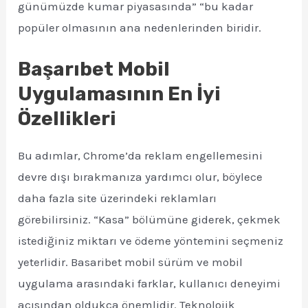
günümüzde kumar piyasasında” “bu kadar
popüler olmasının ana nedenlerinden biridir.
Başarıbet Mobil
Uygulamasının En İyi
Özellikleri
Bu adımlar, Chrome’da reklam engellemesini
devre dışı bırakmanıza yardımcı olur, böylece
daha fazla site üzerindeki reklamları
görebilirsiniz. “Kasa” bölümüne giderek, çekmek
istediğiniz miktarı ve ödeme yöntemini seçmeniz
yeterlidir. Basaribet mobil sürüm ve mobil
uygulama arasındaki farklar, kullanıcı deneyimi
açısından oldukça önemlidir. Teknolojik