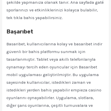
şekilde yapmanıza olanak tanır. Ana sayfada gaté
sporlarınızı ve etkinliklerinizi kolayca bulabilir,
tek tıkla bahis yapabilirsiniz.
Başarıbet
Basaribet, kullanıcılarına kolay ve basaribet indir
güvenli bir bahis platformu sunmak için
tasarlanmıştır. Tablet veya akıllı telefonlarıyla
oynamayı tercih eden oyuncular için Basaribet
mobil uygulaması geliştirilmiştir. Bu uygulama
sayesinde kullanıcılar, istedikleri zaman ve
istedikleri yerden bahis yapabilir empieza casino
oyunlarını oynayabilirler. Uygulama, slotlara,
diğer şans oyunlarına, çeşitli turnuvalara ve