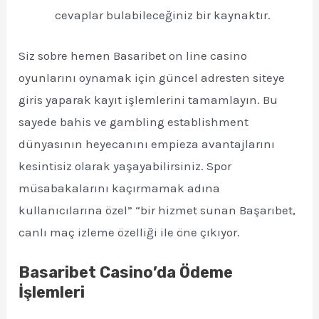
cevaplar bulabileceğiniz bir kaynaktır.
Siz sobre hemen Basaribet on line casino
oyunlarını oynamak için güncel adresten siteye
giris yaparak kayıt işlemlerini tamamlayın. Bu
sayede bahis ve gambling establishment
dünyasının heyecanını empieza avantajlarını
kesintisiz olarak yaşayabilirsiniz. Spor
müsabakalarını kaçırmamak adına
kullanıcılarına özel” “bir hizmet sunan Başarıbet,
canlı maç izleme özelliği ile öne çıkıyor.
Basaribet Casino’da Ödeme
İşlemleri