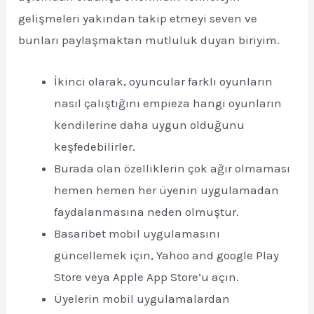
gelişmeleri yakından takip etmeyi seven ve
bunları paylaşmaktan mutluluk duyan biriyim.
İkinci olarak, oyuncular farklı oyunların
nasıl çalıştığını empieza hangi oyunların
kendilerine daha uygun olduğunu
keşfedebilirler.
Burada olan özelliklerin çok ağır olmaması
hemen hemen her üyenin uygulamadan
faydalanmasına neden olmuştur.
Basaribet mobil uygulamasını
güncellemek için, Yahoo and google Play
Store veya Apple App Store’u açın.
Üyelerin mobil uygulamalardan