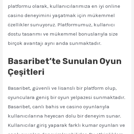
platformu olarak, kullanıcılarımıza en iyi online
casino deneyimini yaşatmak için mükemmel
özellikler sunuyoruz. Platformumuz, kullanıcı
dostu tasarımı ve mükemmel bonuslarıyla size
birçok avantajı aynı anda sunmaktadır.
Basaribet’te Sunulan Oyun
Çeşitleri
Basaribet, güvenli ve lisanslı bir platform olup,
oyunculara geniş bir oyun yelpazesi sunmaktadır.
Basaribet, canlı bahis ve casino oyunlarıyla
kullanıcılarına heyecan dolu bir deneyim sunar.
Kullanıcılar giriş yaparak farklı kumar oyunları ve