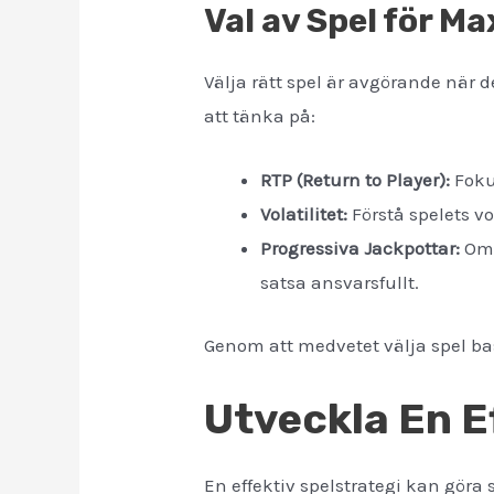
Val av Spel för M
Välja rätt spel är avgörande när 
att tänka på:
RTP (Return to Player):
Foku
Volatilitet:
Förstå spelets vo
Progressiva Jackpottar:
Om 
satsa ansvarsfullt.
Genom att medvetet välja spel base
Utveckla En E
En effektiv spelstrategi kan göra