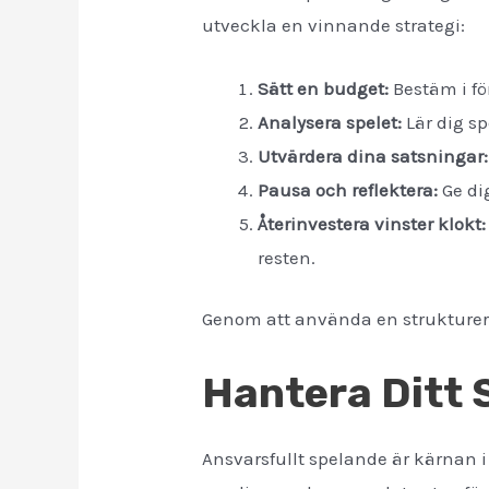
utveckla en vinnande strategi:
Sätt en budget:
Bestäm i fö
Analysera spelet:
Lär dig sp
Utvärdera dina satsningar:
Pausa och reflektera:
Ge dig
Återinvestera vinster klokt:
resten.
Genom att använda en strukturera
Hantera Ditt 
Ansvarsfullt spelande är kärnan 