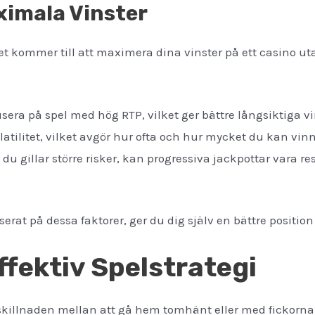
aximala Vinster
det kommer till att maximera dina vinster på ett casino u
sera på spel med hög RTP, vilket ger bättre långsiktiga v
latilitet, vilket avgör hur ofta och hur mycket du kan vin
du gillar större risker, kan progressiva jackpottar vara r
rat på dessa faktorer, ger du dig själv en bättre position f
ffektiv Spelstrategi
 skillnaden mellan att gå hem tomhänt eller med fickorna f