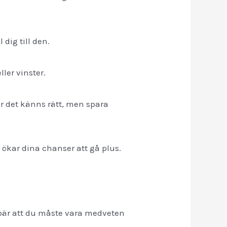
dig till den.
ler vinster.
är det känns rätt, men spara
ökar dina chanser att gå plus.
ebär att du måste vara medveten