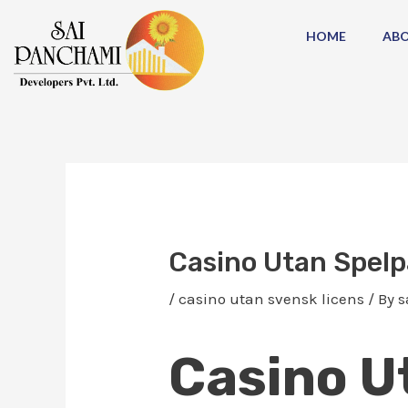
Skip
Post
HOME
AB
to
navigation
content
Casino Utan Spelpa
/
casino utan svensk licens
/ By
s
Casino U