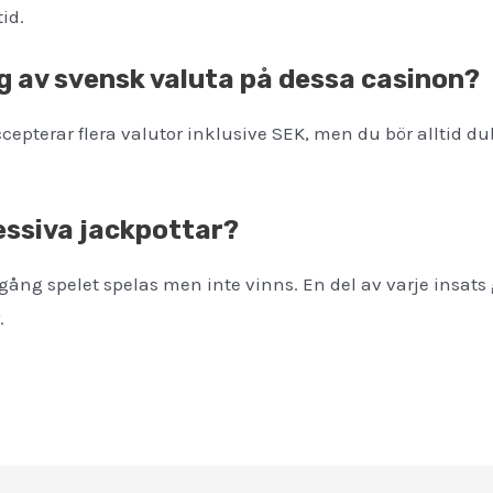
tid.
g av svensk valuta på dessa casinon?
pterar flera valutor inklusive SEK, men du bör alltid du
essiva jackpottar?
gång spelet spelas men inte vinns. En del av varje insats gå
.