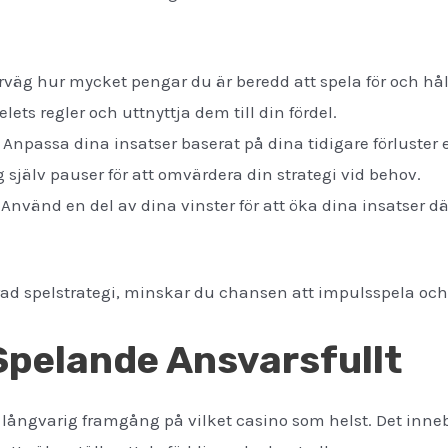
rväg hur mycket pengar du är beredd att spela för och håll 
elets regler och uttnyttja dem till din fördel.
Anpassa dina insatser baserat på dina tidigare förluster el
 själv pauser för att omvärdera din strategi vid behov.
Använd en del av dina vinster för att öka dina insatser d
d spelstrategi, minskar du chansen att impulsspela och 
Spelande Ansvarsfullt
i långvarig framgång på vilket casino som helst. Det inn