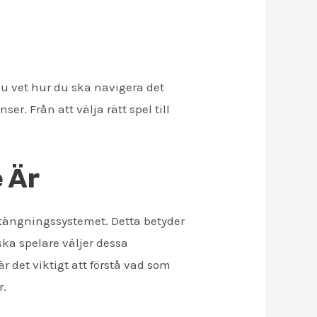
u vet hur du ska navigera det
r. Från att välja rätt spel till
 Är
vstängningssystemet. Detta betyder
ka spelare väljer dessa
är det viktigt att förstå vad som
r.