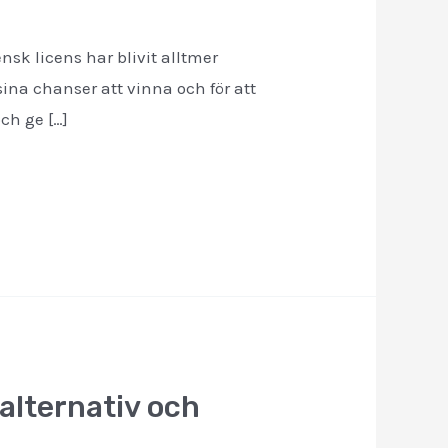
nsk licens har blivit alltmer
ina chanser att vinna och för att
och ge […]
alternativ och