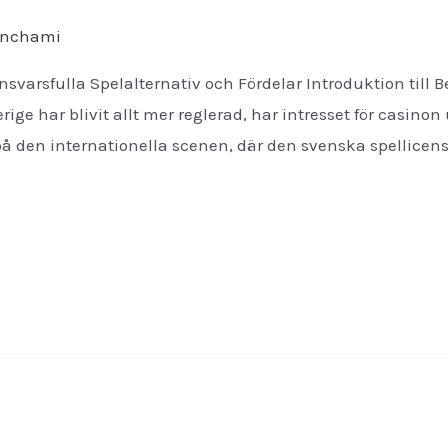
anchami
svarsfulla Spelalternativ och Fördelar Introduktion till 
ige har blivit allt mer reglerad, har intresset för casino
 på den internationella scenen, där den svenska spellicen