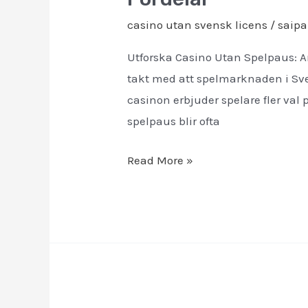
Utan
casino utan svensk licens
/
saip
Spelpaus:
Ansvarsfulla
Utforska Casino Utan Spelpaus: An
Spelalternativ
takt med att spelmarknaden i Sver
och
casinon erbjuder spelare fler val
Fördelar
spelpaus blir ofta
Read More »