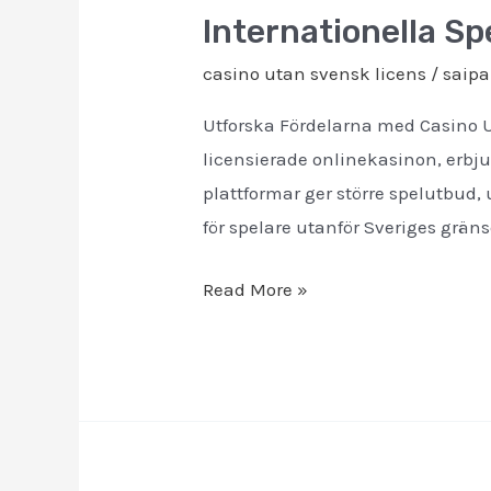
Fördelarna
Internationella Sp
med
casino utan svensk licens
/
saip
Casino
Utan
Utforska Fördelarna med Casino Ut
Svensk
licensierade onlinekasinon, erbju
Licens
plattformar ger större spelutbud,
för
för spelare utanför Sveriges gräns
Internationella
Read More »
Spelare