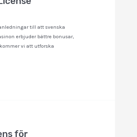
License
nledningar till att svenska
asinon erbjuder bättre bonusar,
l kommer vi att utforska
ns för