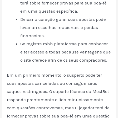
terá sobre fornecer provas para sua boa-fé
em uma questão específica.
Deixar u coração guiar suas apostas pode
levar an escolhas irracionais e perdas
financeiras.
Se registre mhh plataforma para conhecer
e ter acesso a todas because vantagens que
o site oferece afin de os seus compradores.
Em um primeiro momento, o suspeito pode ter
suas apostas canceladas ou conseguir seus
saques restringidos. O suporte técnico da MostBet
responde prontamente e lida minuciosamente
com questões controversas, mas u jogador terá de
fornecer provas sobre sua boa-fé em uma questão