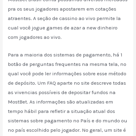
pra os seus jogadores apostarem em cotações
atraentes. A seção de cassino ao vivo permite la
cual você jogue games de azar a new dinheiro
com jogadores ao vivo.
Para a maioria dos sistemas de pagamento, há 1
botão de perguntas frequentes na mesma tela, no
qual você pode ler informações sobre esse método
de depósito. Um FAQ aparte no site descreve todas
as vivencias possíveis de depositar fundos na
MostBet. As informações são atualizadas em
tempo hábil para refletir a situação atual dos
sistemas sobre pagamento no País e do mundo ou
no país escolhido pelo jogador. No geral, um site é