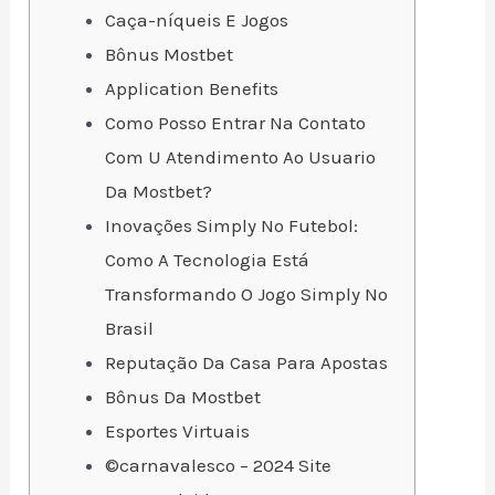
Caça-níqueis E Jogos
Bônus Mostbet
Application Benefits
Como Posso Entrar Na Contato
Com U Atendimento Ao Usuario
Da Mostbet?
Inovações Simply No Futebol:
Como A Tecnologia Está
Transformando O Jogo Simply No
Brasil
Reputação Da Casa Para Apostas
Bônus Da Mostbet
Esportes Virtuais
©carnavalesco – 2024 Site