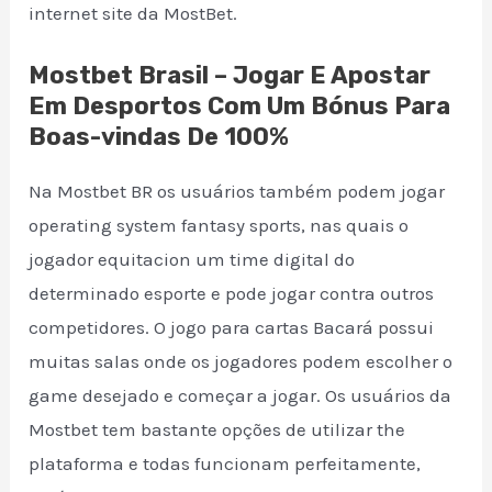
internet site da MostBet.
Mostbet Brasil – Jogar E Apostar
Em Desportos Com Um Bónus Para
Boas-vindas De 100%
Na Mostbet BR os usuários também podem jogar
operating system fantasy sports, nas quais o
jogador equitacion um time digital do
determinado esporte e pode jogar contra outros
competidores. O jogo para cartas Bacará possui
muitas salas onde os jogadores podem escolher o
game desejado e começar a jogar. Os usuários da
Mostbet tem bastante opções de utilizar the
plataforma e todas funcionam perfeitamente,