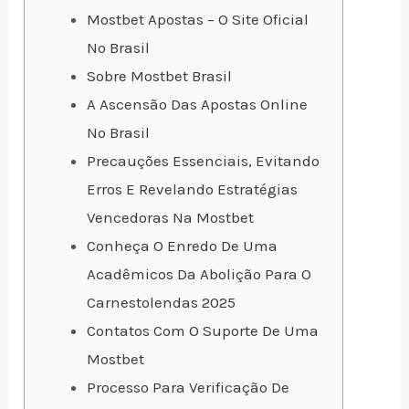
Mostbet Apostas – O Site Oficial
No Brasil
Sobre Mostbet Brasil
A Ascensão Das Apostas Online
No Brasil
Precauções Essenciais, Evitando
Erros E Revelando Estratégias
Vencedoras Na Mostbet
Conheça O Enredo De Uma
Acadêmicos Da Abolição Para O
Carnestolendas 2025
Contatos Com O Suporte De Uma
Mostbet
Processo Para Verificação De