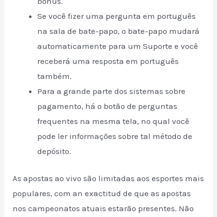
bônus.
Se você fizer uma pergunta em português
na sala de bate-papo, o bate-papo mudará
automaticamente para um Suporte e você
receberá uma resposta em português
também.
Para a grande parte dos sistemas sobre
pagamento, há o botão de perguntas
frequentes na mesma tela, no qual você
pode ler informações sobre tal método de
depósito.
As apostas ao vivo são limitadas aos esportes mais
populares, com an exactitud de que as apostas
nos campeonatos atuais estarão presentes. Não