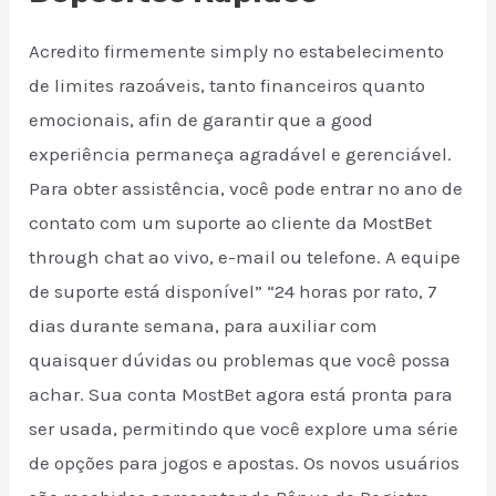
Acredito firmemente simply no estabelecimento
de limites razoáveis, tanto financeiros quanto
emocionais, afin de garantir que a good
experiência permaneça agradável e gerenciável.
Para obter assistência, você pode entrar no ano de
contato com um suporte ao cliente da MostBet
through chat ao vivo, e-mail ou telefone. A equipe
de suporte está disponível” “24 horas por rato, 7
dias durante semana, para auxiliar com
quaisquer dúvidas ou problemas que você possa
achar. Sua conta MostBet agora está pronta para
ser usada, permitindo que você explore uma série
de opções para jogos e apostas. Os novos usuários