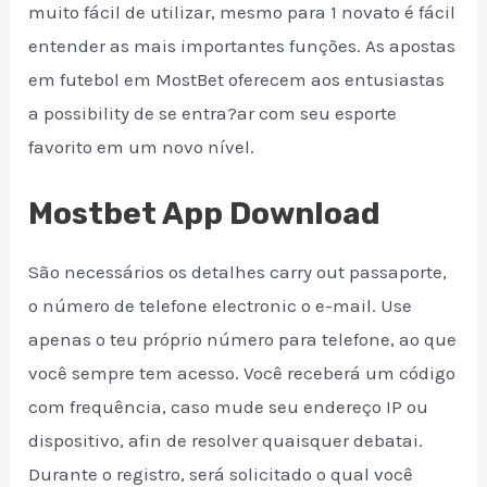
muito fácil de utilizar, mesmo para 1 novato é fácil
entender as mais importantes funções. As apostas
em futebol em MostBet oferecem aos entusiastas
a possibility de se entra?ar com seu esporte
favorito em um novo nível.
Mostbet App Download
São necessários os detalhes carry out passaporte,
o número de telefone electronic o e-mail. Use
apenas o teu próprio número para telefone, ao que
você sempre tem acesso. Você receberá um código
com frequência, caso mude seu endereço IP ou
dispositivo, afin de resolver quaisquer debatai.
Durante o registro, será solicitado o qual você