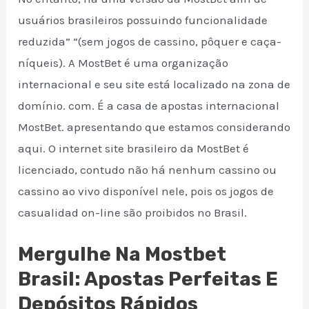
usuários brasileiros possuindo funcionalidade
reduzida” “(sem jogos de cassino, pôquer e caça-
níqueis). A MostBet é uma organização
internacional e seu site está localizado na zona de
domínio. com. É a casa de apostas internacional
MostBet. apresentando que estamos considerando
aqui. O internet site brasileiro da MostBet é
licenciado, contudo não há nenhum cassino ou
cassino ao vivo disponível nele, pois os jogos de
casualidad on-line são proibidos no Brasil.
Mergulhe Na Mostbet
Brasil: Apostas Perfeitas E
Depósitos Rápidos