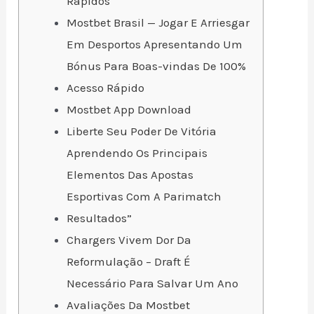
Rápidos
Mostbet Brasil — Jogar E Arriesgar
Em Desportos Apresentando Um
Bónus Para Boas-vindas De 100%
Acesso Rápido
Mostbet App Download
Liberte Seu Poder De Vitória
Aprendendo Os Principais
Elementos Das Apostas
Esportivas Com A Parimatch
Resultados”
Chargers Vivem Dor Da
Reformulação – Draft É
Necessário Para Salvar Um Ano
Avaliações Da Mostbet