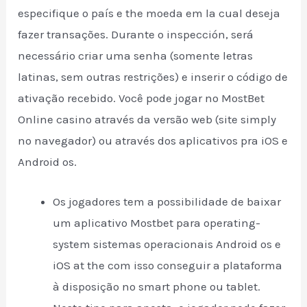
especifique o país e the moeda em la cual deseja
fazer transações. Durante o inspección, será
necessário criar uma senha (somente letras
latinas, sem outras restrições) e inserir o código de
ativação recebido. Você pode jogar no MostBet
Online casino através da versão web (site simply
no navegador) ou através dos aplicativos pra iOS e
Android os.
Os jogadores tem a possibilidade de baixar
um aplicativo Mostbet para operating-
system sistemas operacionais Android os e
iOS at the com isso conseguir a plataforma
à disposição no smart phone ou tablet.