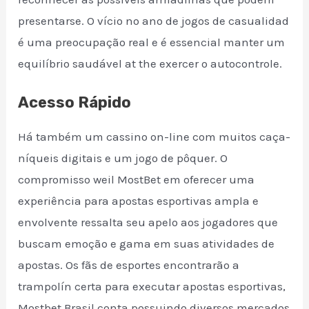
presentarse. O vício no ano de jogos de casualidad
é uma preocupação real e é essencial manter um
equilíbrio saudável at the exercer o autocontrole.
Acesso Rápido
Há também um cassino on-line com muitos caça-
níqueis digitais e um jogo de pôquer. O
compromisso weil MostBet em oferecer uma
experiência para apostas esportivas ampla e
envolvente ressalta seu apelo aos jogadores que
buscam emoção e gama em suas atividades de
apostas. Os fãs de esportes encontrarão a
trampolín certa para executar apostas esportivas,
Mostbet Brasil conta possuindo diversos mercados