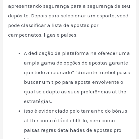
apresentando segurança para a segurança de seu
depósito. Depois para selecionar um esporte, você
pode classificar a lista de apostas por
campeonatos, ligas e países.
A dedicação da plataforma na oferecer uma
ampla gama de opções de apostas garante
que todo aficionado” “durante futebol possa
buscar um tipo para aposta envolvente o
qual se adapte às suas preferências at the
estratégias.
Isso é evidenciado pelo tamanho do bônus
at the como é fácil obtê-lo, bem como
paisas regras detalhadas de apostas pro