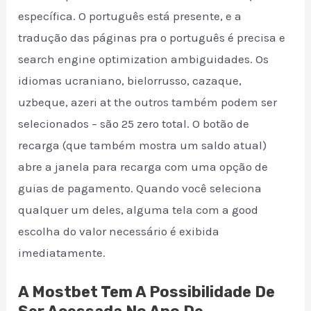
específica. O português está presente, e a
tradução das páginas pra o português é precisa e
search engine optimization ambiguidades. Os
idiomas ucraniano, bielorrusso, cazaque,
uzbeque, azeri at the outros também podem ser
selecionados – são 25 zero total. O botão de
recarga (que também mostra um saldo atual)
abre a janela para recarga com uma opção de
guias de pagamento. Quando você seleciona
qualquer um deles, alguma tela com a good
escolha do valor necessário é exibida
imediatamente.
A Mostbet Tem A Possibilidade De