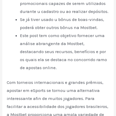
promocionais capazes de serem utilizados
durante u cadastro ou ao realizar depósitos.
Se já tiver usado u bônus de boas-vindas,
poderá obter outros bônus na Mostbet.
Este post tem como objetivo fornecer uma
análise abrangente da Mostbet,
destacando seus recursos, benefícios e por
os quais ela se destaca no concorrido ramo
de apostas online.
Com torneios internacionais e grandes prêmios,
apostar em eSports se tornou uma alternativa
interessante afin de muitos jogadores. Para
facilitar a acessibilidade dos jogadores brasileiros,
a Mostbet proporciona uma ampla variedade de