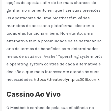
opções de apostas afin de ter mais chances de
ganhar no momento em que fizer suas previsões.
Os apostadores de uma Mostbet têm várias
maneiras de acessar a plataforma, electronic
todas elas funcionam bem. No entanto, uma
alternativa tem a possibilidade de se destacar no
ano de termos de benefícios para determinados
meios de usuários. Avalie” “operating system prós
e operating system contras de cada alternativa e
decisão a que mais interessante atende às suas
necessidades
https://theatreolympics2019.com/
.
Cassino Ao Vivo
O Mostbet é conhecido pela sua eficiência no