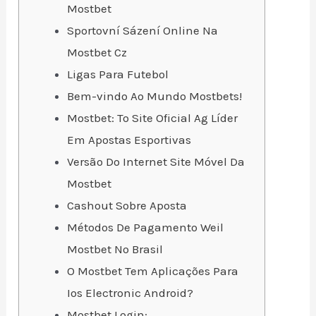
Mostbet
Sportovní Sázení Online Na
Mostbet Cz
Ligas Para Futebol
Bem-vindo Ao Mundo Mostbets!
Mostbet: To Site Oficial Ag Líder
Em Apostas Esportivas
Versão Do Internet Site Móvel Da
Mostbet
Cashout Sobre Aposta
Métodos De Pagamento Weil
Mostbet No Brasil
O Mostbet Tem Aplicações Para
Ios Electronic Android?
Mostbet Login: