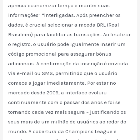
aprecia economizar tempo e manter suas
informações” “interligadas. Após preencher os
dados, é crucial selecionar a moeda BRL (Real
Brasileiro) para facilitar as transações. Ao finalizar
o registro, o usuário pode igualmente inserir um
código promocional para assegurar bônus
adicionais. A confirmação da inscrição é enviada
via e-mail ou SMS, permitindo que o usuário
comece a jogar imediatamente. Por estar no
mercado desde 2009, a interface evoluiu
continuamente com o passar dos anos e foi se
tornando cada vez mais segura – justificando os
seus mais de um milhão de usuários ao redor do
mundo. A cobertura da Champions League e