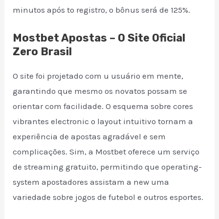
minutos após to registro, o bônus será de 125%.
Mostbet Apostas – O Site Oficial
Zero Brasil
O site foi projetado com u usuário em mente,
garantindo que mesmo os novatos possam se
orientar com facilidade. O esquema sobre cores
vibrantes electronic o layout intuitivo tornam a
experiência de apostas agradável e sem
complicações. Sim, a Mostbet oferece um serviço
de streaming gratuito, permitindo que operating-
system apostadores assistam a new uma
variedade sobre jogos de futebol e outros esportes.