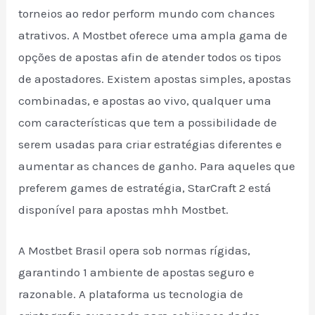
torneios ao redor perform mundo com chances
atrativos. A Mostbet oferece uma ampla gama de
opções de apostas afin de atender todos os tipos
de apostadores. Existem apostas simples, apostas
combinadas, e apostas ao vivo, qualquer uma
com características que tem a possibilidade de
serem usadas para criar estratégias diferentes e
aumentar as chances de ganho. Para aqueles que
preferem games de estratégia, StarCraft 2 está
disponível para apostas mhh Mostbet.
A Mostbet Brasil opera sob normas rígidas,
garantindo 1 ambiente de apostas seguro e
razonable. A plataforma us tecnologia de