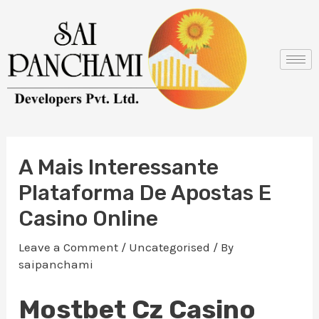
Skip
Post
to
navigation
content
A Mais Interessante
Plataforma De Apostas E
Casino Online
Leave a Comment
/
Uncategorised
/ By
saipanchami
Mostbet Cz Casino