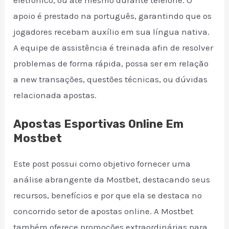
apoio é prestado na português, garantindo que os
jogadores recebam auxílio em sua língua nativa.
A equipe de assistência é treinada afin de resolver
problemas de forma rápida, possa ser em relação
a new transações, questões técnicas, ou dúvidas
relacionada apostas.
Apostas Esportivas Online Em
Mostbet
Este post possui como objetivo fornecer uma
análise abrangente da Mostbet, destacando seus
recursos, benefícios e por que ela se destaca no
concorrido setor de apostas online. A Mostbet
também oferece promoções extraordinárias para