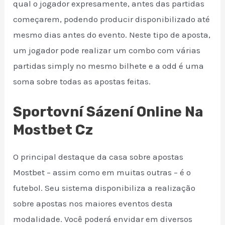
qual o jogador expresamente, antes das partidas
começarem, podendo producir disponibilizado até
mesmo dias antes do evento. Neste tipo de aposta,
um jogador pode realizar um combo com várias
partidas simply no mesmo bilhete e a odd é uma
soma sobre todas as apostas feitas.
Sportovní Sázení Online Na
Mostbet Cz
O principal destaque da casa sobre apostas
Mostbet – assim como em muitas outras – é o
futebol. Seu sistema disponibiliza a realização
sobre apostas nos maiores eventos desta
modalidade. Você poderá envidar em diversos