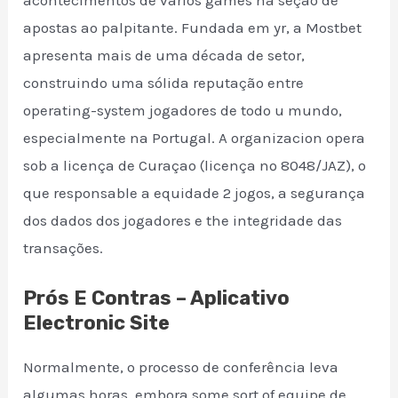
apostas ao palpitante. Fundada em yr, a Mostbet
apresenta mais de uma década de setor,
construindo uma sólida reputação entre
operating-system jogadores de todo u mundo,
especialmente na Portugal. A organizacion opera
sob a licença de Curaçao (licença nº 8048/JAZ), o
que responsable a equidade 2 jogos, a segurança
dos dados dos jogadores e the integridade das
transações.
Prós E Contras – Aplicativo
Electronic Site
Normalmente, o processo de conferência leva
algumas horas, embora some sort of equipe de