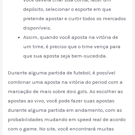
depósito, selecionar o esporte em que
pretende apostar e curtir todos os mercados
disponíveis.
Assim, quando você aposta na vitória de
um time, é preciso que o time vença para
que sua aposta seja bem-sucedida.
Durante alguma partida de futebol, é possível
combinar uma aposta na vitória do period com a
marcação de mais sobre dois gols. Ao escolher as
apostas ao vivo, você pode fazer suas apostas
durante alguma partida em andamento, com as
probabilidades mudando em speed real de acordo
com o game. No site, você encontrará muitas