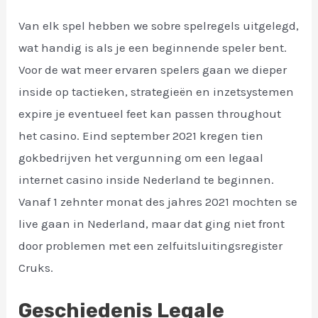
Van elk spel hebben we sobre spelregels uitgelegd,
wat handig is als je een beginnende speler bent.
Voor de wat meer ervaren spelers gaan we dieper
inside op tactieken, strategieën en inzetsystemen
expire je eventueel feet kan passen throughout
het casino. Eind september 2021 kregen tien
gokbedrijven het vergunning om een legaal
internet casino inside Nederland te beginnen.
Vanaf 1 zehnter monat des jahres 2021 mochten se
live gaan in Nederland, maar dat ging niet front
door problemen met een zelfuitsluitingsregister
Cruks.
Geschiedenis Legale