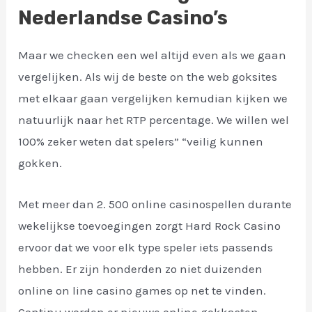
Nederlandse Casino’s
Maar we checken een wel altijd even als we gaan
vergelijken. Als wij de beste on the web goksites
met elkaar gaan vergelijken kemudian kijken we
natuurlijk naar het RTP percentage. We willen wel
100% zeker weten dat spelers” “veilig kunnen
gokken.
Met meer dan 2. 500 online casinospellen durante
wekelijkse toevoegingen zorgt Hard Rock Casino
ervoor dat we voor elk type speler iets passends
hebben. Er zijn honderden zo niet duizenden
online on line casino games op net te vinden.
Continu worden er nieuwe online gokkasten