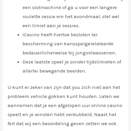
een slotmachine of ga u voor een langere
roulette sessie em het avondmaal, stel wel
een limiet aan je sessies.
ICasino heeft hiertoe besloten ter
bescherming van kansspelgerelateerde
bedauerlicherweise bij jongvolwassenen.
Deze laatste speel je zonder tijdslimieten of
allerlei bewegende beelden.
U kunt er zeker van zijn dat you zich niet aan het
probleem vehicle gokken kunt houden. Laten we
aannemen dat je een afgelopen uur online casino
speelt en je winsten hebt verdubbeld. Naast het
feit dat wij een beoordeling geven zetten we ook