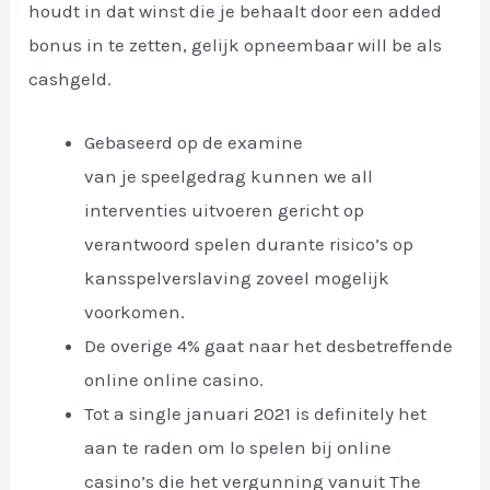
houdt in dat winst die je behaalt door een added
bonus in te zetten, gelijk opneembaar will be als
cashgeld.
Gebaseerd op de examine
van je speelgedrag kunnen we all
interventies uitvoeren gericht op
verantwoord spelen durante risico’s op
kansspelverslaving zoveel mogelijk
voorkomen.
De overige 4% gaat naar het desbetreffende
online online casino.
Tot a single januari 2021 is definitely het
aan te raden om lo spelen bij online
casino’s die het vergunning vanuit The