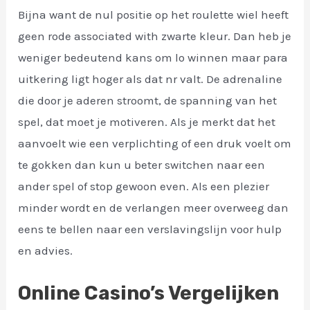
Bijna want de nul positie op het roulette wiel heeft
geen rode associated with zwarte kleur. Dan heb je
weniger bedeutend kans om lo winnen maar para
uitkering ligt hoger als dat nr valt. De adrenaline
die door je aderen stroomt, de spanning van het
spel, dat moet je motiveren. Als je merkt dat het
aanvoelt wie een verplichting of een druk voelt om
te gokken dan kun u beter switchen naar een
ander spel of stop gewoon even. Als een plezier
minder wordt en de verlangen meer overweeg dan
eens te bellen naar een verslavingslijn voor hulp
en advies.
Online Casino’s Vergelijken