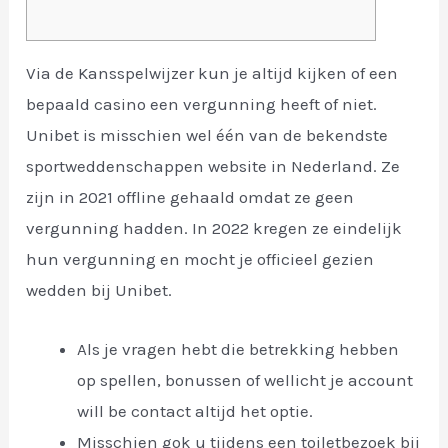
Via de Kansspelwijzer kun je altijd kijken of een
bepaald casino een vergunning heeft of niet.
Unibet is misschien wel één van de bekendste
sportweddenschappen website in Nederland. Ze
zijn in 2021 offline gehaald omdat ze geen
vergunning hadden. In 2022 kregen ze eindelijk
hun vergunning en mocht je officieel gezien
wedden bij Unibet.
Als je vragen hebt die betrekking hebben
op spellen, bonussen of wellicht je account
will be contact altijd het optie.
Misschien gok u tijdens een toiletbezoek bij