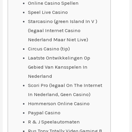
Online Casino Spellen
Speel Live Casino
Starcasino (green Island In V )
(legaal Internet Casino
Nederland Maar Niet Live)
Circus Casino (tip)
Laatste Ontwikkelingen Op
Gebied Van Kansspelen In
Nederland
Scori Pro (legaal On The Internet
In Nederland, Geen Casino)
Hommerson Online Casino
Paypal Casino
R & J Speelautomaten
Rus Tony Totally Video Gaming B