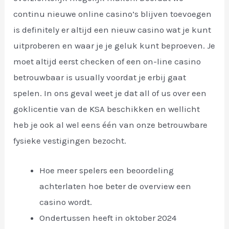
continu nieuwe online casino’s blijven toevoegen
is definitely er altijd een nieuw casino wat je kunt
uitproberen en waar je je geluk kunt beproeven. Je
moet altijd eerst checken of een on-line casino
betrouwbaar is usually voordat je erbij gaat
spelen. In ons geval weet je dat all of us over een
goklicentie van de KSA beschikken en wellicht
heb je ook al wel eens één van onze betrouwbare
fysieke vestigingen bezocht.
Hoe meer spelers een beoordeling
achterlaten hoe beter de overview een
casino wordt.
Ondertussen heeft in oktober 2024