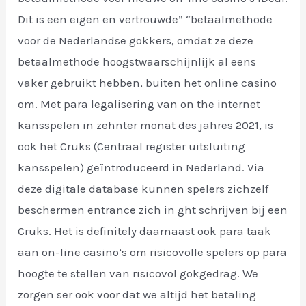
Dit is een eigen en vertrouwde” “betaalmethode
voor de Nederlandse gokkers, omdat ze deze
betaalmethode hoogstwaarschijnlijk al eens
vaker gebruikt hebben, buiten het online casino
om. Met para legalisering van on the internet
kansspelen in zehnter monat des jahres 2021, is
ook het Cruks (Centraal register uitsluiting
kansspelen) geïntroduceerd in Nederland. Via
deze digitale database kunnen spelers zichzelf
beschermen entrance zich in ght schrijven bij een
Cruks. Het is definitely daarnaast ook para taak
aan on-line casino’s om risicovolle spelers op para
hoogte te stellen van risicovol gokgedrag. We
zorgen ser ook voor dat we altijd het betaling