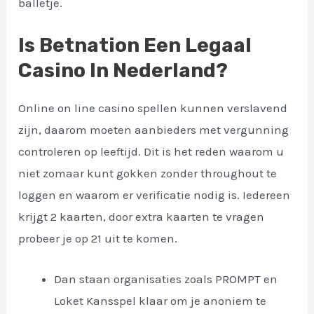
balletje.
Is Betnation Een Legaal
Casino In Nederland?
Online on line casino spellen kunnen verslavend
zijn, daarom moeten aanbieders met vergunning
controleren op leeftijd. Dit is het reden waarom u
niet zomaar kunt gokken zonder throughout te
loggen en waarom er verificatie nodig is. Iedereen
krijgt 2 kaarten, door extra kaarten te vragen
probeer je op 21 uit te komen.
Dan staan organisaties zoals PROMPT en
Loket Kansspel klaar om je anoniem te