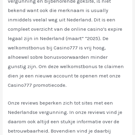
vergunning en bijbehorende goksite, is niet
bekend want ook die merknaam is usually
inmiddels veelal weg uit Nederland. Dit is een
compleet overzicht van de online casino’s expire
legaal zijn in Nederland (maart” “2025). De
welkomstbonus bij Casino777 is vrij hoog,
alhoewel sobre bonusvoorwaarden minder
gunstig zijn. Om deze welkomstbonus te claimen
dien je een nieuwe account te openen met onze
Casino777 promotiecode.
Onze reviews beperken zich tot sites met een
Nederlandse vergunning. In onze reviews vind je
daarom ook altijd een stukje informatie over de
betrouwbaarheid. Bovendien vind je daarbij