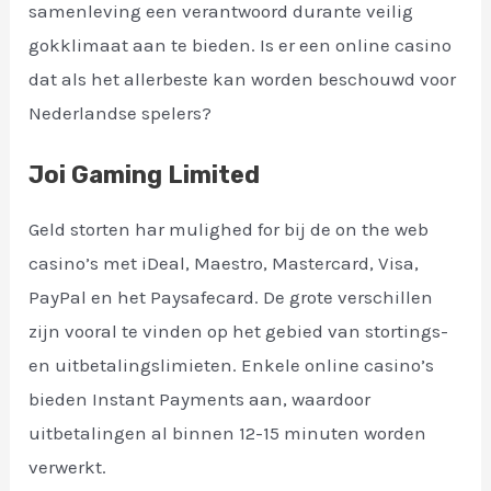
samenleving een verantwoord durante veilig
gokklimaat aan te bieden. Is er een online casino
dat als het allerbeste kan worden beschouwd voor
Nederlandse spelers?
Joi Gaming Limited
Geld storten har mulighed for bij de on the web
casino’s met iDeal, Maestro, Mastercard, Visa,
PayPal en het Paysafecard. De grote verschillen
zijn vooral te vinden op het gebied van stortings-
en uitbetalingslimieten. Enkele online casino’s
bieden Instant Payments aan, waardoor
uitbetalingen al binnen 12-15 minuten worden
verwerkt.