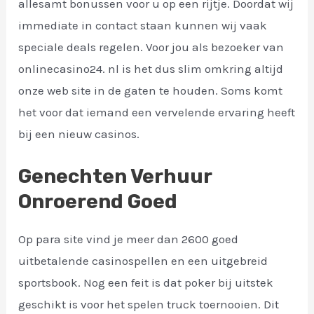
allesamt bonussen voor u op een rijtje. Doordat wij
immediate in contact staan kunnen wij vaak
speciale deals regelen. Voor jou als bezoeker van
onlinecasino24. nl is het dus slim omkring altijd
onze web site in de gaten te houden. Soms komt
het voor dat iemand een vervelende ervaring heeft
bij een nieuw casinos.
Genechten Verhuur
Onroerend Goed
Op para site vind je meer dan 2600 goed
uitbetalende casinospellen en een uitgebreid
sportsbook. Nog een feit is dat poker bij uitstek
geschikt is voor het spelen truck toernooien. Dit