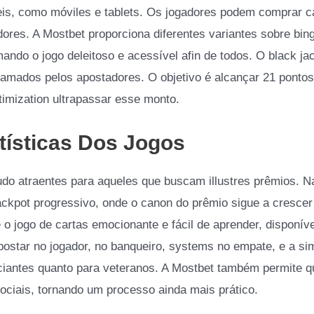
is, como móviles e tablets. Os jogadores podem comprar ca
ores. A Mostbet proporciona diferentes variantes sobre bi
mando o jogo deleitoso e acessível afin de todos. O black 
 amados pelos apostadores. O objetivo é alcançar 21 pont
timization ultrapassar esse monto.
tísticas Dos Jogos
udo atraentes para aqueles que buscam illustres prêmios. 
jackpot progressivo, onde o canon do prêmio sigue a crescer
 o jogo de cartas emocionante e fácil de aprender, disponív
postar no jogador, no banqueiro, systems no empate, e a si
niciantes quanto para veteranos. A Mostbet também permite 
ociais, tornando um processo ainda mais prático.