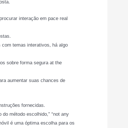
osta.
procurar interação em pace real
ostas.
s com temas interativos, há algo
os sobre forma segura at the
para aumentar suas chances de
nstruções fornecidas.
 do método escolhido,” “not any
 móvil é uma óptima escolha para os