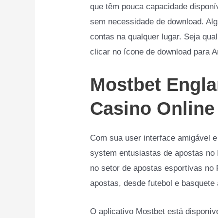
que têm pouca capacidade disponív
sem necessidade de download. Alg
contas na qualquer lugar. Seja qua
clicar no ícone de download para A
Mostbet Engla
Casino Online
Com sua user interface amigável e
system entusiastas de apostas no 
no setor de apostas esportivas no
apostas, desde futebol e basquete 
O aplicativo Mostbet está disponí