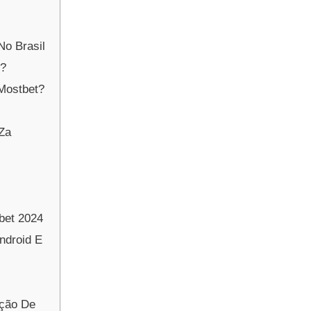
No Brasil
o?
Mostbet?
 Za
bet 2024
ndroid E
ação De