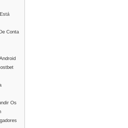
 Está
 De Conta
Android
ostbet
a
ndir Os
n
ogadores