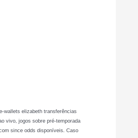
wallets elizabeth transferências
 ao vivo, jogos sobre pré-temporada
 com since odds disponíveis. Caso