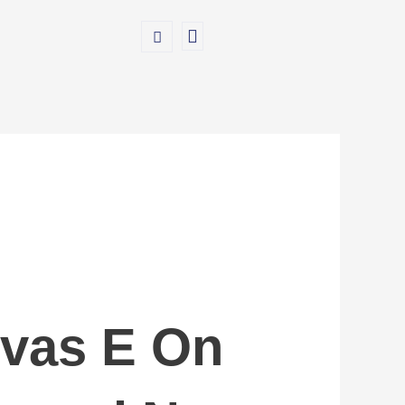
ivas E On