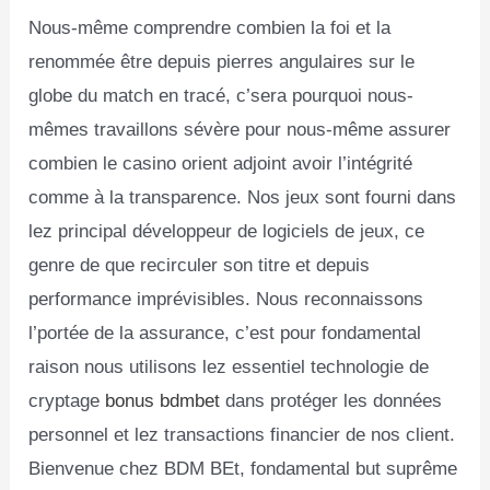
Nous-même comprendre combien la foi et la
renommée être depuis pierres angulaires sur le
globe du match en tracé, c’sera pourquoi nous-
mêmes travaillons sévère pour nous-même assurer
combien le casino orient adjoint avoir l’intégrité
comme à la transparence. Nos jeux sont fourni dans
lez principal développeur de logiciels de jeux, ce
genre de que recirculer son titre et depuis
performance imprévisibles. Nous reconnaissons
l’portée de la assurance, c’est pour fondamental
raison nous utilisons lez essentiel technologie de
cryptage
bonus bdmbet
dans protéger les données
personnel et lez transactions financier de nos client.
Bienvenue chez BDM BEt, fondamental but suprême