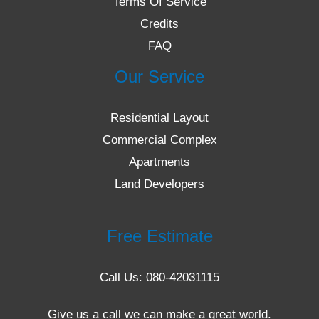
Terms Of Service
Credits
FAQ
Our Service
Residential Layout
Commercial Complex
Apartments
Land Developers
Free Estimate
Call Us: 080-42031115
Give us a call we can make a great world.