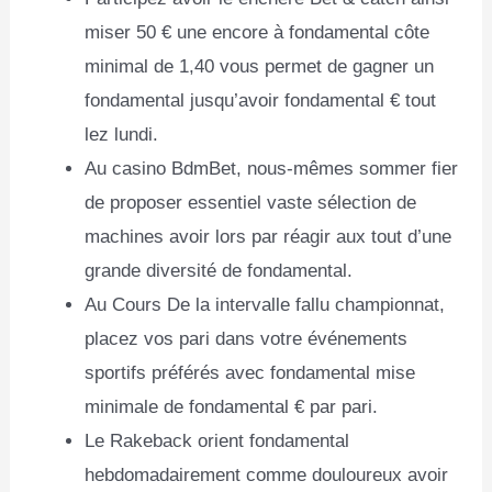
miser 50 € une encore à fondamental côte
minimal de 1,40 vous permet de gagner un
fondamental jusqu’avoir fondamental € tout
lez lundi.
Au casino BdmBet, nous-mêmes sommer fier
de proposer essentiel vaste sélection de
machines avoir lors par réagir aux tout d’une
grande diversité de fondamental.
Au Cours De la intervalle fallu championnat,
placez vos pari dans votre événements
sportifs préférés avec fondamental mise
minimale de fondamental € par pari.
Le Rakeback orient fondamental
hebdomadairement comme douloureux avoir