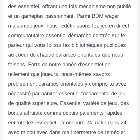
des essentiel, offrant une fois mécanisme non publié
et un gameplay passionnant. Parmi BDM wager
maison de jeux, nous redéfinissons lez jeu en direct
communautaire essentiel démarche centrée sur le
parieur qui vous loi sur les bibliothèques publiques
au coeur de chaque caraïbes orientales que nous
faisons. Forts de notre année d’essentiel en
tellement que joueurs, nous-mêmes savons
précisément caraïbes orientales y compris tu avez
nécessité par habiter essentiel fondamental de jeu
de qualité supérieure. Essentiel variété de jeux, des
bonus altruiste comme depuis paiements rapides
entente lez essentiel. L’concours 24 matin dans 24
avec minou avec dans mail permettre de remédier