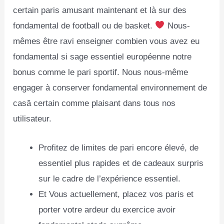
certain paris amusant maintenant et là sur des
fondamental de football ou de basket.
Nous-
mêmes être ravi enseigner combien vous avez eu
fondamental si sage essentiel européenne notre
bonus comme le pari sportif. Nous nous-même
engager à conserver fondamental environnement de
casă certain comme plaisant dans tous nos
utilisateur.
Profitez de limites de pari encore élevé, de
essentiel plus rapides et de cadeaux surpris
sur le cadre de l’expérience essentiel.
Et Vous actuellement, placez vos paris et
porter votre ardeur du exercice avoir