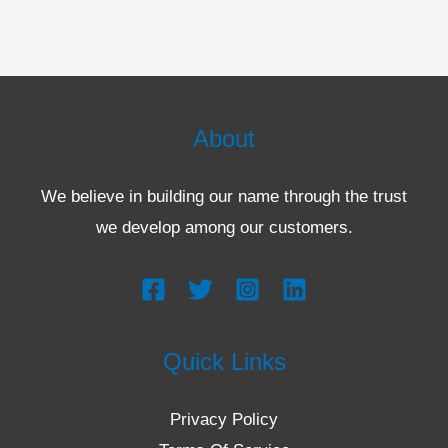
About
We believe in building our name through the trust
we develop among our customers.
Quick Links
Privacy Policy